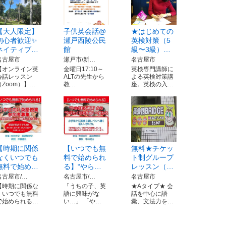
【大人限定】
子供英会話@
★はじめての
初心者歓迎✨
瀬戸西陵公民
英検対策（5
ネイティブ…
館
級〜3級）…
名古屋市
瀬戸市/新…
名古屋市
【オンライン英
金曜日17:10～
英検専門講師に
会話レッスン
ALTの先生から
よる英検対策講
（Zoom）】…
教…
座。英検の入…
【時期に関係
【いつでも無
無料★チケッ
なくいつでも
料で始められ
ト制グループ
無料で始め…
る】“やら…
レッスン（…
名古屋市/…
名古屋市/…
名古屋市
【時期に関係な
「うちの子、英
★Aタイプ★ 会
くいつでも無料
語に興味がな
話を中心に語
で始められる…
い…」 「や…
彙、文法力を…