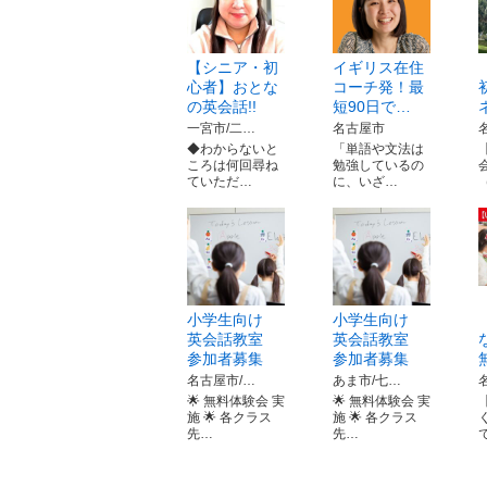
【シニア・初
イギリス在住
心者】おとな
コーチ発！最
の英会話!!
短90日で…
一宮市/二…
名古屋市
◆わからないと
「単語や文法は
ころは何回尋ね
勉強しているの
ていただ…
に、いざ…
小学生向け
小学生向け
英会話教室
英会話教室
参加者募集
参加者募集
名古屋市/…
あま市/七…
🌟 無料体験会 実
🌟 無料体験会 実
施 🌟 各クラス
施 🌟 各クラス
先…
先…