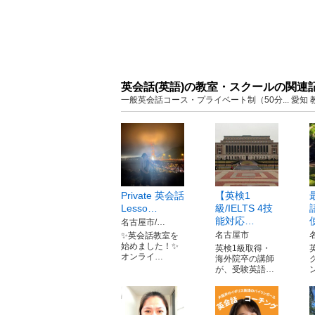
英会話(英語)の教室・スクールの関連
一般英会話コース・プライベート制（50分... 愛
Private 英会話
【英検1
Lesso…
級/IELTS 4技
能対応…
名古屋市/…
名古屋市
✨英会話教室を
始めました！✨
英検1級取得・
オンライ…
海外院卒の講師
が、受験英語…