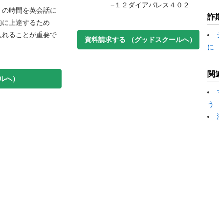
−１２ダイアパレス４０２
くの時間を英会話に
詐
的に上達するため
入れることが重要で
資料請求する
（グッドスクールへ）
に
関
ルへ）
う