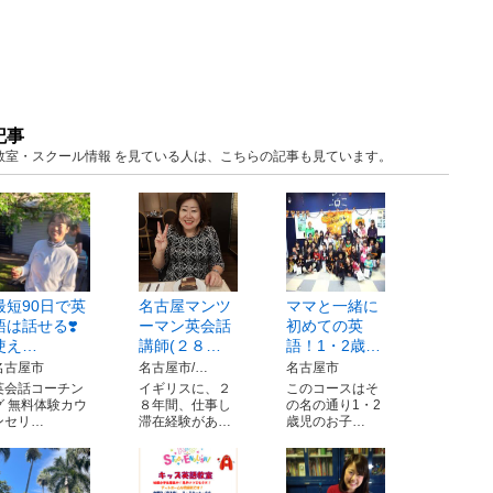
記事
知 教室・スクール情報 を見ている人は、こちらの記事も見ています。
最短90日で英
名古屋マンツ
ママと一緒に
語は話せる❣️
ーマン英会話
初めての英
使え…
講師(２８…
語！1・2歳…
名古屋市
名古屋市/…
名古屋市
英会話コーチン
イギリスに、２
このコースはそ
グ 無料体験カウ
８年間、仕事し
の名の通り1・2
ンセリ…
滞在経験があ…
歳児のお子…