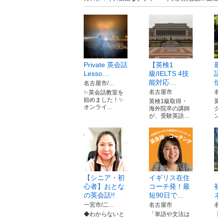
Private 英会話
【英検1
Lesso…
級/IELTS 4技
能対応…
名古屋市/…
名古屋市
✨英会話教室を
始めました！✨
英検1級取得・
オンライ…
海外院卒の講師
が、受験英語…
【シニア・初
イギリス在住
心者】おとな
コーチ発！最
の英会話!!
短90日で…
一宮市/二…
名古屋市
◆わからないと
「単語や文法は