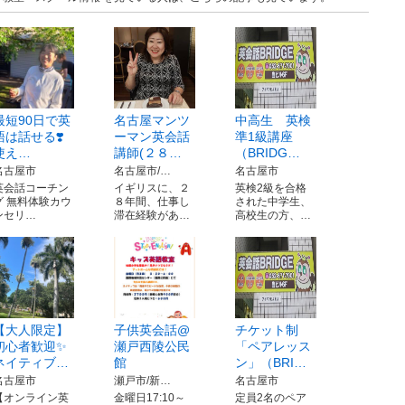
最短90日で英
名古屋マンツ
中高生 英検
語は話せる❣️
ーマン英会話
準1級講座
使え…
講師(２８…
（BRIDG…
名古屋市
名古屋市/…
名古屋市
英会話コーチン
イギリスに、２
英検2級を合格
グ 無料体験カウ
８年間、仕事し
された中学生、
ンセリ…
滞在経験があ…
高校生の方、…
【大人限定】
子供英会話@
チケット制
初心者歓迎✨
瀬戸西陵公民
「ペアレッス
ネイティブ…
館
ン」（BRI…
名古屋市
瀬戸市/新…
名古屋市
【オンライン英
金曜日17:10～
定員2名のペア