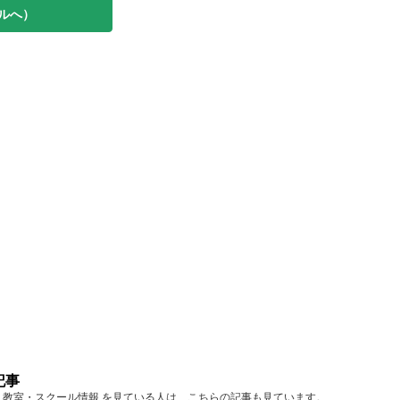
ルへ）
記事
愛知 教室・スクール情報 を見ている人は、こちらの記事も見ています。