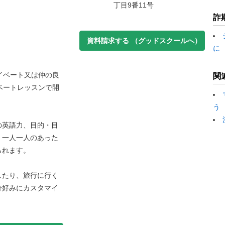
丁目9番11号
詐
資料請求する
（グッドスクールへ）
に
イベート又は仲の良
関
ベートレッスンで開
う
の英語力、目的・目
、一人一人のあった
られます。
したり、旅行に行く
分好みにカスタマイ