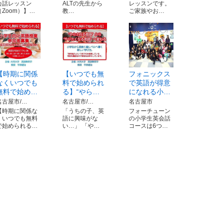
会話レッスン
ALTの先生から
レッスンです。
（Zoom）】…
教…
ご家族やお…
【時期に関係
【いつでも無
フォニックス
なくいつでも
料で始められ
で英語が得意
無料で始め…
る】“やら…
になれる小…
名古屋市/…
名古屋市/…
名古屋市
【時期に関係な
「うちの子、英
フォーチューン
くいつでも無料
語に興味がな
の小学生英会話
で始められる…
い…」 「や…
コースは6つ…