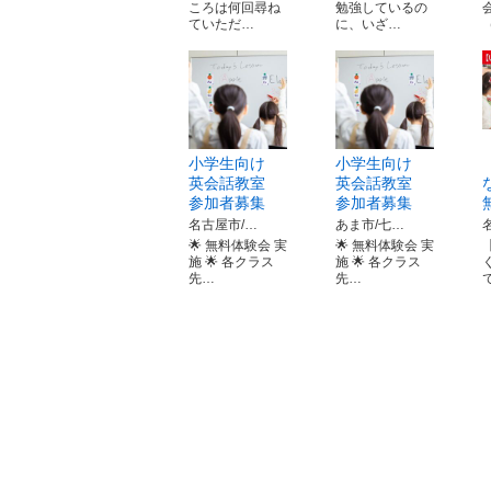
ころは何回尋ね
勉強しているの
ていただ…
に、いざ…
小学生向け
小学生向け
英会話教室
英会話教室
参加者募集
参加者募集
名古屋市/…
あま市/七…
🌟 無料体験会 実
🌟 無料体験会 実
施 🌟 各クラス
施 🌟 各クラス
先…
先…