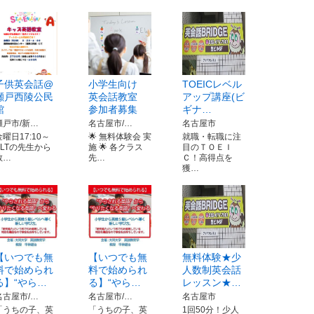
子供英会話@
小学生向け
TOEICレベル
瀬戸西陵公民
英会話教室
アップ講座(ビ
館
参加者募集
ギナ…
瀬戸市/新…
名古屋市/…
名古屋市
金曜日17:10～
🌟 無料体験会 実
就職・転職に注
ALTの先生から
施 🌟 各クラス
目のＴＯＥＩ
教…
先…
Ｃ！高得点を
獲…
【いつでも無
【いつでも無
無料体験★少
料で始められ
料で始められ
人数制英会話
る】“やら…
る】“やら…
レッスン★…
名古屋市/…
名古屋市/…
名古屋市
「うちの子、英
「うちの子、英
1回50分！少人