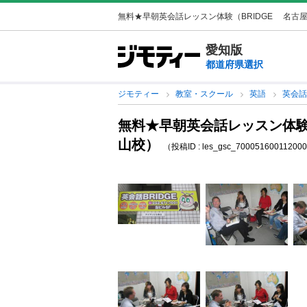
無料★早朝英会話レッスン体験（BRIDGE 名古屋金
愛知版
都道府県選択
ジモティー
教室・スクール
英語
英会
無料★早朝英会話レッスン体験
山校）
（投稿ID : les_gsc_70005160011200