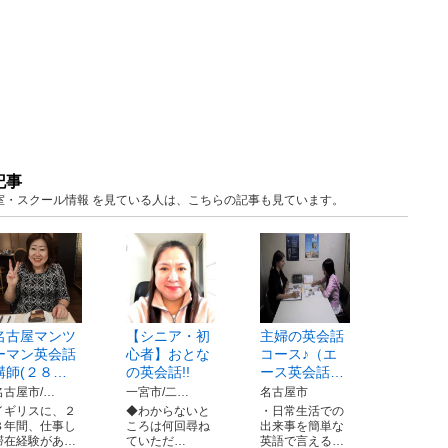
記事
知 教室・スクール情報 を見ている人は、こちらの記事も見ています。
名古屋マンツ
【シニア・初
主婦の英会話
ーマン英会話
心者】おとな
コース♪（エ
講師(２８…
の英会話!!
ース英会話…
名古屋市/…
一宮市/二…
名古屋市
イギリスに、２
◆わからないと
・日常生活での
８年間、仕事し
ころは何回尋ね
出来事を簡単な
滞在経験があ…
ていただ…
英語で言える…