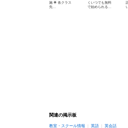
施 🌟 各クラス
くいつでも無料
先…
で始められる…
関連の掲示板
教室・スクール情報
英語
英会話