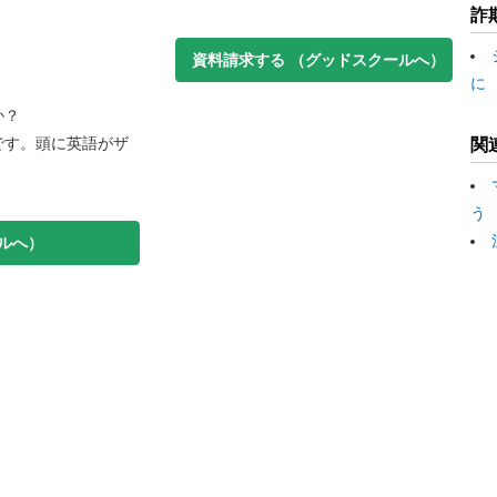
詐
資料請求する
（グッドスクールへ）
に
か？
です。頭に英語がザ
関
う
ルへ）