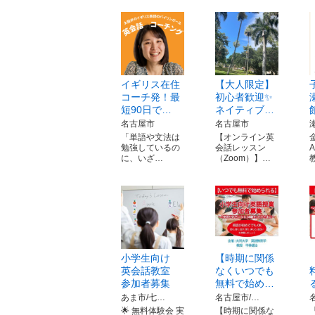
イギリス在住
【大人限定】
コーチ発！最
初心者歓迎✨
短90日で…
ネイティブ…
名古屋市
名古屋市
「単語や文法は
【オンライン英
勉強しているの
会話レッスン
に、いざ…
（Zoom）】…
小学生向け
【時期に関係
英会話教室
なくいつでも
参加者募集
無料で始め…
あま市/七…
名古屋市/…
🌟 無料体験会 実
【時期に関係な