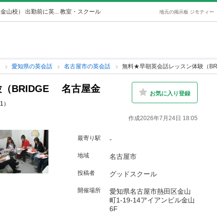
山校） 出勤前に英... 教室・スクール
地元の掲示板 ジモティー
話
愛知県の英会話
名古屋市の英会話
無料★早朝英会話レッスン体験（BR
（BRIDGE 名古屋金
お気に入り登録
01）
作成2026年7月24日 18:05
最寄り駅
-
地域
名古屋市
投稿者
グッドスクール
開催場所
愛知県名古屋市熱田区金山
町1-19-14アイアンビル金山
6F