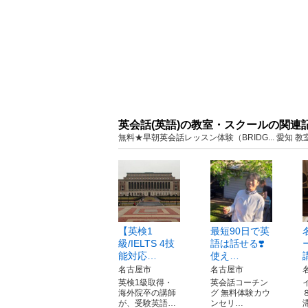
英会話(英語)の教室・スクールの関連
無料★早朝英会話レッスン体験（BRIDG... 愛
【英検1
最短90日で英
級/IELTS 4技
語は話せる❣️
能対応…
使え…
名古屋市
名古屋市
英検1級取得・
英会話コーチン
海外院卒の講師
グ 無料体験カウ
が、受験英語…
ンセリ…