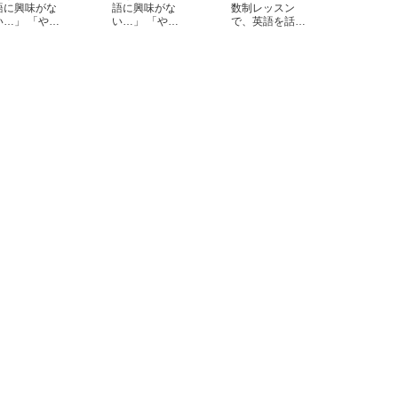
語に興味がな
語に興味がな
数制レッスン
い…」 「や…
い…」 「や…
で、英語を話…