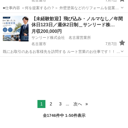
名古屋市
7月7日
■仕事内容 ＜何を提案するの？＞ 外壁塗装などのリフォームを提案。
すでに専任スタッフがアポイントを取ったに提案するため、 商材やサ
愛知
名古屋市
営業
未経験
【未経験歓迎】飛び込み・ノルマなし／年間
ービスに興味をお持ちのお客様のみに提案できます。 ＜提案の流れ
休日123日／週休2日制＿サンリード株…
は？＞ ▼お客様に...
月収200,000円
サンリード株式会社 名古屋営業所
名古屋市
7月7日
既にお取引のあるお客様先を訪問する ルート営業のお仕事です！！ ＼
ここがポイント／ ★年間休日123日 ★残業月平均15時間 ★基本土日休
愛知
名古屋市
営業
み ★飛び込み営業・ノルマなし ※面接日・入社日はご相談に応じます
...
1
2
3
...
次へ
全1746件中 1-50件表示