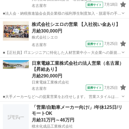
7月18日
提携サイト
名古屋市
■法人会・納税推進協会会員企業様の福利厚生制度加入・脱退等の手続
きなどをお任せします。 家庭訪問ではなく、会員である法人企業様へ
愛知
名古屋市
代理店営業
株式会社シエロの営業 【入社祝い金あり】
と出向き、当社のお薦めするプランのご案内などがメイン。個人宅訪
月給300,000円
問や知人・友人への保険勧誘は一切あ...
株式会社シエロ
7月25日
提携サイト
名古屋市
■【正社員】ITエンジニアに特化した人材営業中小～大企業への新規及
びルート営業 ・企業へのアプローチ（新規3：既存7） ・エンジニアの
愛知
名古屋市
代理店営業
日東電線工業株式会社の法人営業（名古屋）
採用面談・企業への人材営業・就業現場への同行・終業後のフォロー
【昇給あり】
＼営業に集中できる分業体制を...
月給290,000円
日東電線工業株式会社
7月25日
提携サイト
名古屋市
■大手メーカーなどへの提案営業をお任せします。 営業スタイルは信
頼重視。 既存顧客がメインで商談から納期調整まで一貫して携わり、
愛知
名古屋市
代理店営業
「営業/自動車メーカー向け/」/年休125日/リ
お客様の「一番の相談役」を目指していきましょう。 ■手厚いフォロ
モートOK
ー 最初は上司や先輩が同行...
月給31万円～46万円
積水化成品工業株式会社