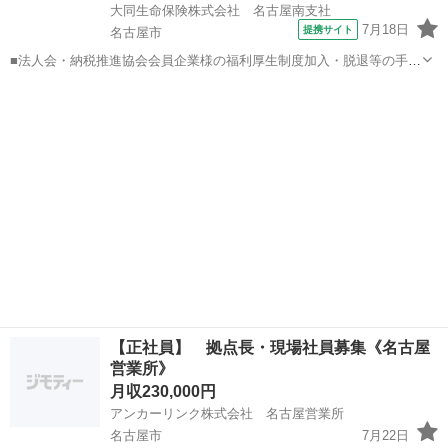
大同生命保険株式会社 名古屋南支社
7月18日
提携サイト
名古屋市
■法人会・納税推進協会会員企業様の福利厚生制度加入・脱退等の手続
きなどをお任せします。 家庭訪問ではなく、会員である法人企業様へ
愛知
名古屋市
代理店営業
と出向き、当社のお薦めするプランのご案内などがメイン。個人宅訪
問や知人・友人への保険勧誘は一切あ...
【正社員】 拠点長・現場社員募集《名古屋
営業所》
月収230,000円
アンカーリンク株式会社 名古屋営業所
名古屋市
7月22日