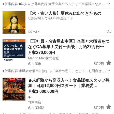
■仕事内容 ■法人向け営業代行 大手企業〜ベンチャー企業様々なクラ
イアント様の課題解決に向けてご支援をしていきます。 支援内容は以
愛知
名古屋市
営業
未経験
【求・古い人形】夏休みに出てきたもの
下の4つの支援を行っております。 〜支援内容〜 (1)マーケティング：
状態が悪くてもOK🙆‍♀️査定0円‼️
展示会支援...
Ad
COYASH
【正社員・名古屋市中区】企業と求職者をつ
なぐCA募集！受付〜面談｜月給27万円〜
月収270,000円
Man to Man株式会社
名古屋市
8月2日
■仕事内容 求職者が最初に接する「会社の窓口」として、お問合せや
WEB応募への対応を行います。 応募いただいた求職者の方との面談の
愛知
名古屋市
営業
業務
🔥未経験から高収入へ！食品販売スタッフ募
ほか、過去に応募があった求職者の方へ連絡し、状況確認や新たな求
集｜日給12,000円スタート｜業務委…
人提案を行う事もあります。 ...
月収1,000,000円
竹内商店
名古屋城駅
8月2日