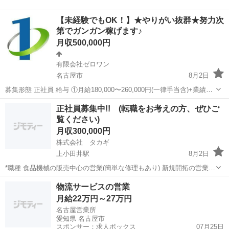
員直下で、事業も組織も動かす中核人材へ。 21名→50名への組織拡
愛知
名古屋市
営業
業務
大。新拠点の立上げ。 役員直下で事業と組織を牽引しながら 新事業・
【未経験でもOK！】★やりがい抜群★努力次
新組織の立上...
第でガンガン稼げます♪
月収500,000円
有限会社ゼロワン
名古屋市
8月2日
募集形態 正社員 給与 ①月給180,000〜260,000円(一律手当含)+業績給
月給50万以上可能（面接にてご説明します） ②月給180,000〜350,000
愛知
名古屋市
営業
正社員募集中!! (転職をお考えの方、ぜひご
円(一律手当含)第二種電気工事士資格者優遇...
覧ください)
月収300,000円
株式会社 タカギ
上小田井駅
8月2日
*職種 食品機械の販売中心の営業(簡単な修理もあり) 新規開拓の営業よ
り、既存のお客様を大切にした営業を 行っていただきます。
愛知
名古屋市
上小田井駅
営業
社員募集
物流サービスの営業
(東海３県中心、出張はほとんどありません) ...
月給22万円～27万円
名古屋営業所
愛知県 名古屋市
スポンサー：求人ボックス
07月25日