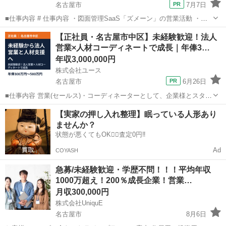
名古屋市
7月7日
■仕事内容 # 仕事内容 ・図面管理SaaS「ズメーン」の営業活動 ・イ
ンサイドセールスからカスタマーサクセスまで一気通貫で担うSaaS営
愛知
名古屋市
営業
未経験
【正社員・名古屋市中区】未経験歓迎！法人
業 ・日本国内の出張（関東・北陸・東北エリアを中心）を伴う営業活
営業×人材コーディネートで成長｜年俸3…
動（※担当...
年収3,000,000円
株式会社ユース
名古屋市
6月26日
■仕事内容 営業(セールス)・コーディネーターとして、企業様とスタッ
フさんのマッチングを図るお仕事です。 人材でお困りの企業様へ派遣
愛知
名古屋市
営業
未経験
【実家の押し入れ整理】眠っている人形あり
サービスをご提案します。 また、スタッフさんの希望条件にマッチし
ませんか？
た仕事を紹介していくこ...
状態が悪くてもOK🙆‍♀️査定0円‼️
Ad
COYASH
急募/未経験歓迎・学歴不問！！！平均年収
1000万超え！200％成長企業！営業…
月収300,000円
株式会社UniquE
名古屋市
8月6日