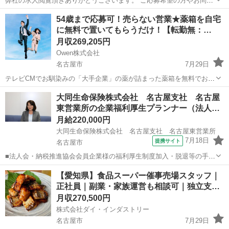
弊社の求人閲覧頂きありがとうございます。 ご応募希望の方やお問い
合わせは0120-772-007か公式LINEにてご連絡お願いします。 ※ジモテ
愛知
名古屋市
丸の内駅
代理店営業
54歳まで応募可！売らない営業★薬箱を自宅
ィーを見たと言っていただけますとスムーズです。 ＝＝＝＝＝＝＝＝
に無料で置いてもらうだけ！【転勤無：…
＝＝...
月収269,205円
Owen株式会社
名古屋市
7月29日
テレビCMでお馴染みの「大手企業」の薬が詰まった薬箱を無料でお届
けし、お使いいただいた分だけ料金をいただきます！ 他にも、お客様
愛知
名古屋市
ルートセールス
未経験
大同生命保険株式会社 名古屋支社 名古屋
の症状に応じて、新商品のご案内をお任せ 【ー 具体的な仕事内容
東営業所の企業福利厚生プランナー（法人…
ー】 お客様の健康...
月給220,000円
大同生命保険株式会社 名古屋支社 名古屋東営業所
7月18日
提携サイト
名古屋市
■法人会・納税推進協会会員企業様の福利厚生制度加入・脱退等の手続
きなどをお任せします。 家庭訪問ではなく、会員である法人企業様へ
愛知
名古屋市
代理店営業
【愛知県】食品スーパー催事売場スタッフ｜
と出向き、当社のお薦めするプランのご案内などがメイン。個人宅訪
正社員｜副業・家族運営も相談可｜独立支…
問や知人・友人への保険勧誘は一切あ...
月収270,500円
株式会社ダイ・インダストリー
名古屋市
7月29日