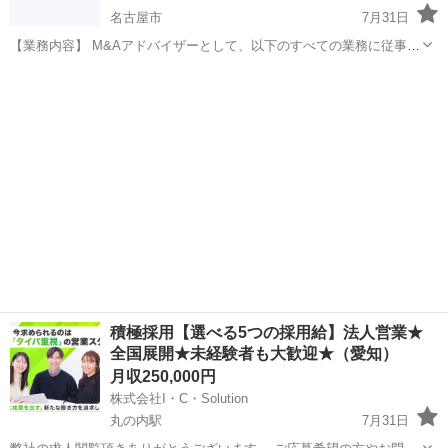
名古屋市
7月31日
【業務内容】 M&Aアドバイザーとして、以下のすべての業務に従事し
ていただきます。 ・M&A案件の開拓、提案 ・企業評価、資料の作成
愛知
名古屋市
その他
未経験
・買い手企業への具体的な提案 ・売り手と買い手の面談の調整、同席
・契約書案作...
積極採用【選べる5つの採用給】法人営業★
全国展開★未経験者も大歓迎★（愛知）
月収250,000円
株式会社I・C・Solution
丸の内駅
7月31日