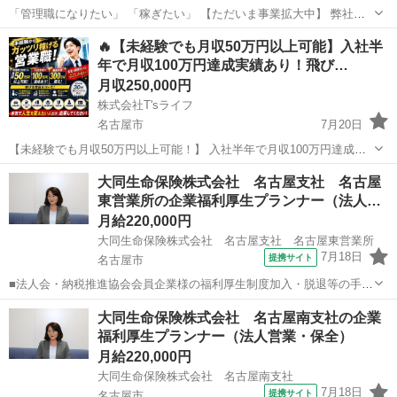
「管理職になりたい」 「稼ぎたい」 【ただいま事業拡大中】 弊社は
東京・大阪・名古屋にて短期人材サービスを提供している会社です。
愛知
名古屋市
営業
未経験
🔥【未経験でも月収50万円以上可能】入社半
イベント施工・運営、物流軽作業、内装・建築関係、倉庫内軽作業な
年で月収100万円達成実績あり！飛び…
ど 長年蓄積したス...
月収250,000円
株式会社T'sライフ
名古屋市
7月20日
【未経験でも月収50万円以上可能！】 入社半年で月収100万円達成実
績あり！ 営業スタッフ最高月収300万円超！ 「今の収入を変えたい」
愛知
名古屋市
販売
未経験
大同生命保険株式会社 名古屋支社 名古屋
「頑張った分だけ評価されたい」 そんな方を募集しています。 私たち
東営業所の企業福利厚生プランナー（法人…
が扱うのは、住宅...
月給220,000円
大同生命保険株式会社 名古屋支社 名古屋東営業所
7月18日
提携サイト
名古屋市
■法人会・納税推進協会会員企業様の福利厚生制度加入・脱退等の手続
きなどをお任せします。 家庭訪問ではなく、会員である法人企業様へ
愛知
名古屋市
代理店営業
大同生命保険株式会社 名古屋南支社の企業
と出向き、当社のお薦めするプランのご案内などがメイン。個人宅訪
福利厚生プランナー（法人営業・保全）
問や知人・友人への保険勧誘は一切あ...
月給220,000円
大同生命保険株式会社 名古屋南支社
7月18日
提携サイト
名古屋市