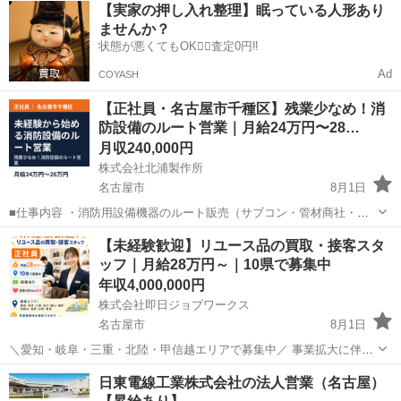
愛知
名古屋市
営業
未経験
【実家の押し入れ整理】眠っている人形あり
を1日最大3件訪問。住宅点検を通じてお客様との信頼関係を深め、太
ませんか？
陽光発電システムや蓄電...
状態が悪くてもOK🙆‍♀️査定0円‼️
Ad
COYASH
【正社員・名古屋市千種区】残業少なめ！消
防設備のルート営業｜月給24万円〜28…
月収240,000円
株式会社北浦製作所
名古屋市
8月1日
■仕事内容 ・消防用設備機器のルート販売（サブコン・管材商社・設
備業者様向け）をお任せします。 主に新築のビルやマンション、ショ
愛知
名古屋市
営業
業務
【未経験歓迎】リユース品の買取・接客スタ
ッピングセンター、ロジセンターなどに取り付けられています。 ・販
ッフ｜月給28万円～｜10県で募集中
売製品：消火栓・送水口・消...
年収4,000,000円
株式会社即日ジョブワークス
名古屋市
8月1日
＼愛知・岐阜・三重・北陸・甲信越エリアで募集中／ 事業拡大に伴
い、リユース品の買取店舗スタッフを募集しています！ 「人と話すこ
愛知
名古屋市
その他
日東電線工業株式会社の法人営業（名古屋）
とが好き」 「接客経験を活かして働きたい」 「ブランド品やアンティ