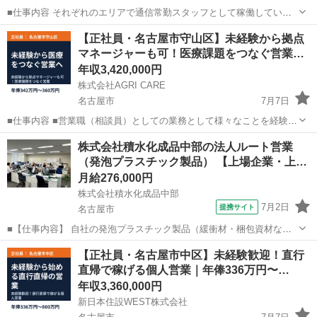
■仕事内容 それぞれのエリアで通信常勤スタッフとして稼働していた
だき、将来は責任者候補として本気でお仕事に取り組んでいただける
愛知
名古屋市
営業
未経験
【正社員・名古屋市守山区】未経験から拠点
方を募集します！ ◎エリア：東京、名古屋、大阪各59名 ◎募集背景：
マネージャーも可！医療課題をつなぐ営業…
法人営業チーム拡大 ...
年収3,420,000円
株式会社AGRI CARE
名古屋市
7月7日
■仕事内容 ■営業職（相談員）としての業務として様々なことを経験し
ていただき、 その後、経営マネジメント業務にも携わっていただきま
愛知
名古屋市
営業
病院
株式会社積水化成品中部の法人ルート営業
す。 主な仕事は「人と医療をつなぐ」ことです。 地域の人々や医療・
（発泡プラスチック製品） 【上場企業・上…
介護の関係者と連携し...
月給276,000円
株式会社積水化成品中部
7月2日
提携サイト
名古屋市
■【仕事内容】 自社の発泡プラスチック製品（緩衝材・梱包資材な
ど）の提案営業をお任せします。 既存顧客を中心なので、相手のニー
愛知
名古屋市
代理店営業
【正社員・名古屋市中区】未経験歓迎！直行
ズに寄り添った営業スタイルです。 ◆具体的な業務内容 ・既存顧客へ
直帰で稼げる個人営業｜年俸336万円〜…
のルート営業（定期訪問・フォ...
年収3,360,000円
新日本住設WEST株式会社