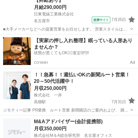
【昇給あり】
ークに興味がある...
月給290,000円
日東電線工業株式会社
7月25日
提携サイト
名古屋市
■大手メーカーなどへの提案営業をお任せします。 営業スタイルは信
頼重視。 既存顧客がメインで商談から納期調整まで一貫して携わり、
愛知
名古屋市
代理店営業
【実家の押し入れ整理】眠っている人形あり
お客様の「一番の相談役」を目指していきましょう。 ■手厚いフォロ
ませんか？
ー 最初は上司や先輩が同行...
状態が悪くてもOK🙆‍♀️査定0円‼️
Ad
COYASH
！！急募！！週払いOKの新聞ルート営業！
20～50代活躍中！
月収250,000円
株式会社 一井
高畑駅
7月31日
ジモティー記事 PR業務 ルート営業 新聞購読のご案内および、 購読
更新のご案内をお願いします。 ご購読頂いているお客様への訪問がメ
愛知
名古屋市
高畑駅
ルートセールス
未経験
M&Aアドバイザー(会計提携部)
インで (世間話・集金等)など難しい仕事は一切ありません。 ...
月収350,000円
株式会社M＆A総合研究所 名古屋オフィス