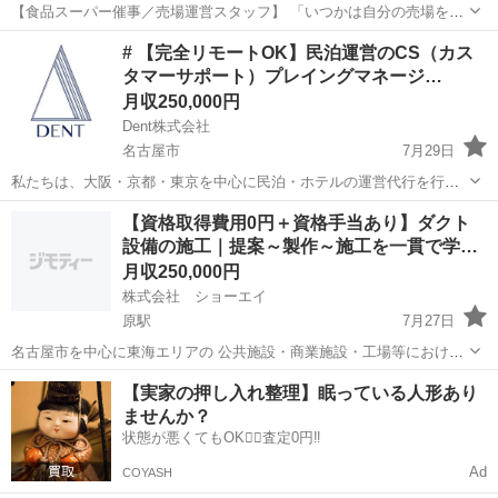
【食品スーパー催事／売場運営スタッフ】 「いつかは自分の売場を持
ってみたい」 そう思ったことがある方に、知っていただきたい仕事が
愛知
名古屋市
販売
催事
# 【完全リモートOK】民泊運営のCS（カス
あります。 大手スーパーの催事売場で海産物・珍味を販売しながら、
タマーサポート）プレイングマネージ…
売場づくり・商...
月収250,000円
Dent株式会社
名古屋市
7月29日
私たちは、大阪・京都・東京を中心に民泊・ホテルの運営代行を行っ
ています。 今回募集するのは、ゲスト対応だけでなく、チームづくり
愛知
名古屋市
カスタマーサポート
業務
【資格取得費用0円＋資格手当あり】ダクト
や業務改善にも携わるCS（カスタマーサポート）のプレイングマネー
設備の施工｜提案～製作～施工を一貫で学…
ジャーです。 決め...
月収250,000円
株式会社 ショーエイ
原駅
7月27日
名古屋市を中心に東海エリアの 公共施設・商業施設・工場等におけ
る、 空調・給排気ダクト設備工事の施工管理業務 及び積算業務見積書
愛知
名古屋市
原駅
その他
【実家の押し入れ整理】眠っている人形あり
の作成をお任せします。 ■ 1日の業務の流れ（例） 08:00 出社・朝礼
ませんか？
09...
状態が悪くてもOK🙆‍♀️査定0円‼️
Ad
COYASH