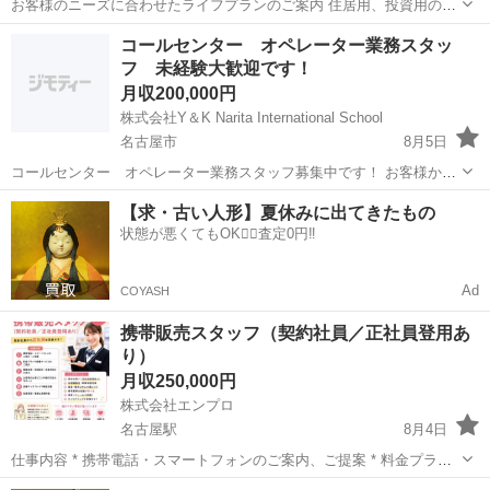
お客様のニーズに合わせたライフプランのご案内 住居用、投資用の不
動産をメインに、生命保険、医療保険、変額保険等様々な商品のご提
愛知
名古屋市
販売
生命保険
コールセンター オペレーター業務スタッ
案を行っていただきます。 平日は、市場マーケティングや部署内での
フ 未経験大歓迎です！
打合せ、会議、技術を磨いていく...
月収200,000円
株式会社Y＆K Narita International School
名古屋市
8月5日
コールセンター オペレーター業務スタッフ募集中です！ お客様から
の問い合わせの電話対応やサービスのご提案、事務処理などの業務を
愛知
名古屋市
コールセンター
業務
【求・古い人形】夏休みに出てきたもの
お任せします。 ・サービスや商品に関してのお客様からのお問い合わ
状態が悪くてもOK🙆‍♀️査定0円‼️
せ対応 ・PCへの入力業務 ...
Ad
COYASH
携帯販売スタッフ（契約社員／正社員登用あ
り）
月収250,000円
株式会社エンプロ
名古屋駅
8月4日
仕事内容 * 携帯電話・スマートフォンのご案内、ご提案 * 料金プラン
や各種サービスのご案内 * 機種変更・新規契約・各種手続きの受付 *
愛知
名古屋市
名古屋駅
営業
未経験