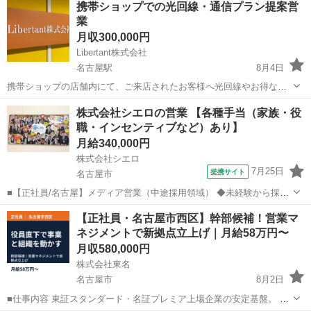
携帯ショップでの光回線・通信プラン提案営
お客様のお困りごとや操作方法のサポート * 店舗ディスプレイや販促
業
活動 * 在庫管...
月収300,000円
Libertant株式会社
名古屋駅
8月4日
携帯ショップの店舗内にて、ご来店されたお客様へ光回線やお得な通
信プランをご案内・お申し込みサポートをするお仕事です。 ＜具体的
愛知
名古屋市
名古屋駅
代理店営業
未経験
株式会社シエロの営業 【各種手当（家族・役
な業務内容＞ ・ご来店されたお客様の現在のご利用状況の確認（ヒア
職・インセンティブなど）あり】
リング） ・ライ...
月給340,000円
株式会社シエロ
7月25日
提携サイト
名古屋市
■【正社員/名古屋】メディア営業（中途採用領域） ◆未経験から採用
のプロへ！ 多数の商材からクライアントに最適な提案が可能◎ 求人広
愛知
名古屋市
代理店営業
【正社員・名古屋市西区】幹部候補！営業マ
告やスカウト媒体を用いて、業界問わず様々なクライアントの採用支
ネジメントで新拠点立上げ｜月給58万円〜
援を行います。 代理店として取...
月収580,000円
株式会社東名
名古屋市
8月2日
■仕事内容 東証スタンダード・名証プレミア上場企業の安定基盤。 役