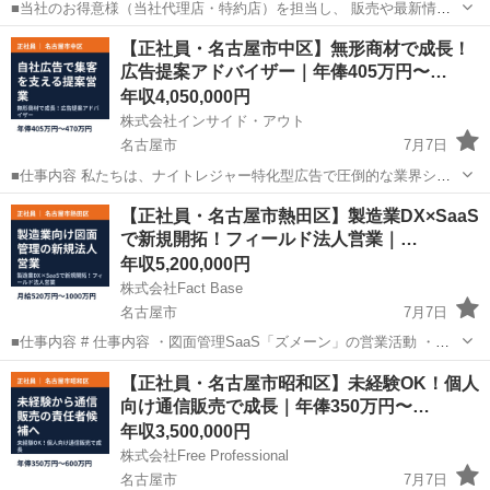
■当社のお得意様（当社代理店・特約店）を担当し、 販売や最新情報
の提供、受注をお願いします。 また営業所内にて入荷・出荷・電話対
愛知
名古屋市
代理店営業
【正社員・名古屋市中区】無形商材で成長！
応などの業務もあります。 ※専用営業車あり（AT限定可） ※社用携
広告提案アドバイザー｜年俸405万円〜…
帯電話貸与いたします 〈1日...
年収4,050,000円
株式会社インサイド・アウト
名古屋市
7月7日
■仕事内容 私たちは、ナイトレジャー特化型広告で圧倒的な業界シェ
アを占め、右肩上がりの成長を続ける「インサイド・アウトグルー
愛知
名古屋市
営業
サイト
【正社員・名古屋市熱田区】製造業DX×SaaS
プ」。 月間23億PV・1日訪問者数450万人・リピート率95％以上と驚
で新規開拓！フィールド法人営業｜…
異の数字を誇る「シティヘ...
年収5,200,000円
株式会社Fact Base
名古屋市
7月7日
■仕事内容 # 仕事内容 ・図面管理SaaS「ズメーン」の営業活動 ・イ
ンサイドセールスからカスタマーサクセスまで一気通貫で担うSaaS営
愛知
名古屋市
営業
未経験
【正社員・名古屋市昭和区】未経験OK！個人
業 ・日本国内の出張（関東・北陸・東北エリアを中心）を伴う営業活
向け通信販売で成長｜年俸350万円〜…
動（※担当...
年収3,500,000円
株式会社Free Professional
名古屋市
7月7日