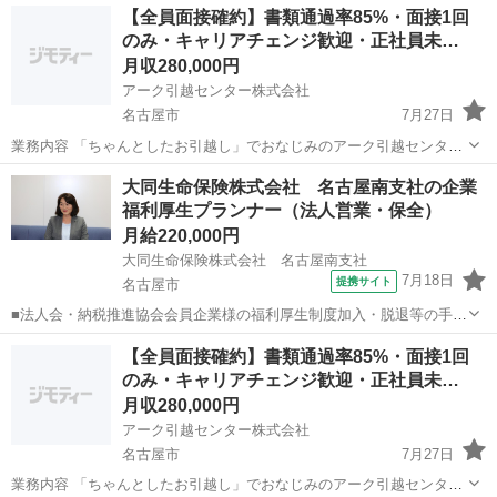
【全員面接確約】書類通過率85%・面接1回
のみ・キャリアチェンジ歓迎・正社員未…
月収280,000円
アーク引越センター株式会社
名古屋市
7月27日
業務内容 「ちゃんとしたお引越し」でおなじみのアーク引越センター
にて、反響型の営業職をお任せします。 当社のCMやHPを見て、すで
愛知
名古屋市
その他
大同生命保険株式会社 名古屋南支社の企業
に引越しの見積もりを希望されているお客様への提案型営業がメイ
福利厚生プランナー（法人営業・保全）
ン。テレアポや飛び込み...
月給220,000円
大同生命保険株式会社 名古屋南支社
7月18日
提携サイト
名古屋市
■法人会・納税推進協会会員企業様の福利厚生制度加入・脱退等の手続
きなどをお任せします。 家庭訪問ではなく、会員である法人企業様へ
愛知
名古屋市
代理店営業
【全員面接確約】書類通過率85%・面接1回
と出向き、当社のお薦めするプランのご案内などがメイン。個人宅訪
のみ・キャリアチェンジ歓迎・正社員未…
問や知人・友人への保険勧誘は一切あ...
月収280,000円
アーク引越センター株式会社
名古屋市
7月27日
業務内容 「ちゃんとしたお引越し」でおなじみのアーク引越センター