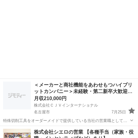
にて、反響型の営業職をお任せします。 当社のCMやHPを見て、すで
愛知
名古屋市
その他
に引越しの見積もりを希望されているお客様への提案型営業がメイ
ン。テレアポや飛び込み...
＜メーカーと商社機能をあわせもつハイブリ
ットカンパニー＞未経験・第二新卒大歓迎…
月収210,000円
株式会社ＣＪＶインターナショナル
名古屋市
7月25日
特殊切削工具をオーダーメイドで提供している当社の営業職として下
記業務を担当いただきます。 ・お客様が加工したい製品の図面を見な
愛知
名古屋市
ルートセールス
株式会社シエロの営業 【各種手当（家族・役
がらヒアリング ・製品の仕様や納期、加工方法確認および策定 ・見積