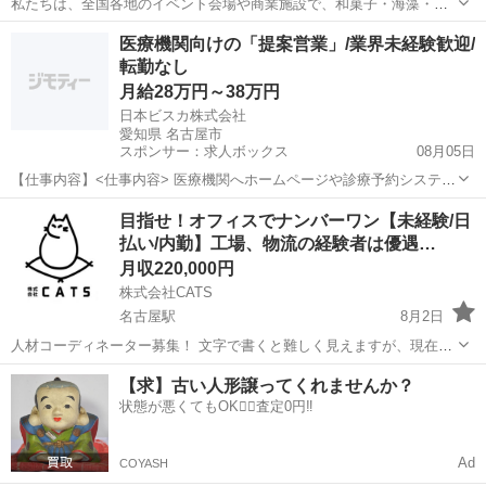
私たちは、全国各地のイベント会場や商業施設で、和菓子・海藻・佃
煮・キムチ・ドライフルーツなどの食品販売を行っています。 ただ商
愛知
名古屋市
名古屋城駅
販売
未経験
医療機関向けの「提案営業」/業界未経験歓迎/
品を売るだけではなく、お客様との会話を楽しみながら商品の魅力を
転勤なし
伝える仕事です。 「接客が好き」...
月給28万円～38万円
日本ビスカ株式会社
愛知県 名古屋市
スポンサー：求人ボックス
08月05日
【仕事内容】<仕事内容> 医療機関へホームページや診療予約システム
等を提案する営業をお任せします。代理店からの紹介メインで飛び込
正社員
目指せ！オフィスでナンバーワン【未経験/日
みはありません。 既存の代理店向け営業や、紹介いただいた医療機関
払い/内勤】工場、物流の経験者は優遇…
への提案営業をお願いします。 既に取引...
月収220,000円
株式会社CATS
名古屋駅
8月2日
人材コーディネーター募集！ 文字で書くと難しく見えますが、現在働
いているスタッフも全く何もわからない状態で入社しているので極端
愛知
名古屋市
名古屋駅
人材コーディネーター
未経験
【求】古い人形譲ってくれませんか？
な人見知りや人と話すのが絶望的に苦手でなければ大丈夫です！ 【入
状態が悪くてもOK🙆‍♀️査定0円‼️
社してから】入社１日～...
Ad
COYASH