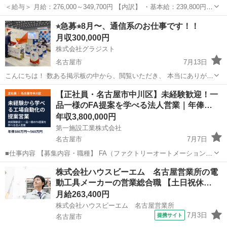
＜給与＞ 月給：276,000～349,700円 【内訳】 ・基本給：239,800円～
305,300円 ・残業代：30,900～39,100円（15時間分） ・食事手当（一
愛知
名古屋市
伏見駅
ルートセールス
⭐︎急募⭐︎8月〜、通信系のお仕事です！！
律）：5,300円 ※経験・能力を考慮...
月収300,000円
株式会社グラジスト
名古屋市
7月13日
こんにちは！ 数ある掲示板の中から、閲覧いただき、 本当にありがと
うございます！ 事業拡大のタイミングで、 一人でも多くの方とお仕事
愛知
名古屋市
販売
事業拡大
【正社員・名古屋市中川区】未経験歓迎！一
させていただきたいと思い、 書き込みをさせていただきました！ お仕
品一様のFA提案を学べる法人営業｜年俸…
事内容は、 携帯シ...
年収3,800,000円
第一施設工業株式会社
名古屋市
7月7日
■仕事内容 【募集内容・職種】 FA（ファクトリーオートメーション）
営業チームの一員として、化学・自動車・物流など幅広い製造工場の
愛知
名古屋市
営業
社員
株式会社ハウスビーエム 名古屋営業所の電
お客様に対して営業活動を行っていただきます。 お客様の予算や要望
動工具メーカーの営業総合職 【土日祝休…
に応じて、ロボットや画像...
月給263,400円
株式会社ハウスビーエム 名古屋営業所
7月3日
提携サイト
名古屋市