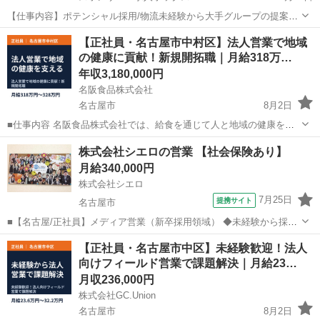
【仕事内容】ポテンシャル採用/物流未経験から大手グループの提案営
業へ。 オススメポイント 1大手物流グループの安定基盤 2フレックス
正社員
【正社員・名古屋市中村区】法人営業で地域
タイム制 3安心の「充実研修」あり 4年功序列ナシ!頑張りを正当に評
の健康に貢献！新規開拓職｜月給318万…
価 / 飛び込み営業一切ナシ!...
年収3,180,000円
名阪食品株式会社
名古屋市
8月2日
■仕事内容 名阪食品株式会社では、給食を通じて人と地域の健康を支
えることを使命としています。 総合職は、管理と営業の2職種があり
愛知
名古屋市
営業
業務
株式会社シエロの営業 【社会保険あり】
ます。 管理は、各事業所の運営管理やスタッフのマネジメント、労
月給340,000円
務・衛生・品質の維持向上に携...
株式会社シエロ
7月25日
提携サイト
名古屋市
■【名古屋/正社員】メディア営業（新卒採用領域） ◆未経験から採用
のプロへ！多数の商材からクライアントに最適な提案が可能 求人広告
愛知
名古屋市
代理店営業
【正社員・名古屋市中区】未経験歓迎！法人
やスカウト媒体を用いて、業界問わず様々なクライアントの新卒採用
向けフィールド営業で課題解決｜月給23…
支援を行います。 ▼新卒採用...
月収236,000円
株式会社GC.Union
名古屋市
8月2日