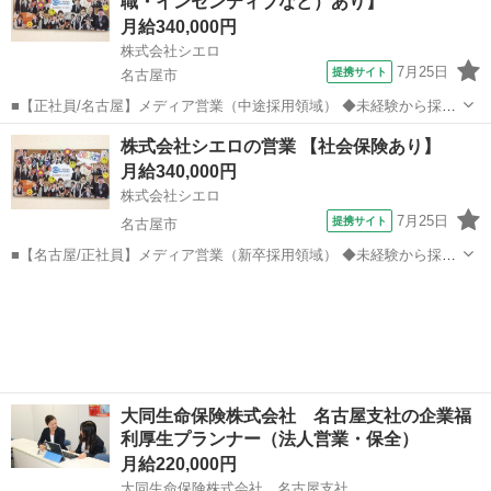
職・インセンティブなど）あり】
もり図面作成（基本的には営...
月給340,000円
株式会社シエロ
7月25日
提携サイト
名古屋市
■【正社員/名古屋】メディア営業（中途採用領域） ◆未経験から採用
のプロへ！ 多数の商材からクライアントに最適な提案が可能◎ 求人広
愛知
名古屋市
代理店営業
株式会社シエロの営業 【社会保険あり】
告やスカウト媒体を用いて、業界問わず様々なクライアントの採用支
月給340,000円
援を行います。 代理店として取...
株式会社シエロ
7月25日
提携サイト
名古屋市
■【名古屋/正社員】メディア営業（新卒採用領域） ◆未経験から採用
のプロへ！多数の商材からクライアントに最適な提案が可能 求人広告
愛知
名古屋市
代理店営業
やスカウト媒体を用いて、業界問わず様々なクライアントの新卒採用
支援を行います。 ▼新卒採用...
大同生命保険株式会社 名古屋支社の企業福
利厚生プランナー（法人営業・保全）
月給220,000円
大同生命保険株式会社 名古屋支社