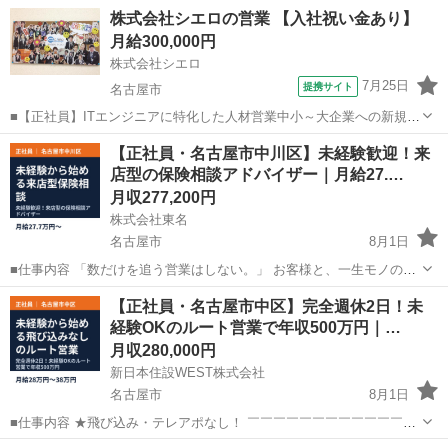
株式会社シエロの営業 【入社祝い金あり】
月給300,000円
株式会社シエロ
7月25日
提携サイト
名古屋市
■【正社員】ITエンジニアに特化した人材営業中小～大企業への新規及
びルート営業 ・企業へのアプローチ（新規3：既存7） ・エンジニアの
愛知
名古屋市
代理店営業
【正社員・名古屋市中川区】未経験歓迎！来
採用面談・企業への人材営業・就業現場への同行・終業後のフォロー
店型の保険相談アドバイザー｜月給27.…
＼営業に集中できる分業体制を...
月収277,200円
株式会社東名
名古屋市
8月1日
■仕事内容 「数だけを追う営業はしない。」 お客様と、一生モノの信
頼を築く。 10年、20年と「指名」されるプロへ。 ー「稼げるから」
愛知
名古屋市
営業
未経験
【正社員・名古屋市中区】完全週休2日！未
ではなく「頼られるから」選ばれるー ノルマ制度なし＆完全来店型。
経験OKのルート営業で年収500万円｜…
じっくり向き...
月収280,000円
新日本住設WEST株式会社
名古屋市
8月1日
■仕事内容 ★飛び込み・テレアポなし！ ￣￣￣￣￣￣￣￣￣￣￣￣￣
アポイント取得済み×提携先のハウスメーカーで住宅を購入したお客様