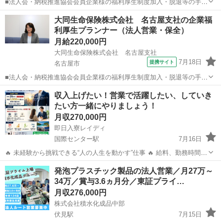
■法人会・納税推進協会会員企業様の福利厚生制度加入・脱退等の手続
きなどをお任せします。 家庭訪問ではなく、会員である法人企業様へ
愛知
名古屋市
代理店営業
大同生命保険株式会社 名古屋支社の企業福
と出向き、当社のお薦めするプランのご案内などがメイン。個人宅訪
利厚生プランナー（法人営業・保全）
問や知人・友人への保険勧誘は一切あ...
月給220,000円
大同生命保険株式会社 名古屋支社
7月18日
提携サイト
名古屋市
■法人会・納税推進協会会員企業様の福利厚生制度加入・脱退等の手続
きなどをお任せします。 家庭訪問ではなく、会員である法人企業様へ
愛知
名古屋市
代理店営業
収入上げたい！営業で活躍したい、していき
と出向き、当社のお薦めするプランのご案内などがメイン。個人宅訪
たい方一緒にやりましょう！
問や知人・友人への保険勧誘は一切あ...
月収270,000円
即日入寮レイディ
国際センター駅
7月16日
🔥 未経験から挑戦できる“人の人生を動かす”仕事 🔥 給料、勤務時間は
自分次第です！！ 学歴・経験は一切不問。 必要なのは「稼ぎたい」
愛知
名古屋市
国際センター駅
営業
未経験
発泡プラスチック製品の法人営業／月27万～
「成長したい」という想いだけ！ 📌 給与・待遇 • 固定給：25万円〜
34万／賞与3.6ヵ月分／東証プライ…
＋ イン...
月収276,000円
株式会社積水化成品中部
伏見駅
7月15日