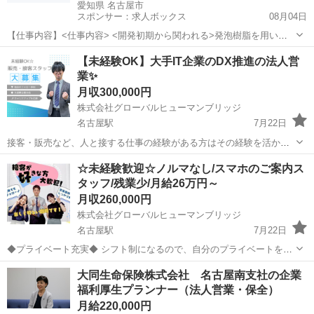
愛知県 名古屋市
スポンサー：求人ボックス
08月04日
【仕事内容】<仕事内容> <開発初期から関われる>発泡樹脂を用いた
自動車部品の営業として、完成車メーカーや部品サプライヤーへ提案
正社員
【未経験OK】大手IT企業のDX推進の法人営
を行います ・完成車メーカーおよび自動車部品サプライヤーへの提案
業✨
活動 ・ニーズヒアリングおよび仕様検討...
月収300,000円
株式会社グローバルヒューマンブリッジ
名古屋駅
7月22日
接客・販売など、人と接する仕事の経験がある方はその経験を活かせ
ます！ 「営業に挑戦したい」「手に職をつけたい」そんな方にぴった
愛知
名古屋市
名古屋駅
販売
☆未経験歓迎☆ノルマなし/スマホのご案内ス
りの環境です！ 【未経験から安心してスタート】 ・入社後6か月間の
タッフ/残業少/月給26万円～
研修あり ・座学研修...
月収260,000円
株式会社グローバルヒューマンブリッジ
名古屋駅
7月22日
◆プライベート充実◆ シフト制になるので、自分のプライベートをし
っかり充実させられる。 もちろん公休と有給を合わせて連休取得も
愛知
名古屋市
名古屋駅
販売
未経験
大同生命保険株式会社 名古屋南支社の企業
OK！ 有給も取りやすい環境です！ ◎スマホの受付業務◎ ・MNP（乗
福利厚生プランナー（法人営業・保全）
り換え）・新規...
月給220,000円