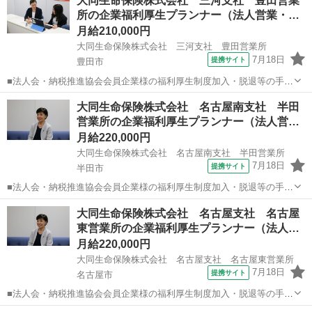
大同生命保険株式会社 三河支社 豊田営業
と出向き、当社のお薦めするプランのご案内などがメイン。個人宅訪
所の企業福利厚生プランナー（法人営業・…
問や知人・友人への保険勧誘は一切あ...
月給210,000円
大同生命保険株式会社 三河支社 豊田営業所
7月18日
提携サイト
豊田市
■法人会・納税推進協会会員企業様の福利厚生制度加入・脱退等の手続
きなどをお任せします。 家庭訪問ではなく、会員である法人企業様へ
愛知
豊田市
代理店営業
大同生命保険株式会社 名古屋南支社 半田
と出向き、当社のお薦めするプランのご案内などがメイン。個人宅訪
営業所の企業福利厚生プランナー（法人営…
問や知人・友人への保険勧誘は一切あ...
月給220,000円
大同生命保険株式会社 名古屋南支社 半田営業所
7月18日
提携サイト
半田市
■法人会・納税推進協会会員企業様の福利厚生制度加入・脱退等の手続
きなどをお任せします。 家庭訪問ではなく、会員である法人企業様へ
愛知
半田市
代理店営業
大同生命保険株式会社 名古屋支社 名古屋
と出向き、当社のお薦めするプランのご案内などがメイン。個人宅訪
東営業所の企業福利厚生プランナー（法人…
問や知人・友人への保険勧誘は一切あ...
月給220,000円
大同生命保険株式会社 名古屋支社 名古屋東営業所
7月18日
提携サイト
名古屋市
■法人会・納税推進協会会員企業様の福利厚生制度加入・脱退等の手続
きなどをお任せします。 家庭訪問ではなく、会員である法人企業様へ