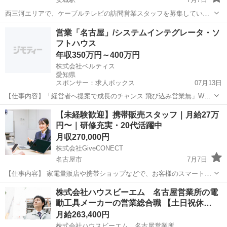
西三河エリアで、ケーブルテレビの訪問営業スタッフを募集していま
す。 月収100万円以上も目指せるお仕事です。 ⭐ ポイント ・未経験
愛知
安城市
安城駅
代理店営業
未経験
営業「名古屋」/システムインテグレータ・ソ
OK ・営業／通信業界経験者は優遇 ・直行直帰OK ・スケジュールは
フトハウス
自分で調...
年収350万円～400万円
株式会社ベルティス
愛知県
スポンサー：求人ボックス
07月13日
【仕事内容】「経営者へ提案で成長のチャンス 飛び込み営業無」Web
サービス法人営業/名古屋 仕事内容: 「業務内容」 営業スタイルは、既
正社員
【未経験歓迎】携帯販売スタッフ｜月給27万
存顧客やその紹介先へのルート営業が中心です。定期的な訪問を通じ
円〜｜研修充実・20代活躍中
てシステム運用のフォローを行い、...
月収270,000円
株式会社GiveCONECT
名古屋市
7月7日
【仕事内容】 家電量販店や携帯ショップなどで、お客様のスマートフ
ォン選びや料金プランのご案内をしていただくお仕事です。 具体的に
愛知
名古屋市
代理店営業
株式会社ハウスビーエム 名古屋営業所の電
は、来店されたお客様へのお声がけ、スマートフォンや料金プランの
動工具メーカーの営業総合職 【土日祝休…
ご案内、機種変更・新規...
月給263,400円
株式会社ハウスビーエム 名古屋営業所