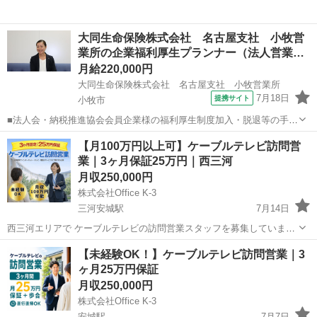
大同生命保険株式会社 名古屋支社 小牧営
業所の企業福利厚生プランナー（法人営業…
月給220,000円
大同生命保険株式会社 名古屋支社 小牧営業所
7月18日
提携サイト
小牧市
■法人会・納税推進協会会員企業様の福利厚生制度加入・脱退等の手続
きなどをお任せします。 家庭訪問ではなく、会員である法人企業様へ
愛知
小牧市
代理店営業
【月100万円以上可】ケーブルテレビ訪問営
と出向き、当社のお薦めするプランのご案内などがメイン。個人宅訪
業｜3ヶ月保証25万円｜西三河
問や知人・友人への保険勧誘は一切あ...
月収250,000円
株式会社Office K-3
三河安城駅
7月14日
西三河エリアで ケーブルテレビの訪問営業スタッフを募集していま
す。 月収100万円以上も可能な仕事です。 ⭐ ポイント ・未経験OK！
愛知
安城市
三河安城駅
代理店営業
【未経験OK！】ケーブルテレビ訪問営業｜3
・営業/通信業界経験者は優遇 ・直行直帰OK ・スケジュールは自分で
ヶ月25万円保証
調...
月収250,000円
株式会社Office K-3
安城駅
7月7日