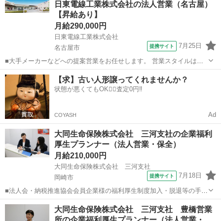
日東電線工業株式会社の法人営業（名古屋）
やスカウト媒体を用いて、業界問わず様々なクライアントの新卒採用
【昇給あり】
支援を行います。 ▼新卒採用...
月給290,000円
日東電線工業株式会社
7月25日
提携サイト
名古屋市
■大手メーカーなどへの提案営業をお任せします。 営業スタイルは信
頼重視。 既存顧客がメインで商談から納期調整まで一貫して携わり、
愛知
名古屋市
代理店営業
【求】古い人形譲ってくれませんか？
お客様の「一番の相談役」を目指していきましょう。 ■手厚いフォロ
状態が悪くてもOK🙆‍♀️査定0円‼️
ー 最初は上司や先輩が同行...
Ad
COYASH
大同生命保険株式会社 三河支社の企業福利
厚生プランナー（法人営業・保全）
月給210,000円
大同生命保険株式会社 三河支社
7月18日
提携サイト
岡崎市
■法人会・納税推進協会会員企業様の福利厚生制度加入・脱退等の手続
きなどをお任せします。 家庭訪問ではなく、会員である法人企業様へ
愛知
岡崎市
代理店営業
大同生命保険株式会社 三河支社 豊橋営業
と出向き、当社のお薦めするプランのご案内などがメイン。個人宅訪
所の企業福利厚生プランナー（法人営業・…
問や知人・友人への保険勧誘は一切あ...