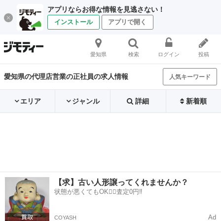
アプリならお得な情報を見逃さない！
インストール
アプリで開く
愛知県
検索
ログイン
投稿
愛知県の代理店営業の正社員の求人情報
人気キーワード
エリア
ジャンル
詳細
新着順
【求】古い人形譲ってくれませんか？
状態が悪くてもOK🙆‍♀️査定0円‼️
Ad
COYASH