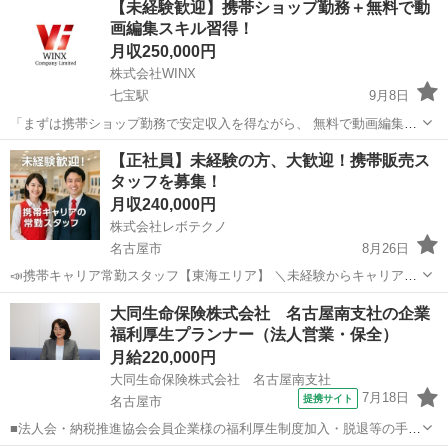
【未経験歓迎】携帯ショップ勤務＋無料で動
当社は、業界トップクラスの手数料率を誇る総合保険代理店です。 名
画編集スキル習得！
古屋駅から車で5分の好立...
月収250,000円
株式会社WINX
七宝駅
9月8日
「まずは携帯ショップ勤務で安定収入を得ながら、 無料で動画編集ス
キルを習得！」 学んだ先には、副業・在宅ワーク・フリーランス・独
愛知
あま市
七宝駅
代理店営業
動画編集
【正社員】未経験の方、大歓迎！携帯販売ス
立など、 自由なキャリアの選択肢が広がります。 未経験からでも安心
タッフを募集！
して挑戦できるよう、 研修...
月収240,000円
株式会社レボテクノ
名古屋市
8月26日
📣携帯キャリア常勤スタッフ【東海エリア】 ＼未経験からキャリアを
スタート！／ 20〜30代活躍中◎性別、学歴不問◎ 【仕事内容】 ・携
愛知
名古屋市
代理店営業
未経験
大同生命保険株式会社 名古屋南支社の企業
帯キャリアショップでの接客・受付 ・新規契約、機種変更、プラン提
福利厚生プランナー（法人営業・保全）
案 ・お客...
月給220,000円
大同生命保険株式会社 名古屋南支社
7月18日
提携サイト
名古屋市
■法人会・納税推進協会会員企業様の福利厚生制度加入・脱退等の手続