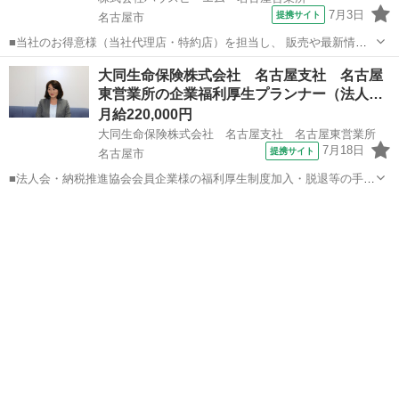
7月3日
提携サイト
名古屋市
■当社のお得意様（当社代理店・特約店）を担当し、 販売や最新情報
の提供、受注をお願いします。 また営業所内にて入荷・出荷・電話対
愛知
名古屋市
代理店営業
大同生命保険株式会社 名古屋支社 名古屋
応などの業務もあります。 ※専用営業車あり（AT限定可） ※社用携
東営業所の企業福利厚生プランナー（法人…
帯電話貸与いたします 〈1日...
月給220,000円
大同生命保険株式会社 名古屋支社 名古屋東営業所
7月18日
提携サイト
名古屋市
■法人会・納税推進協会会員企業様の福利厚生制度加入・脱退等の手続
きなどをお任せします。 家庭訪問ではなく、会員である法人企業様へ
愛知
名古屋市
代理店営業
と出向き、当社のお薦めするプランのご案内などがメイン。個人宅訪
問や知人・友人への保険勧誘は一切あ...