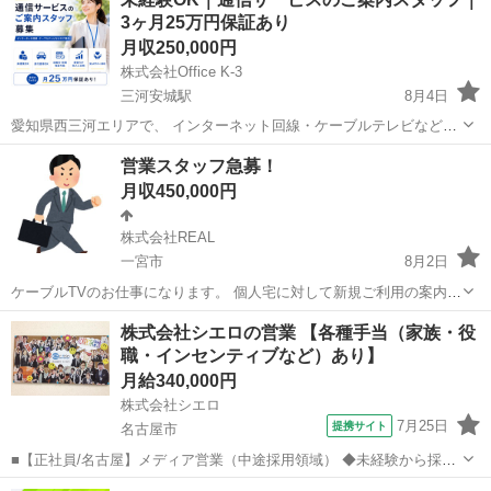
3ヶ月25万円保証あり
月収250,000円
株式会社Office K-3
三河安城駅
8月4日
愛知県西三河エリアで、 インターネット回線・ケーブルテレビなどの
ご案内スタッフを募集しています。 未経験の方もOKです。 最初の3ヶ
愛知
安城市
三河安城駅
代理店営業
未経験
営業スタッフ急募！
月は月25万円の保証があり、仕事に慣れるまでは先輩スタッフが同行
月収450,000円
します。 い...
株式会社REAL
一宮市
8月2日
ケーブルTVのお仕事になります。 個人宅に対して新規ご利用の案内を
していただきます。既に一宮市に幅広く浸透しており、非常に活動し
愛知
一宮市
代理店営業
30万
株式会社シエロの営業 【各種手当（家族・役
易い環境ですので未経験者でもすぐに慣れます。営業としては珍し
職・インセンティブなど）あり】
く、簡単かつ高収入なので、とにかく稼...
月給340,000円
株式会社シエロ
7月25日
提携サイト
名古屋市
■【正社員/名古屋】メディア営業（中途採用領域） ◆未経験から採用
のプロへ！ 多数の商材からクライアントに最適な提案が可能◎ 求人広
愛知
名古屋市
代理店営業