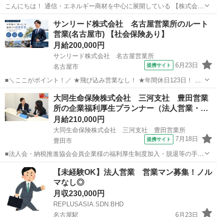
こんにちは！ 通信・エネルギー商材を中心に展開している 【株式会社
Attrape-Reve（アトラップレーヴ）】です。 今回は【蓄電池のルート
愛知
名古屋市
名古屋城駅
代理店営業
太陽光
サンリード株式会社 名古屋営業所のルート
営業スタッフ】を大募集！ ⸻ 📌【お仕事内容】 ルートで蓄電池の
営業(名古屋市) 【社会保険あり】
ご案内を行っ...
月給200,000円
サンリード株式会社 名古屋営業所
6月23日
提携サイト
名古屋市
■＼ここがポイント！／ ★飛び込み営業なし！ ★年間休日123日！ ★
土日祝休み！ ★残業ほぼなし！定時退社可能！ ★賞与あり（前年度実
愛知
名古屋市
代理店営業
大同生命保険株式会社 三河支社 豊田営業
績3.3ヶ月分） ★既存のお客様中心のルート営業！ ～・～・～・～・
所の企業福利厚生プランナー（法人営業・…
～・～・～・～・...
月給210,000円
大同生命保険株式会社 三河支社 豊田営業所
7月18日
提携サイト
豊田市
■法人会・納税推進協会会員企業様の福利厚生制度加入・脱退等の手続
きなどをお任せします。 家庭訪問ではなく、会員である法人企業様へ
愛知
豊田市
代理店営業
【未経験OK】法人営業 営業マン募集！ノル
と出向き、当社のお薦めするプランのご案内などがメイン。個人宅訪
マなし◎
問や知人・友人への保険勧誘は一切あ...
月収230,000円
REPLUSASIA.SDN.BHD
名古屋駅
6月23日