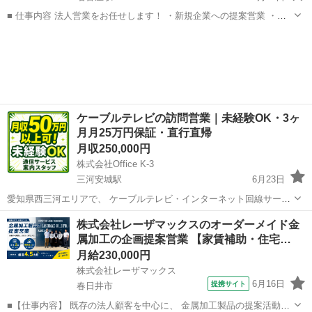
■ 仕事内容 法人営業をお任せします！ ・新規企業への提案営業 ・既
存顧客のフォローアップ ・商談・契約対応 ・マーケット調査・営業戦
愛知
名古屋市
名古屋駅
代理店営業
略の立案 ■ 応募条件 ・営業経験者歓迎（業界...
ケーブルテレビの訪問営業｜未経験OK・3ヶ
月月25万円保証・直行直帰
月収250,000円
株式会社Office K-3
三河安城駅
6月23日
愛知県西三河エリアで、 ケーブルテレビ・インターネット回線サービ
スの 案内営業を募集しています。 営業未経験の方も、 最初の3ヶ月は
愛知
安城市
三河安城駅
代理店営業
株式会社レーザマックスのオーダーメイド金
月25万円の保証あり。 業界経験15年の先輩が、 提案方法や契約まで
属加工の企画提案営業 【家賃補助・住宅…
の流...
月給230,000円
株式会社レーザマックス
6月16日
提携サイト
春日井市
■【仕事内容】 既存の法人顧客を中心に、 金属加工製品の提案活動を