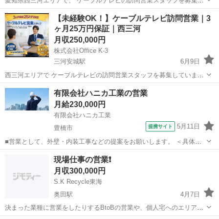
愛知県西三河エリアで、 ケーブルテレビの訪問営業スタッフを募集し
ています。 「営業は初めてだけど稼ぎたい」 そんな方が実際に結果を
愛知
安城市
三河安城駅
代理店営業
【未経験OK！】ケーブルテレビ訪問営業｜3
出している仕事です。 月20件以上の契約を達成し、 月収100万円以上
ヶ月25万円保証｜西三河
を継続...
月収250,000円
株式会社Office K-3
三河安城駅
6月9日
西三河エリアで ケーブルテレビの訪問営業スタッフを募集していま
す。 月収100万円以上も可能な仕事です。 実際に月20件以上の契約を
愛知
安城市
三河安城駅
代理店営業
未経験
有限会社ハニカ工業の営業
達成し、 月収100万円以上を継続しているスタッフも在籍していま
月給230,000円
す。 ...
有限会社ハニカ工業
5月11日
提携サイト
豊橋市
■営業として、外壁・内装工事などの提案をお願いします。 ＜具体的
には＞ ◆既存顧客へのルート営業および紹介による新規顧客開拓 ◆見
愛知
豊橋市
代理店営業
現場仕事の営業❗️
積書の作成や契約交渉 など ※業務に慣れるまで先輩社員が同行して
月収300,000円
サポートします！ ※人と...
S.K Recycle東海
奥田駅
4月7日
決まった業種に営業をしたりするBtoBの営業や、個人宅へのエリア営
業が基本です。 詳しい話は面談時にいたします。 完全週休2日制