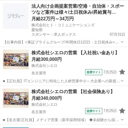
のプロへ！多数の商材からクライアントに最適な提案が可能 求人広告
愛知
名古屋市
代理店営業
法人向け企画提案営業/空港・自治体・スポー
やスカウト媒体を用いて、業界問わず様々なクライアントの新卒採用
ツなど案件は様々/土日祝休み/昇給賞与…
支援を行います。 ▼新卒採用...
月給22万円～34万円
株式会社ヒト・コミュニケーションズ
愛知県
スポンサー：求人ボックス
07月31日
【仕事内容】<東証プライムグループ/年間休日122日・土日祝休み>
「決まった商材を売る営業」から、「課題に合わせて仕組みを創る営
正社員
株式会社シエロの営業 【入社祝い金あり】
業」へ。 扱う商材が一つじゃないから、提案の幅も身につく経験も広
月給300,000円
がる。 空港運営や自治体、プロスポー...
株式会社シエロ
7月25日
提携サイト
名古屋市
■【正社員】ITエンジニアに特化した人材営業中小～大企業への新規及
びルート営業 ・企業へのアプローチ（新規3：既存7） ・エンジニアの
愛知
名古屋市
代理店営業
株式会社シエロの営業 【社会保険あり】
採用面談・企業への人材営業・就業現場への同行・終業後のフォロー
月給340,000円
＼営業に集中できる分業体制を...
株式会社シエロ
7月25日
提携サイト
名古屋市
■【名古屋/正社員】メディア営業（新卒採用領域） ◆未経験から採用
のプロへ！多数の商材からクライアントに最適な提案が可能 求人広告
愛知
名古屋市
代理店営業