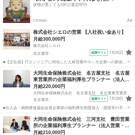
状態が悪くてもOK🙆‍♀️査定0円‼️
問や知人・友人への保険勧誘は一切あ...
Ad
COYASH
株式会社シエロの営業 【入社祝い金あり】
月給300,000円
株式会社シエロ
7月25日
提携サイト
名古屋市
■【正社員】ITエンジニアに特化した人材営業中小～大企業への新規及
びルート営業 ・企業へのアプローチ（新規3：既存7） ・エンジニアの
愛知
名古屋市
代理店営業
大同生命保険株式会社 名古屋支社 名古屋
採用面談・企業への人材営業・就業現場への同行・終業後のフォロー
東営業所の企業福利厚生プランナー（法人…
＼営業に集中できる分業体制を...
月給220,000円
大同生命保険株式会社 名古屋支社 名古屋東営業所
7月18日
提携サイト
名古屋市
■法人会・納税推進協会会員企業様の福利厚生制度加入・脱退等の手続
きなどをお任せします。 家庭訪問ではなく、会員である法人企業様へ
愛知
名古屋市
代理店営業
大同生命保険株式会社 三河支社 豊田営業
と出向き、当社のお薦めするプランのご案内などがメイン。個人宅訪
所の企業福利厚生プランナー（法人営業・…
問や知人・友人への保険勧誘は一切あ...
月給210,000円