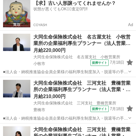
愛知
名古屋市
代理店営業
【求】古い人形譲ってくれませんか？
と出向き、当社のお薦めするプランのご案内などがメイン。個人宅訪
状態が悪くてもOK🙆‍♀️査定0円‼️
問や知人・友人への保険勧誘は一切あ...
Ad
COYASH
大同生命保険株式会社 名古屋支社 小牧営
業所の企業福利厚生プランナー（法人営業…
月給220,000円
大同生命保険株式会社 名古屋支社 小牧営業所
7月18日
提携サイト
小牧市
■法人会・納税推進協会会員企業様の福利厚生制度加入・脱退等の手続
きなどをお任せします。 家庭訪問ではなく、会員である法人企業様へ
愛知
小牧市
代理店営業
大同生命保険株式会社 三河支社 豊橋営業
と出向き、当社のお薦めするプランのご案内などがメイン。個人宅訪
所の企業福利厚生プランナー（法人営業・…
問や知人・友人への保険勧誘は一切あ...
月給210,000円
大同生命保険株式会社 三河支社 豊橋営業所
7月18日
提携サイト
豊橋市
■法人会・納税推進協会会員企業様の福利厚生制度加入・脱退等の手続
きなどをお任せします。 家庭訪問ではなく、会員である法人企業様へ
愛知
豊橋市
代理店営業
大同生命保険株式会社 三河支社 豊橋営業
と出向き、当社のお薦めするプランのご案内などがメイン。個人宅訪
所の企業福利厚生プランナー（法人営業・…