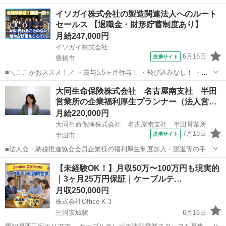
お任せする営業職です。 お客様のニーズに合わせたオーダーメイドの
愛知
春日井市
代理店営業
イソガイ株式会社の製造関連法人へのルート
モノづくりに深く関われるのが特徴です。 〈具体的には...〉 ・既存の
セールス 【退職金・財形貯蓄制度あり】
お客さまへの定期的...
月給247,000円
イソガイ株式会社
6月16日
提携サイト
豊橋市
■＼ここがおススメ！／ ・賞与5.5ヶ月付与！ ・飛び込みなし！ ・頑
張りは賞与に還元！ ・無理な提案はせず お客様に喜んでもらえる提
愛知
豊橋市
代理店営業
大同生命保険株式会社 名古屋南支社 半田
案！ ＜仕事内容＞ 「地元の超優良メーカーを支える 提
営業所の企業福利厚生プランナー（法人営…
案型ルート営業」 ...
月給220,000円
大同生命保険株式会社 名古屋南支社 半田営業所
7月18日
提携サイト
半田市
■法人会・納税推進協会会員企業様の福利厚生制度加入・脱退等の手続
きなどをお任せします。 家庭訪問ではなく、会員である法人企業様へ
愛知
半田市
代理店営業
【未経験OK！】月収50万〜100万円も現実的
と出向き、当社のお薦めするプランのご案内などがメイン。個人宅訪
｜3ヶ月25万円保証｜ケーブルテ…
問や知人・友人への保険勧誘は一切あ...
月収250,000円
株式会社Office K-3
三河安城駅
6月16日