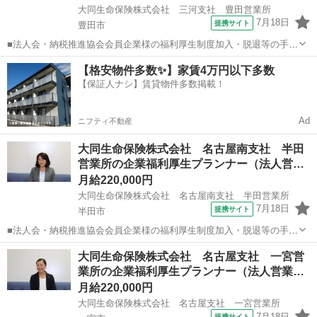
大同生命保険株式会社 三河支社 豊田営業所
7月18日
提携サイト
豊田市
■法人会・納税推進協会会員企業様の福利厚生制度加入・脱退等の手続
きなどをお任せします。 家庭訪問ではなく、会員である法人企業様へ
愛知
豊田市
代理店営業
【格安物件多数✨】家賃4万円以下多数
と出向き、当社のお薦めするプランのご案内などがメイン。個人宅訪
【保証人ナシ】賃貸物件多数掲載！
問や知人・友人への保険勧誘は一切あ...
Ad
ニフティ不動産
大同生命保険株式会社 名古屋南支社 半田
営業所の企業福利厚生プランナー（法人営…
月給220,000円
大同生命保険株式会社 名古屋南支社 半田営業所
7月18日
提携サイト
半田市
■法人会・納税推進協会会員企業様の福利厚生制度加入・脱退等の手続
きなどをお任せします。 家庭訪問ではなく、会員である法人企業様へ
愛知
半田市
代理店営業
大同生命保険株式会社 名古屋支社 一宮営
と出向き、当社のお薦めするプランのご案内などがメイン。個人宅訪
業所の企業福利厚生プランナー（法人営業…
問や知人・友人への保険勧誘は一切あ...
月給220,000円
大同生命保険株式会社 名古屋支社 一宮営業所
7月18日
提携サイト