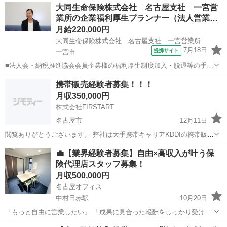
愛知
稲沢市
奥田駅
代理店営業
大同生命保険株式会社 名古屋支社 一宮営
業所の企業福利厚生プランナー（法人営業…
月給220,000円
大同生命保険株式会社 名古屋支社 一宮営業所
7月18日
提携サイト
一宮市
■法人会・納税推進協会会員企業様の福利厚生制度加入・脱退等の手続
きなどをお任せします。 家庭訪問ではなく、会員である法人企業様へ
愛知
一宮市
代理店営業
携帯販売経験者募集！！！
と出向き、当社のお薦めするプランのご案内などがメイン。個人宅訪
月収350,000円
問や知人・友人への保険勧誘は一切あ...
株式会社FIRSTART
名古屋市
12月11日
閲覧ありがとうございます。 弊社は大手携帯キャリアKDDIの携帯販売
業務を行っている会社になります。 今回事業拡大の為auショップ、携
愛知
名古屋市
代理店営業
auショップ
💼【業界経験者募集】自由×高収入が叶う保
帯イベント経験のある方を探しています。 今携帯会社で働いている方
険代理店スタッフ募集！
毎日の残業などもありません...
月収500,000円
名古屋オフィス
中村日赤駅
10月20日
「もっと自由に営業したい」 「成果に見合った報酬をしっかり受け取
りたい」 そんなあなたにピッタリの環境です。 ⸻ 🔹当社について
愛知
名古屋市
中村日赤駅
代理店営業
損害保険