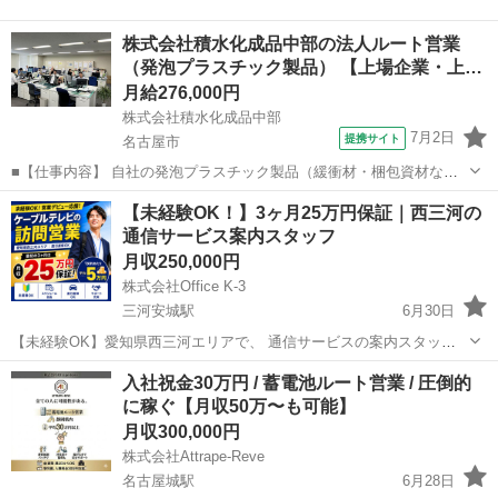
株式会社積水化成品中部の法人ルート営業
（発泡プラスチック製品） 【上場企業・上…
月給276,000円
株式会社積水化成品中部
7月2日
提携サイト
名古屋市
■【仕事内容】 自社の発泡プラスチック製品（緩衝材・梱包資材な
ど）の提案営業をお任せします。 既存顧客を中心なので、相手のニー
愛知
名古屋市
代理店営業
【未経験OK！】3ヶ月25万円保証｜西三河の
ズに寄り添った営業スタイルです。 ◆具体的な業務内容 ・既存顧客へ
通信サービス案内スタッフ
のルート営業（定期訪問・フォ...
月収250,000円
株式会社Office K-3
三河安城駅
6月30日
【未経験OK】愛知県西三河エリアで、 通信サービスの案内スタッフ
を募集しています。 最初の3ヶ月は月25万円の保証あり。 営業未経験
愛知
安城市
三河安城駅
代理店営業
未経験
入社祝金30万円 / 蓄電池ルート営業 / 圧倒的
の方でも始めやすいように、 業界経験15年の先輩が提案方法や契約ま
に稼ぐ【月収50万〜も可能】
での流れをサポ...
月収300,000円
株式会社Attrape-Reve
名古屋城駅
6月28日