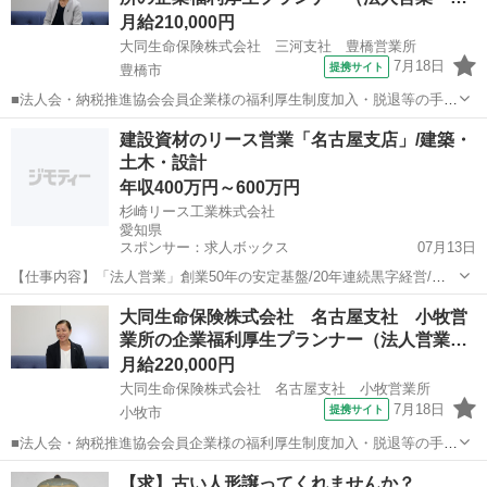
月給210,000円
大同生命保険株式会社 三河支社 豊橋営業所
7月18日
提携サイト
豊橋市
■法人会・納税推進協会会員企業様の福利厚生制度加入・脱退等の手続
きなどをお任せします。 家庭訪問ではなく、会員である法人企業様へ
愛知
豊橋市
代理店営業
建設資材のリース営業「名古屋支店」/建築・
と出向き、当社のお薦めするプランのご案内などがメイン。個人宅訪
土木・設計
問や知人・友人への保険勧誘は一切あ...
年収400万円～600万円
杉崎リース工業株式会社
愛知県
スポンサー：求人ボックス
07月13日
【仕事内容】「法人営業」創業50年の安定基盤/20年連続黒字経営/残
業少なめ「名古屋支店」 仕事内容: 工事現場で資材搬入路や重機・重
正社員
大同生命保険株式会社 名古屋支社 小牧営
量運搬機の足場として用いられる 『敷鉄板』をはじめ、工事現場で用
業所の企業福利厚生プランナー（法人営業…
いる仮設材のレンタルを提案してい...
月給220,000円
大同生命保険株式会社 名古屋支社 小牧営業所
7月18日
提携サイト
小牧市
■法人会・納税推進協会会員企業様の福利厚生制度加入・脱退等の手続
きなどをお任せします。 家庭訪問ではなく、会員である法人企業様へ
愛知
小牧市
代理店営業
【求】古い人形譲ってくれませんか？
と出向き、当社のお薦めするプランのご案内などがメイン。個人宅訪