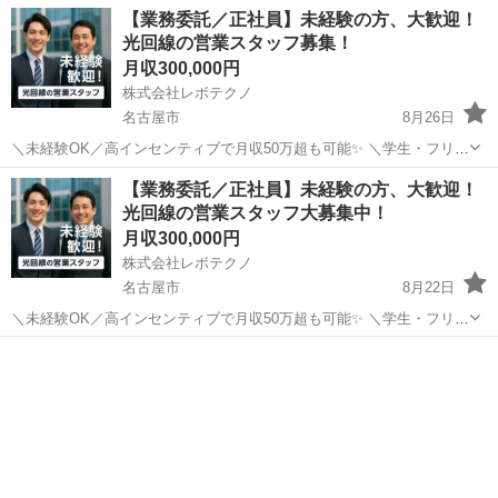
きなどをお任せします。 家庭訪問ではなく、会員である法人企業様へ
愛知
名古屋市
代理店営業
【業務委託／正社員】未経験の方、大歓迎！
と出向き、当社のお薦めするプランのご案内などがメイン。個人宅訪
光回線の営業スタッフ募集！
問や知人・友人への保険勧誘は一切あ...
月収300,000円
株式会社レボテクノ
名古屋市
8月26日
＼未経験OK／高インセンティブで月収50万超も可能✨ ＼学生・フリー
ター・第二新卒・副業も歓迎！／ ショッピングモールや家電量販店
愛知
名古屋市
代理店営業
未経験
【業務委託／正社員】未経験の方、大歓迎！
で、お客様にインターネッ ト（光回線）をご案内・提案するお
光回線の営業スタッフ大募集中！
仕事です。 ・通信...
月収300,000円
株式会社レボテクノ
名古屋市
8月22日
＼未経験OK／高インセンティブで月収50万超も可能✨ ＼学生・フリー
ター・第二新卒・副業も歓迎！／ ショッピングモールや家電量販店
愛知
名古屋市
代理店営業
未経験
で、お客様にインターネッ ト（光回線）をご案内・提案するお
仕事です。 ・通信...