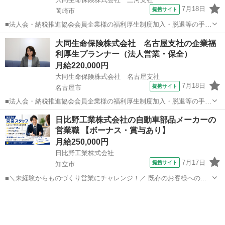
7月18日
提携サイト
岡崎市
■法人会・納税推進協会会員企業様の福利厚生制度加入・脱退等の手続
きなどをお任せします。 家庭訪問ではなく、会員である法人企業様へ
愛知
岡崎市
代理店営業
大同生命保険株式会社 名古屋支社の企業福
と出向き、当社のお薦めするプランのご案内などがメイン。個人宅訪
利厚生プランナー（法人営業・保全）
問や知人・友人への保険勧誘は一切あ...
月給220,000円
大同生命保険株式会社 名古屋支社
7月18日
提携サイト
名古屋市
■法人会・納税推進協会会員企業様の福利厚生制度加入・脱退等の手続
きなどをお任せします。 家庭訪問ではなく、会員である法人企業様へ
愛知
名古屋市
代理店営業
日比野工業株式会社の自動車部品メーカーの
と出向き、当社のお薦めするプランのご案内などがメイン。個人宅訪
営業職 【ボーナス・賞与あり】
問や知人・友人への保険勧誘は一切あ...
月給250,000円
日比野工業株式会社
7月17日
提携サイト
知立市
■＼未経験からものづくり営業にチャレンジ！／ 既存のお客様への提
案・フォローが中心！ 飛び込み営業やノルマはなく、営業未経験の方
愛知
知立市
代理店営業
も安心して始められます。 ＝＝＝＝＝＝＝＝＝＝＝＝＝＝＝ 【ここが
ポイント】 ★未経験OK...