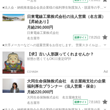
一宮市
■法人会・納税推進協会会員企業様の福利厚生制度加入・脱退等の手続
きなどをお任せします。 家庭訪問ではなく、会員である法人企業様へ
愛知
一宮市
代理店営業
日東電線工業株式会社の法人営業（名古屋）
と出向き、当社のお薦めするプランのご案内などがメイン。個人宅訪
【昇給あり】
問や知人・友人への保険勧誘は一切あ...
月給290,000円
日東電線工業株式会社
7月25日
提携サイト
名古屋市
■大手メーカーなどへの提案営業をお任せします。 営業スタイルは信
頼重視。 既存顧客がメインで商談から納期調整まで一貫して携わり、
愛知
名古屋市
代理店営業
【求】古い人形譲ってくれませんか？
お客様の「一番の相談役」を目指していきましょう。 ■手厚いフォロ
状態が悪くてもOK🙆‍♀️査定0円‼️
ー 最初は上司や先輩が同行...
Ad
COYASH
大同生命保険株式会社 名古屋南支社の企業
福利厚生プランナー（法人営業・保全）
月給220,000円
大同生命保険株式会社 名古屋南支社
7月18日
提携サイト
名古屋市
■法人会・納税推進協会会員企業様の福利厚生制度加入・脱退等の手続