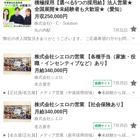
積極採用【選べる5つの採用給】法人営業★
告やスカウト媒体を用いて、業界問わず様々なクライアントの採用支
全国展開★未経験者も大歓迎★（愛知）
援を行います。 代理店として取...
月収250,000円
株式会社I・C・Solution
丸の内駅
7月31日
弊社の求人閲覧頂きありがとうございます。 ご応募希望の方やお問い
合わせは0120-772-007か公式LINEにてご連絡お願いします。 ※ジモテ
愛知
名古屋市
丸の内駅
代理店営業
ィーを見たと言っていただけますとスムーズです。 ＝＝＝＝＝＝＝＝
株式会社シエロの営業 【各種手当（家族・役
＝＝...
職・インセンティブなど）あり】
月給340,000円
株式会社シエロ
7月25日
提携サイト
名古屋市
■【正社員/名古屋】メディア営業（中途採用領域） ◆未経験から採用
のプロへ！ 多数の商材からクライアントに最適な提案が可能◎ 求人広
愛知
名古屋市
代理店営業
株式会社シエロの営業 【社会保険あり】
告やスカウト媒体を用いて、業界問わず様々なクライアントの採用支
月給340,000円
援を行います。 代理店として取...
株式会社シエロ
7月25日
提携サイト
名古屋市
■【名古屋/正社員】メディア営業（新卒採用領域） ◆未経験から採用