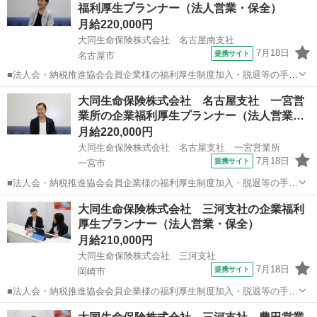
福利厚生プランナー（法人営業・保全）
月給220,000円
大同生命保険株式会社 名古屋南支社
7月18日
提携サイト
名古屋市
■法人会・納税推進協会会員企業様の福利厚生制度加入・脱退等の手続
きなどをお任せします。 家庭訪問ではなく、会員である法人企業様へ
愛知
名古屋市
代理店営業
大同生命保険株式会社 名古屋支社 一宮営
と出向き、当社のお薦めするプランのご案内などがメイン。個人宅訪
業所の企業福利厚生プランナー（法人営業…
問や知人・友人への保険勧誘は一切あ...
月給220,000円
大同生命保険株式会社 名古屋支社 一宮営業所
7月18日
提携サイト
一宮市
■法人会・納税推進協会会員企業様の福利厚生制度加入・脱退等の手続
きなどをお任せします。 家庭訪問ではなく、会員である法人企業様へ
愛知
一宮市
代理店営業
大同生命保険株式会社 三河支社の企業福利
と出向き、当社のお薦めするプランのご案内などがメイン。個人宅訪
厚生プランナー（法人営業・保全）
問や知人・友人への保険勧誘は一切あ...
月給210,000円
大同生命保険株式会社 三河支社
7月18日
提携サイト
岡崎市
■法人会・納税推進協会会員企業様の福利厚生制度加入・脱退等の手続
きなどをお任せします。 家庭訪問ではなく、会員である法人企業様へ
愛知
岡崎市
代理店営業