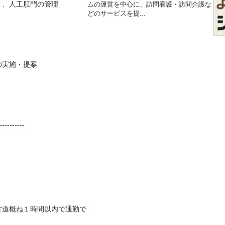
人工肛門の管理

ムの運営を中心に、訪問看護・訪問介護な
どのサービスを提...
・提案

---------

片道概ね１時間以内で通勤で