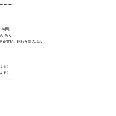
---------

時間）

あり

）は別途支給。同行夜勤の場合
る）

る）

---------
