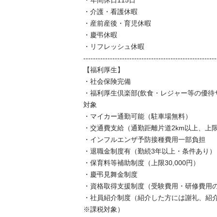
・年間休日115日

・介護・看護休暇

・産前産後・育児休暇

・慶弔休暇

・リフレッシュ休暇

--------------------------------------------------------
【福利厚生】

・社会保険完備

・福利厚生倶楽部(飲食・レジャー等の優待
対象

・マイカー通勤可能（駐車場無料）

・交通費支給（通勤距離片道2km以上、上限20,
・インフルエンザ予防接種費用一部負担

・退職金制度有（勤続3年以上・条件あり）

・保育料等補助制度（上限30,000円）

・慶弔見舞金制度

・資格取得支援制度（受験費用・研修費用の
・社員紹介制度（紹介した方には謝礼、紹
※課税対象）
