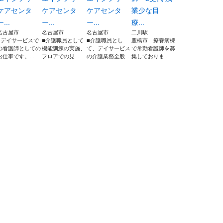
ケアセンタ
ケアセンタ
ケアセンタ
業少な目
ー...
ー...
ー...
療...
名古屋市
名古屋市
名古屋市
二川駅
■デイサービスで
■介護職員として
■介護職員とし
豊橋市 療養病棟
の看護師としての
機能訓練の実施、
て、デイサービス
で常勤看護師を募
お仕事です。...
フロアでの見...
の介護業務全般...
集しておりま...