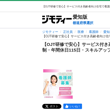
愛知
版
都道府県選択
ジモティー
正社員
医療
看護師
愛知
【OJT研修で安心】サービス付き高齢者向け住
【OJT研修で安心】サービス付
制・年間休日115日・スキルアッ
ポスト
いいね！