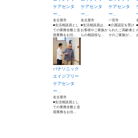
ケアセンタ
ケアセンタ
ケアセンタ
ー...
ー...
ー...
名古屋市
名古屋市
一宮市
■生活相談員とし
■生活相談員は、
■介護認定を受け
ての業務全般と送
お客様やご家族か
られたご高齢者と
迎業務をお任...
らの相談役な...
そのご家族が...
パナソニック
エイジフリー
ケアセンタ
ー...
名古屋市
■生活相談員とし
ての業務全般と送
迎業務をお任...