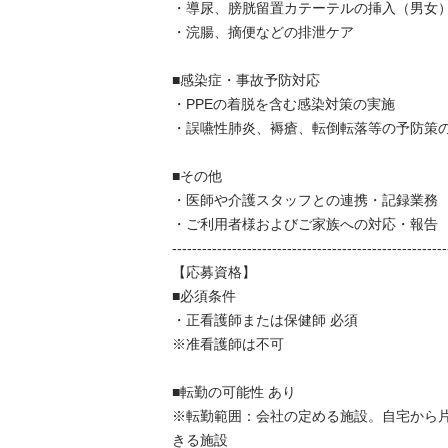
・導尿、膀胱留置カテーテルの挿入（男女）、
・浣腸、摘便などの排泄ケア

■感染症・事故予防対応

・PPEの着脱を含む感染対策の実施

・誤嚥性肺炎、褥瘡、転倒転落等の予防策の実施
■その他

・医師や介護スタッフとの連携・記録業務

・ご利用者様およびご家族への対応・報告

--------------------------------------------------------
【応募資格】

■必須条件

・正看護師または保健師 必須

※准看護師は不可

■転勤の可能性 あり

※転勤範囲：会社の定める施設。自宅から
きる施設
