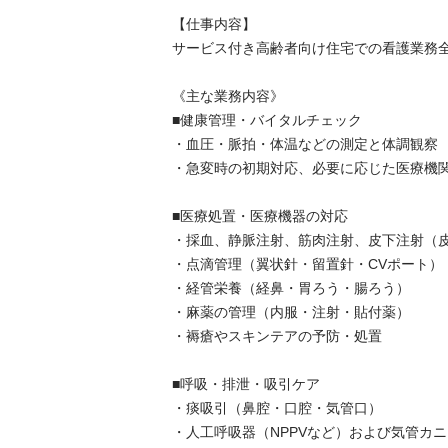
【仕事内容】

サービス付き高齢者向け住宅での看護業務全般
《主な業務内容》

■健康管理・バイタルチェック

・血圧・脈拍・体温などの測定と体調観察

・急変時の初期対応、必要に応じた医療機関との
■医療処置・医療機器の対応

・採血、静脈注射、筋肉注射、皮下注射（皮下
・点滴管理（翼状針・留置針・CVポート）

・経管栄養（経鼻・胃ろう・腸ろう）

・麻薬の管理（内服・注射・貼付薬）

・褥瘡やスキンテアの予防・処置

■呼吸・排泄・吸引ケア

・痰吸引（鼻腔・口腔・気管口）

・人工呼吸器（NPPVなど）および気管カニュ