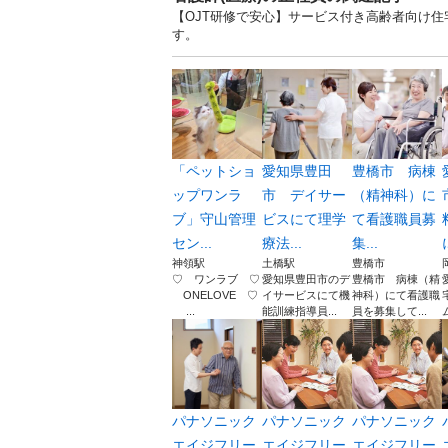
【OJT研修で安心】サービス付き高齢者向け住宅
す。
「ペットショ
愛知県豊田
豊橋市 病棟
ップワンラ
市 デイサー
（精神科）に
ブ」守山管理
ビスにて理学
て看護職員募
セン...
療法...
集...
神領駅
土橋駅
豊橋市
♡ ワンラブ ♡
愛知県豊田市のデ
豊橋市 病棟（精
ONELOVE ♡
イサービスにて機
神科）にて看護職
...
能訓練指導員...
員を募集して...
パナソニック
パナソニック
パナソニック
エイジフリー
エイジフリー
エイジフリー