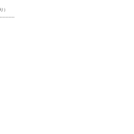
）

---------
