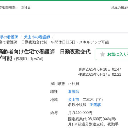
【OJT研修で安心】サービス付き高齢者向け住宅で看護師日勤夜勤交代制・年間休日115日・スキルアップ可能 (ナイスマン求人作成) 羽黒の看護師の正社員の求人情報 株式会社ナイスマン｜ジモティー
正社員
地元の掲示
県の看護師
犬山市の看護師
宅で看護師 日勤夜勤交代制・年間休日115日・スキルアップ可能
き高齢者向け住宅で看護師 日勤夜勤交代
お気に入り
プ可能
（投稿ID : 1pw7cl）
更新
2026年6月18日 01:47
作成
2026年6月17日 02:21
雇用形態
正社員
職種
看護師
地域
犬山市
 - 二本木（字）
名鉄小牧線 - 
羽黒駅
給与
月収440,000円
固定残業代 98,600円(44時間/
月) ※超過分別途支給、夜勤手