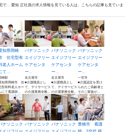
で... 愛知 正社員の求人情報を見ている人は、こちらの記事も見ていま
愛知県岡崎
パナソニック
パナソニック
パナソニック
市 住宅型有
エイジフリー
エイジフリー
エイジフリー
料老人ホーム
ケアセンタ
ケアセンタ
ケアセンタ
にて...
ー...
ー...
ー...
岡崎駅
名古屋市
名古屋市
一宮市
愛知県岡崎市 住
■介護職員とし
■介護職員とし
■介護認定を受け
宅型有料老人ホー
て、デイサービス
て、デイサービス
られたご高齢者と
ムにて看護師...
の介護業務全般...
の介護業務全般...
そのご家族が...
パナソニック
パナソニック
パナソニック
豊橋市 看護
エイジフリー
エイジフリー
エイジフリー
師 2交代 残