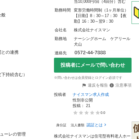
当10,000円/回（4回分）含む
勤務時間
変形労働時間制（1ヶ月単位） 


【日勤】8：30～17：30 【夜
勤】16：30～翌9：30
会社名
株式会社ナイスマン
勤務地
ナーシングホーム　ケアリール
犬山
連携

連絡先
投稿者にメールで問い合わせ
持続含む）

※問い合わせは会員登録とログイン必須です
違反を報告
注意事項
投稿者
ナイスマン求人作成
性別非公開
投稿： 
21
0.0
認証とは
身分証
法人書類
ーレの管理

株式会社ナイスマンは住宅型有料老人ホー