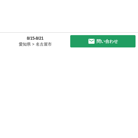
8/15-8/21
問い合わせ
愛知県 > 名古屋市
初めての方へ
利用規約
プライバシーポリシー
プライバシー・ステートメント
健全化に資する運用方針
お問い合わせ
運営会社
サイトマップ
ご利用ガイド
フリーワードで探す
PC版で表示
都道府県選択