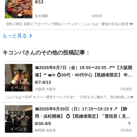
8/13
名古屋駅
8月6日
【残り3枠】名駅ビアガーデンでBBQパーティ🍖✨ こんにちは！愛知の社会人軽音サークル「Ch
愛知
名古屋市
名古屋駅
パーティー
BBQ
もっと見る
キコンパ
さんのその他の投稿記事：
📅2026年8月7日（金）18:55〜20:55 📍**【大阪開
催】** 🍣✨ 💍30代・40代中心【既婚者限定】 年収
1000万円以上の高収入エリート男性を厳選！
8/7-8/13
イベント
大阪府 大阪市
7月26日
こんにちは〜😊💕 キコンパ運営チームです🌿✨ 「日常を少し離れて、気分転換したい
大阪
大阪市
パーティー
既婚
📅2026年8月30日（日）17:15〜19:15🍷📍 【静
岡・浜松開催】 💍【既婚者限定】「普段若く見ら
れる」×「初参加」の最強タッグ企画✨ 💖
8/30-9/5
イベント
静岡県 浜松市
7月25日