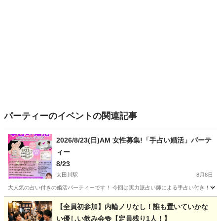
パーティーのイベントの関連記事
2026/8/23(日)AM 女性募集!「手占い婚活」パーテ
ィー
8/23
太田川駅
8月8日
大人気の占い付きの婚活パーティーです！ 今回は実力派占い師による手占い付き！ 1対
愛知
東海市
太田川駅
パーティー
会場
【全員初参加】内輪ノリなし！誰も置いていかな
い優しい飲み会🍻【定員残り1人！】