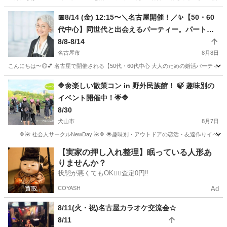
愛知
名古屋市
パーティー
会場
📅8/14 (金) 12:15〜＼名古屋開催！／✨【50・60
代中心】同世代と出会えるパーティー。パートナ
ーと、いつまでも若く元気に🍷
8/8-8/14
名古屋市
8月8日
こんにちは〜😊💕 名古屋で開催される【50代・60代中心 大人のための婚活パーティ
愛知
名古屋市
パーティー
70代
🔷🌼楽しい散策コン in 野外民族館！ 🍃 趣味別の
イベント開催中！🌟🔷
8/30
犬山市
8月7日
🔷🌺 社会人サークルNewDay 🌺🔷 🌟趣味別・アウトドアの恋活・友達作りイ
愛知
犬山市
パーティー
ハイキングコン
【実家の押し入れ整理】眠っている人形あ
りませんか？
状態が悪くてもOK🙆‍♀️査定0円‼️
COYASH
Ad
8/11(火・祝)名古屋カラオケ交流会☆
8/11