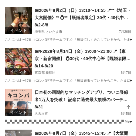
埼玉
さいたま市
パーティー
既婚
📅2026年8月2日（日）13:10〜14:55 📍**《埼玉・
大宮開催》** 💍**【既婚者限定】30代・40代中心**
✨安心の高身長＆高収入男性が集合！
8/2-8/8
イベント
埼玉県 さいたま市
7月26日
こんにちは〜😊🌸 キコンパ運営チームです🎶 「毎日忙しく過ごしているから、たまに
埼玉
さいたま市
パーティー
既婚
📅✨2026年8月14日（金）19:00〜21:00 📍【東
京・新宿開催】 💍30代・40代中心🌟【既婚者限
定】 🌸初参加同士で安心！サポート抜群のキコン
8/14-8/20
イベント
パ初心者飲み会♪
東京都 新宿区
8月7日
こんにちは〜😊🌸 キコンパ運営チームです🎶 「毎日頑張っているからこそ、たまには
東京
新宿区
パーティー
キコンパ
日本初の画期的なマッチングアプリ、ついに登録
者1万人を突破！ 記念に過去最大規模のパーティ
ーを開催決定✨
8/31
イベント
名古屋市
8月5日
▀▄▀▄▀▄▀▄▀▄▀▄▀▄▀▄▀▄▀▄▀▄▀▄▀▄▀▄▀▄▀▄▀▄▀▄▀▄▀▄▀▄▀▄▀▄▀
愛知
名古屋市
パーティー
📅2026年8月7日（金）13:45〜15:45 📍【大阪開