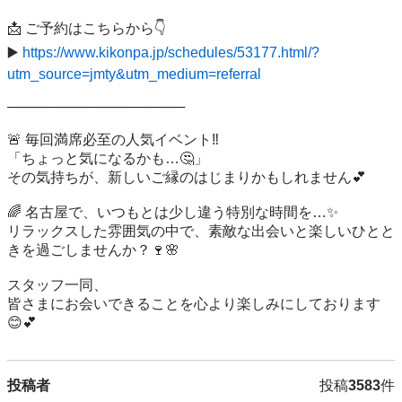
📩 ご予約はこちらから👇

▶️ 
https://www.kikonpa.jp/schedules/53177.html/?
utm_source=jmty&utm_medium=referral
──────────────────

🚨 毎回満席必至の人気イベント‼️

「ちょっと気になるかも…🤔」

その気持ちが、新しいご縁のはじまりかもしれません💕

🌈 名古屋で、いつもとは少し違う特別な時間を…✨

リラックスした雰囲気の中で、素敵な出会いと楽しいひとと
きを過ごしませんか？🍷🌸

スタッフ一同、

皆さまにお会いできることを心より楽しみにしております
😊💕
投稿者
投稿
3583
件