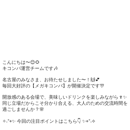
こんにちは〜😊🌻

キコンパ運営チームです🎶

名古屋のみなさま、お待たせしました〜！🙌💕

毎回大好評の【メガキコンパ】が開催決定です🎊

開放感のある会場で、美味しいドリンクを楽しみながら🍷✨

同じ立場だからこそ分かり合える、大人のための交流時間を
過ごしませんか？🌸

✧˖°⌖✨ 今回の注目ポイントはこちら👇 ✨⌖°˖✧
