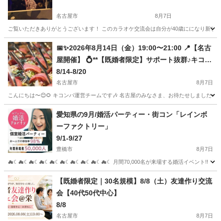
名古屋市
8月7日
ご覧いただきありがとうございます！ このカラオケ交流会は自分が40歳にになり新し
愛知
名古屋市
パーティー
会場
📅✨2026年8月14日（金）19:00〜21:00 📍【名古
屋開催】 💍**【既婚者限定】サポート抜群♪キコン
パ初心者飲み会🌸**
8/14-8/20
名古屋市
8月7日
こんにちは〜😊🌻 キコンパ運営チームです🎶 名古屋のみなさま、お待たせしました〜！
愛知
名古屋市
パーティー
既婚
愛知県の9月/婚活パーティー・街コン「レインボ
ーファクトリー」
9/1-9/27
豊橋市
8月7日
☁☾☁☾☁☾☁☾☁☾☁☾☁☾☁☾☁☾☁☾ 月間70,000名が来場する婚活イベント!!
愛知
豊橋市
パーティー
アイプラザ豊橋
【既婚者限定｜30名規模】8/8（土）友達作り交流
会【40代50代中心】
8/8
名古屋市
8月7日