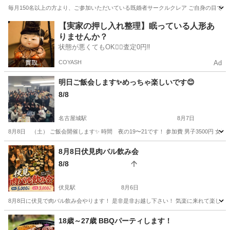
毎月150名以上の方より、ご参加いただいている既婚者サークルクレア ご自身の目でCREAが人気の理
愛知
名古屋市
パーティー
既婚
【実家の押し入れ整理】眠っている人形あ
りませんか？
状態が悪くてもOK🙆‍♀️査定0円‼️
COYASH
Ad
明日ご飯会します✨めっちゃ楽しいです😊
8/8
名古屋城駅
8月7日
8月8日 （土） ご飯会開催します✨ 時間 夜の19〜21です！ 参加費 男子3500円 女子10
愛知
名古屋市
名古屋城駅
パーティー
サークル
8月8日伏見肉バル飲み会
8/8
伏見駅
8月6日
8月8日に伏見で肉バル飲み会やります！ 是非是非お越し下さい！ 気楽に来れて楽しもうと
愛知
名古屋市
伏見駅
パーティー
飲み会
18歳～27歳 BBQパーティします！