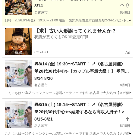
8/14
名古屋市
8月8日
日時 2026.8/14(金) 19:00～21:00 場所 愛知県名古屋市西区名駅2-34-17セン
愛知
名古屋市
パーティー
飲み会
【求】古い人形譲ってくれませんか？
状態が悪くてもOK🙆‍♀️査定0円‼️
COYASH
Ad
💑8/14 (金) 19:30〜START！ 📍《名古屋開催》
💖20代30代中心✨【カップル率最大級！】 🌟同世
代だから話しやすい♪楽しく盛り上がれる恋活Part
8/14-8/20
y💓
名古屋市
8月8日
こんにちは〜😊💕 シャンクレール恋活パーティーです🌸 名古屋で大人気の【メガ個室
愛知
名古屋市
パーティー
💑8/15 (土) 19:15〜START！ 📍《名古屋開催》
💖20代30代中心✨<結婚するなら高収入男子！>ズ
バリ本音で気持ちよく、ぶっちゃけトーク♪🌟💓
8/15-8/21
名古屋市
8月8日
こんにちは〜😊💕 シャンクレール恋活パーティーです🌸 名古屋で大人気の【メガ個室恋