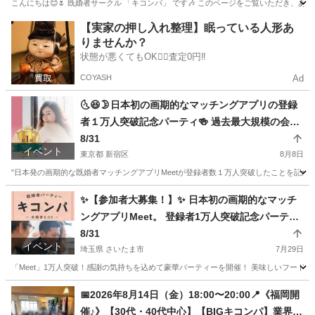
こんにちは😊🌷 既婚者サークル 「キコンパ」 です🎶 このページをご覧いただき、あ
静岡
浜松市
パーティー
既婚
【実家の押し入れ整理】眠っている人形あ
りませんか？
状態が悪くてもOK🙆‍♀️査定0円‼️
COYASH
Ad
🌜😆🌛日本初の画期的なマッチングアプリの登録
者１万人突破記念パーティ🍻 過去最大規模の会場
で開催！
8/31
イベント
東京都 新宿区
8月8日
"日本発の画期的な既婚者マッチングアプリMeetが登録者数１万人突破したことを記念して、 キコン
東京
新宿区
パーティー
会場
✨【参加者大募集！】✨ 日本初の画期的なマッチ
ングアプリMeet。 登録者1万人突破記念パーティ
ーで出会いのチャンスも過去最大へ！！
8/31
イベント
埼玉県 さいたま市
7月29日
「Meet」1万人突破！感謝の気持ちを込めて豪華パーティーを開催！ 美味しいフード、
埼玉
さいたま市
パーティー
📅2026年8月14日（金）18:00〜20:00📍《福岡開
催♪》【30代・40代中心】【BIGキコンパ】業界最