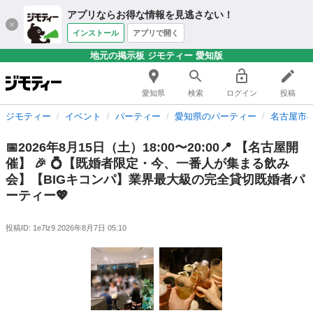
アプリならお得な情報を見逃さない！
インストール
アプリで開く
地元の掲示板 ジモティー 愛知版
愛知県
検索
ログイン
投稿
ジモティー
イベント
パーティー
愛知県のパーティー
名古屋市
📅2026年8月15日（土）18:00〜20:00📍 【名古屋開
催】 🎉 💍【既婚者限定・今、一番人が集まる飲み
会】【BIGキコンパ】業界最大級の完全貸切既婚者パ
ーティー💖
投稿ID: 1e7lz9
2026年8月7日 05:10