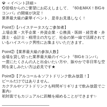
💎 ＜イベント詳細＞

💞皆様からのご要望にお応えしまして、『60名MAX！BIGキ
コンパ』の開催が決定！

業界最大級の豪華イベント、是非お見逃しなく！

Point①【ハイステータスなご参加者】

上場企業・大手企業・外資企業・公務員・医師・経営者・弁
護士・会計士・税理士の方など、社会の第一線で活躍されて
いるハイスペック男性にお集まりいただきます。

Point②【業界最大級の参加人数】

会場を貸し切った業界最大級のイベント『BIGキコンパ』

一度にたくさんの人と出会いたい方や、賑やかで非日常な空
間を楽しみたい方は必見です★

Point③【アルコール＆ソフトドリンク飲み放題！】

ビールだけではありません。

カクテルやソフトドリンクも時間ギリギリまで飲み放題でご
案内♪

初対面でもカジュアルに距離を縮めることができます✨

──────────────────
