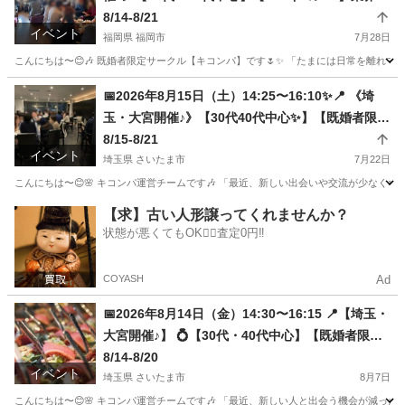
大級の完全貸切既婚者パーティー💍✨
8/14-8/21
イベント
福岡県 福岡市
7月28日
こんにちは〜😊🎶 既婚者限定サークル【キコンパ】です🌷✨ 「たまには日常を離れて
福岡
福岡市
パーティー
既婚
📅2026年8月15日（土）14:25〜16:10✨📍 《埼
玉・大宮開催♪》【30代40代中心✨】【既婚者限
定】【30・40代中心】安心の高身長＆高収入男性
8/15-8/21
イベント
が集合💍
埼玉県 さいたま市
7月22日
こんにちは〜😊🌸 キコンパ運営チームです🎶 「最近、新しい出会いや交流が少なくな
埼玉
さいたま市
セミナー
【求】古い人形譲ってくれませんか？
状態が悪くてもOK🙆‍♀️査定0円‼️
COYASH
Ad
📅2026年8月14日（金）14:30〜16:15 📍【埼玉・
大宮開催♪】 💍【30代・40代中心】【既婚者限
定】 🌸素敵な出会いと楽しい時間を♪既婚者交流
8/14-8/20
イベント
パーティー🌸
埼玉県 さいたま市
8月7日
こんにちは〜😊🌸 キコンパ運営チームです🎶 「最近、新しい人と出会う機会が減った