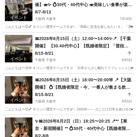
催】🍣✨ 💍30代・40代中心 🍣美味しい食事が楽し
める《ビュッフェPARTY》～寿司ver.～
8/7-8/13
イベント
大阪府 大阪市
7月18日
こんにちは〜😊💕 キコンパ運営チームです🌿✨ 「気軽に交流を楽しみたい🍷」 「
大阪
大阪市
パーティー
40代
📅2026年8月15日（土）12:00〜14:00✨📍 【千葉
開催】 【30.40代中心】【既婚者限定】「普段若
く見られる」×「初参加」の最強タッグ企画💍🎉
8/15-8/21
イベント
千葉県 千葉市
8月5日
こんにちは〜😊🌸 キコンパ運営チームです🎶 「日常から少し離れてリフレッシュしたい
千葉
千葉市
パーティー
📅2026年8月15日（土）18:00〜20:00🌸 📍【大阪
開催】 💍【既婚者限定・今、一番人が集まる飲み
会】🌟【既婚者限定】お一人様大歓迎！初参加率
8/15-8/21
イベント
平均70％超え企画で安心✨
大阪府 大阪市
8月5日
こんにちは〜😊💕 キコンパ運営チームです🌿✨ 2026年―― 少しだけ日常を抜け出
大阪
大阪市
パーティー
40代
✨📅2026年8月2日（日）18:25〜20:25 📍**【東
京・新宿開催】** 💍30代・40代中心【既婚者限
定】 🌟聞き上手な高ステータス男性が集合！
8/2-8/8