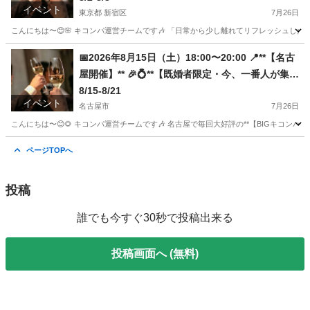
イベント
東京都 新宿区
7月26日
こんにちは〜😊🌸 キコンパ運営チームです🎶 「日常から少し離れてリフレッシュした
東京
新宿区
パーティー
既婚
📅2026年8月15日（土）18:00〜20:00 📍**【名古
屋開催】** 🎉💍**【既婚者限定・今、一番人が集ま
る飲み会】** 30代・40代中心｜BIGキコンパ✨業
8/15-8/21
イベント
界最大級の完全貸切パーティー
名古屋市
7月26日
こんにちは〜😊🌻 キコンパ運営チームです🎶 名古屋で毎回大好評の**【BIGキコンパ
愛知
名古屋市
パーティー
キコンパ
ページTOPへ
投稿
誰でも今すぐ30秒で投稿出来る
投稿画面へ (無料)