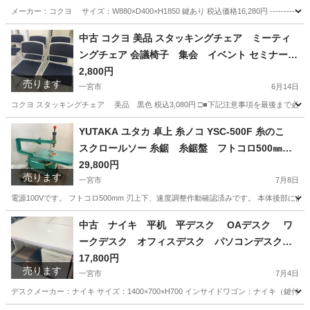
メーカー：コクヨ サイズ：W880×D400×H1850 鍵あり 税込価格16,280円 ---------------
愛知
一宮市
オフィス用家具
中古 コクヨ 美品 スタッキングチェア ミーティ
ングチェア 会議椅子 集会 イベント セミナー
愛知県 一宮市 名古屋 稲沢 江南 岩倉 岐阜 羽島 各
2,800円
売ります
務ヶ原 三重 愛知 グッドプライス一宮
一宮市
6月14日
コクヨ スタッキングチェア 美品 黒色 税込3,080円 □■下記注意事項を最後まで必
愛知
一宮市
オフィス用家具
スタッキングチェア
YUTAKA ユタカ 卓上 糸ノコ YSC-500F 糸のこ
スクロールソー 糸鋸 糸鋸盤 フトコロ500㎜
愛知県 一宮市 名古屋 稲沢 江南 岩倉 岐阜 羽島 各
29,800円
売ります
務ヶ原 三重 愛知 グッドプライス一宮
一宮市
7月8日
電源100Vです。 フトコロ500mm 刃上下、速度調整作動確認済みです。 本体後部
愛知
一宮市
その他
中古 ナイキ 平机 平デスク OAデスク ワ
ークデスク オフィスデスク パソコンデスク
事務机 インサイドワゴン サイドワゴン サイ
17,800円
売ります
ドキャビネット 3段キャビネット ホワイト セ
一宮市
7月4日
ット品 1400×700×H700 愛知 一宮市 江南
デスクメーカー：ナイキ サイズ：1400×700×H700 インサイドワゴン：ナイキ（鍵付） 税込価格19,580円 --
市 稲沢市 名古屋 岐阜 各務ヶ原 岐南町