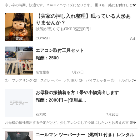
寒い今の時期、快適です。２ｍ✕２ｍサイズになります。 重りも一緒にお付けします。 １
愛知
名古屋市
志賀本通駅
貸したい
テント
【実家の押し入れ整理】眠っている人形あ
りませんか？
状態が悪くてもOK🙆‍♀️査定0円‼️
COYASH
Ad
エアコン取付工具セット
報酬：2500
名古屋市
7月27日
① フレアリング ② スクレーパー バリ取り ③ パイプカッター ④ トルクレン
愛知
名古屋市
貸したい
工具
お母様の振袖着る方！帯や小物貸出します
報酬：2000円～(使用品...
石刀駅
7月26日
お母様の振袖着用する予定だけど、少しアレンジして今風にしたいとお考えの方 帯や小物を
愛知
一宮市
石刀駅
貸したい
コールマン ツーバーナー（燃料1L付き）レンタル