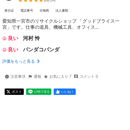
5.0
(
154
)
身分証
電話番号
古物商
法人書類
愛知県一宮市のリサイクルショップ 「グッドプライス一
宮」です。仕事の道具、機械工具、オフィス...
良い
河村 怜
良い
パンダコパンダ
評価をもっと見る
注意事項
通報
お気に入り 7
コメント 0
ポスト
いいね！
LINEで送る