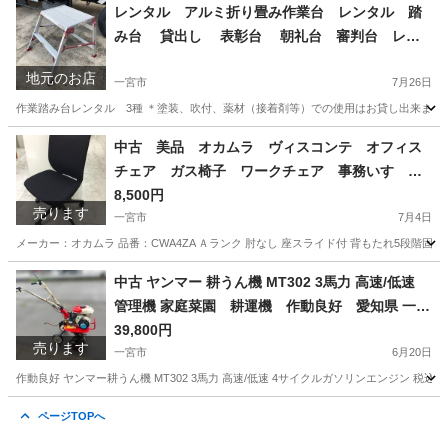
愛知
一宮市
オフィス用家具
デスク
レンタル アルミ折り畳み作業台 レンタル 踏
羽島 三重 グッドプライス一宮
み台 貸出し 表彰台 朝礼台 審判台 レン
タル 2段 天場寸法:600X400 高さ500/600/750
地元のお店
3種 愛知 岐阜 一宮市 グッドプライス一宮
一宮市
7月26日
作業踏み台レンタル 3種 ＊塗装、吹付、薬材（接着剤等）での使用はお貸し出来ません。 高さ：
愛知
一宮市
その他
中古 美品 オカムラ ヴィスコンテ オフィス
チェア ガス椅子 ワークチェア 事務いす デ
スクチェア 高機能チェア OAチェア 肘なし
8,500円
売ります
座スライド付 背もたれ5段階固定 愛知 一宮
一宮市
7月4日
市 江南市 稲沢市 岩倉市 名古屋 岐阜 各
メーカー：オカムラ 品番：CWA4ZA Ａランク 肘なし 座スライド付 背もたれ5段階固定 税込価格9,350円 --
務ヶ原 羽島 三重 グッドプライス一宮
愛知
一宮市
オフィス用家具
オカムラ
中古 ヤンマー 耕うん機 MT302 3馬力 高速/低速
管理機 家庭菜園 耕運機 作動良好 愛知県 一宮
市 名古屋 稲沢 江南 岩倉 岐阜 羽島 各務ヶ原 三重
39,800円
売ります
愛知 グッドプライス一宮
一宮市
6月20日
作動良好 ヤンマー耕うん機 MT302 3馬力 高速/低速 4サイクルガソリンエンジン 税込4
愛知
一宮市
その他
耕うん機
ページTOPへ