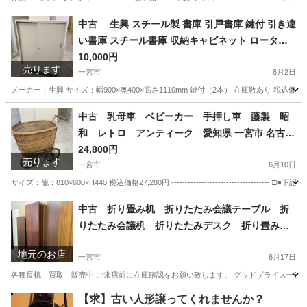
愛知
一宮市
その他
中古 生興 スチール製 書庫 引戸書庫 鍵付 引き違
い書庫 スチール書庫 収納キャビネット ロータイ
プ 3段 ローキャビネット 幅900×奥400×高さ1
10,000円
売ります
110mm 愛知 一宮市 江南市 稲沢市 岩倉
一宮市
8月2日
市 名古屋 岐阜 各務ヶ原 羽島 三重 グッ
メーカー：生興 サイズ：幅900×奥400×高さ1110mm 鍵付（2本） 在庫数あり 税込価格11,000円 ----
ドプライス一宮
愛知
一宮市
オフィス用家具
書庫
中古 乳母車 ベビーカー 手押し車 藤製 昭
和 レトロ アンティーク 愛知県 一宮市 名古屋
稲沢 江南 岩倉 岐阜 羽島 各務ヶ原 三重 愛知 グッ
24,800円
売ります
ドプライス一宮
一宮市
6月10日
サイズ：籠：810×600×H440 税込価格27,280円 -----------------------------
愛知
一宮市
その他
乳母車
中古 折り畳み机 折りたたみ会議テーブル 折
りたたみ会議机 折りたたみデスク 折り畳み会
議机 長机 買取 販売 愛知 一宮市 江南
地元のお店
市 稲沢市 名古屋 岐阜 各務ヶ原 岐南町
一宮市
6月17日
羽島 三重 グッドプライス一宮
各種長机 買取 販売中 ご来店前に在庫確認をお願い致します。 グッドプライス一宮店／
愛知
一宮市
リサイクルショップ
買取
【求】古い人形譲ってくれませんか？