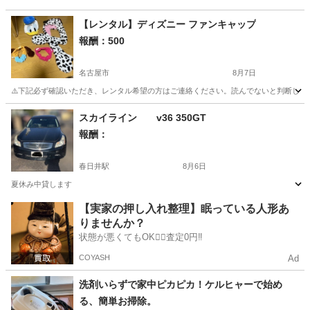
【レンタル】ディズニー ファンキャップ
報酬：500
名古屋市
8月7日
⚠️下記必ず確認いただき、レンタル希望の方はご連絡ください。読んでないと判断した場合、
愛知
名古屋市
貸したい
トイストーリー
スカイライン v36 350GT
報酬：
春日井駅
8月6日
夏休み中貸します
愛知
春日井市
春日井駅
貸したい
【実家の押し入れ整理】眠っている人形あ
りませんか？
状態が悪くてもOK🙆‍♀️査定0円‼️
COYASH
Ad
洗剤いらずで家中ピカピカ！ケルヒャーで始め
る、簡単お掃除。