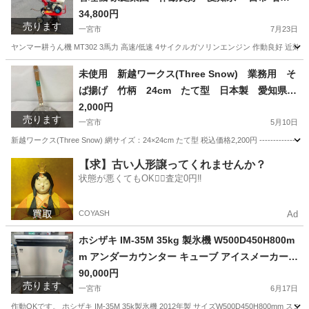
屋 稲沢 江南 岩倉 岐阜 羽島 各務ヶ原 三重 愛知 グ
34,800円
売ります
ッドプライス一宮
一宮市
7月23日
ヤンマー耕うん機 MT302 3馬力 高速/低速 4サイクルガソリンエンジン 作動良好 近郊
愛知
一宮市
その他
耕うん機
未使用 新越ワークス(Three Snow) 業務用 そ
ば揚げ 竹柄 24cm たて型 日本製 愛知県
一宮市 名古屋 稲沢 江南 岩倉 岐阜 羽島 各務ヶ原
2,000円
売ります
三重 愛知 グッドプライス一宮
一宮市
5月10日
新越ワークス(Three Snow) 網サイズ：24×24cm たて型 税込価格2,200円 ---------------
愛知
一宮市
調理器具
ワークス
【求】古い人形譲ってくれませんか？
状態が悪くてもOK🙆‍♀️査定0円‼️
COYASH
Ad
ホシザキ IM-35M 35kg 製氷機 W500D450H800m
m アンダーカウンター キューブ アイスメーカー
愛知県 一宮市 名古屋 稲沢 江南 岩倉 岐阜 羽島 各
90,000円
売ります
務ヶ原 三重 愛知 グッドプライス一宮
一宮市
6月17日
作動OKです。 ホシザキ IM-35M 35k製氷機 2012年製 サイズW500D450H80