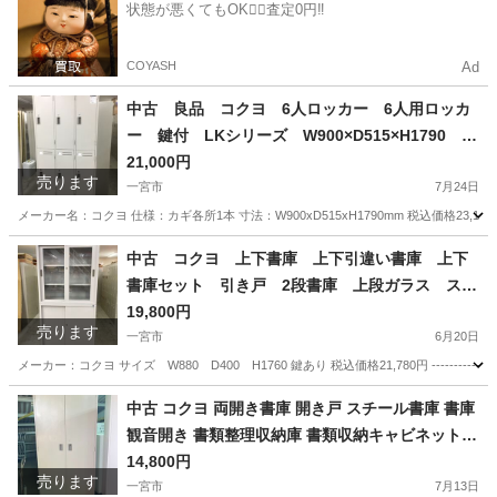
状態が悪くてもOK🙆‍♀️査定0円‼️
COYASH
Ad
中古 良品 コクヨ 6人ロッカー 6人用ロッカ
ー 鍵付 LKシリーズ W900×D515×H1790 愛
知県 一宮市 名古屋市 稲沢市 江南市 岩倉市 岐阜
21,000円
売ります
羽島市 各務ヶ原市 岐阜市 三重県 愛知 グッドプラ
一宮市
7月24日
イス一宮
メーカー名：コクヨ 仕様：カギ各所1本 寸法：W900xD515xH1790mm 税込価格23,100円 -----
愛知
一宮市
オフィス用家具
コクヨ
中古 コクヨ 上下書庫 上下引違い書庫 上下
書庫セット 引き戸 2段書庫 上段ガラス スチ
ールキャビネット 書類棚 鍵付 愛知県 一宮市
19,800円
売ります
名古屋 稲沢 江南 岩倉 岐阜 羽島 各務ヶ原 三重 愛
一宮市
6月20日
知 グッドプライス一宮
メーカー：コクヨ サイズ W880 D400 H1760 鍵あり 税込価格21,780円 ---------------
愛知
一宮市
オフィス用家具
中古 コクヨ 両開き書庫 開き戸 スチール書庫 書庫
観音開き 書類整理収納庫 書類収納キャビネット 5
段 鍵付 W880×D400×H1850 KOKUYO 愛知 岐
14,800円
売ります
阜 三重 一宮市 グッドプライス一宮
一宮市
7月13日