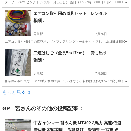
タープ 2×2m ピンク レンタル（貸し出し） 当日（7〜22時）800円 1泊2日 1,000円
愛知
名古屋市
庄内通駅
貸したい
ペグ
エアコン取引用の道具セット レンタル
報酬：
男川駅
7月26日
エアコン取り付け用の真空ポンプとフレアリングツールセットです。 1泊2日は3000円
愛知
岡崎市
男川駅
貸したい
二連はしご（全長5m17cm） 貸し出す
報酬：
男川駅
7月26日
作業用の脚立です。 庭の手入れ用で持っていますが、普段は使わないので貸し出しいたし
愛知
岡崎市
男川駅
貸したい
もっと見る
GP一宮
さんのその他の投稿記事：
中古 ヤンマー 耕うん機 MT302 3馬力 高速/低速
管理機 家庭菜園 作動良好 愛知県 一宮市 名古