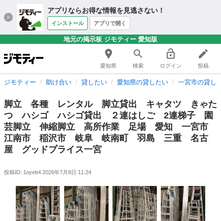
アプリならお得な情報を見逃さない！
インストール
アプリで開く
地元の掲示板 ジモティー 愛知版
愛知県
検索
ログイン
投稿
ジモティー
助け合い
貸したい
愛知県の貸したい
一宮市の貸し
脚立 各種 レンタル 脚立貸出 キャタツ きゃた
つ ハシゴ ハシゴ貸出 ２連はしご 2連梯子 園
芸脚立 伸縮脚立 高所作業 足場 愛知 一宮市
江南市 稲沢市 岐阜 岐南町 羽島 三重 名古
屋 グッドプライス一宮
投稿ID: 1oyeb4
2026年7月8日 11:24