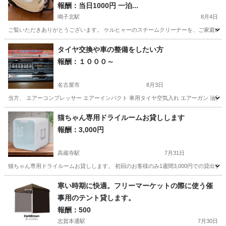
報酬：当日1000円 一泊...
鳴子北駅
8月4日
ご覧いただきありがとうございます。 ケルヒャーのスチームクリーナーを、ご家庭のお
愛知
名古屋市
鳴子北駅
貸したい
スチームクリーナー
タイヤ交換や車の整備をしたい方
報酬：１０００～
名古屋市
8月3日
当方、 エアーコンプレッサー エアーインパクト 車用タイヤ空気入れ エアーガン 油圧ジ
愛知
名古屋市
貸したい
タイヤ交換
猫ちゃん専用ドライルームお貸しします
報酬：3,000円
高蔵寺駅
7月31日
猫ちゃん専用ドライルームお貸しします。 初回のお客様のみ1週間3,000円での貸出をしま
愛知
春日井市
高蔵寺駅
貸したい
寒い時期に快適。フリーマーケットの際に使う催
事用のテント貸します。
報酬：500
志賀本通駅
7月30日