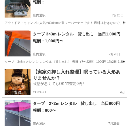
報酬：
庄内通駅
7月26日
​アウトドア・キャンプに人気のColeman製ツーバーナーです！ 燃料1L付きなので、
愛知
名古屋市
庄内通駅
貸したい
タープ 3×3m レンタル 貸し出し 当日1,000円
報酬：1,000円〜
庄内通駅
7月26日
タープ 3×3m オレンジ レンタル（貸し出し） 当日（7〜22時）1000円 1泊2日 1,30
愛知
名古屋市
庄内通駅
貸したい
ペグ
【実家の押し入れ整理】眠っている人形あ
りませんか？
状態が悪くてもOK🙆‍♀️査定0円‼️
COYASH
Ad
タープ 2×2m レンタル 貸し出し 当日800円
報酬：800〜
庄内通駅
7月26日