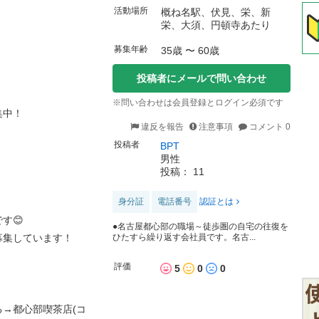
活動場所
概ね名駅、伏見、栄、新
栄、大須、円頓寺あたり
募集年齢
35歳 〜 60歳
投稿者にメールで問い合わせ
※問い合わせは会員登録とログイン必須です
集中！
違反を報告
注意事項
コメント 0
投稿者
BPT
男性
投稿： 11
身分証
電話番号
認証とは
す😊
●名古屋都心部の職場～徒歩圏の自宅の往復を
ひたすら繰り返す会社員です。名古...
募集しています！
評価
5
0
0
→都心部喫茶店(コ