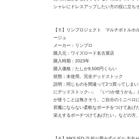
シャレにドレスアップしたい方の役に立ち
【５】リンプロジェクト マルチボトルホル
ージュ
メーカー：リンプロ
購入元：ワイズロード名古屋店
購入時期：2023年
購入価格：たしか9,500円くらい
状態：未使用。完全デッドストック
説明：同じものを間違って2つ買ってしまい
にデッドストック- -; 「いつか使うかも
が使うことは無さそう。ご自分のミニベロ
邪魔にならない柔軟なポーチをつけてあげ
栄えするポーチつけてあげたい」などの方
【６】MKS [FD-7] 折り畳み式ペダル 左