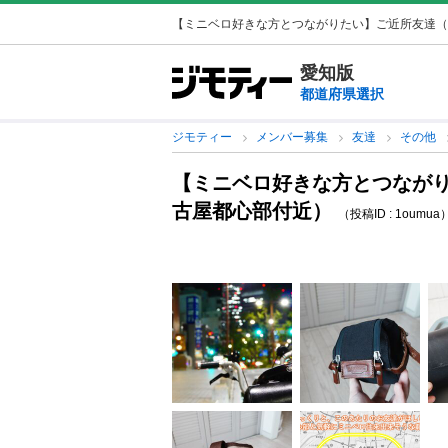
【ミニベロ好きな方とつながりたい】ご近所友達（
愛知版
都道府県選択
ジモティー
メンバー募集
友達
その他
【ミニベロ好きな方とつなが
古屋都心部付近）
（投稿ID : 1oumua