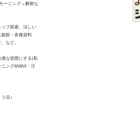
t他)でモーニング→解散な
ョップ探索、涼しい
水族館・各種資料
せ、など。
適な状態にする(私
ニング&WAX・注
う😊♪