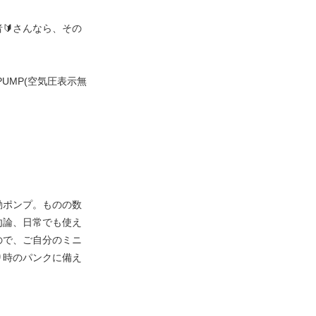
🔰さんなら、その
UMP(空気圧表示無
動ポンプ。ものの数
勿論、日常でも使え
ので、ご自分のミニ
り時のパンクに備え