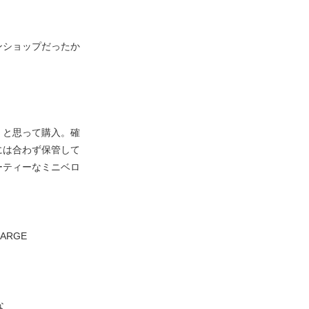
ンショップだったか
」と思って購入。確
には合わず保管して
ーティーなミニベロ
LARGE
な