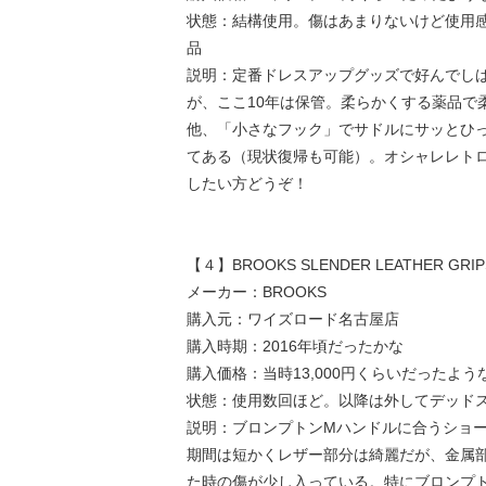
状態：結構使用。傷はあまりないけど使用
品
説明：定番ドレスアップグッズで好んでし
が、ここ10年は保管。柔らかくする薬品で
他、「小さなフック」でサドルにサッとひ
てある（現状復帰も可能）。オシャレレト
したい方どうぞ！
【４】BROOKS SLENDER LEATHER GRIP
メーカー：BROOKS
購入元：ワイズロード名古屋店
購入時期：2016年頃だったかな
購入価格：当時13,000円くらいだったよう
状態：使用数回ほど。以降は外してデッド
説明：ブロンプトンMハンドルに合うショ
期間は短かくレザー部分は綺麗だが、金属
た時の傷が少し入っている。特にブロンプ