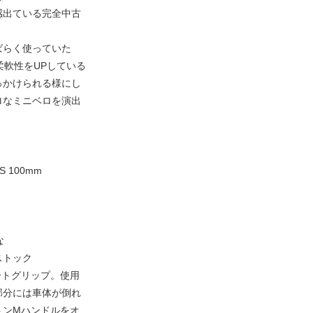
感出ている完全中古
ばらく使っていた
柔軟性をUPしている
っかけられる様にし
ロなミニベロを演出
S 100mm
な
ストック
ートグリップ。使用
部分には車体が倒れ
トンMハンドルをオ