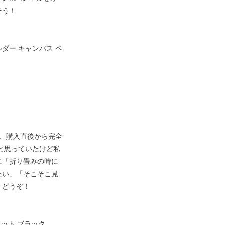
そう！
ダー キャンバス ベ
、購入直後から完全
」と思っていたけど私
に「折り畳みの時に
たい」「そこそこ見
、どうぞ！
右セット ブラック