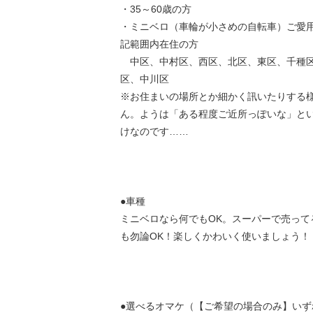
・35～60歳の方
・ミニベロ（車輪が小さめの自転車）ご愛
記範囲内在住の方
中区、中村区、西区、北区、東区、千種
区、中川区
※お住まいの場所とか細かく訊いたりする
ん。ようは「ある程度ご近所っぽいな」と
けなのです……
●車種
ミニベロなら何でもOK。スーパーで売って
も勿論OK！楽しくかわいく使いましょう！
●選べるオマケ（【ご希望の場合のみ】いず