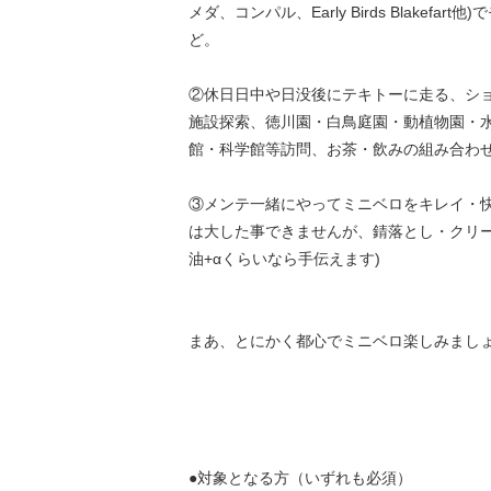
メダ、コンパル、Early Birds Blakefar
ど。
②休日日中や日没後にテキトーに走る、シ
施設探索、徳川園・白鳥庭園・動植物園・
館・科学館等訪問、お茶・飲みの組み合わ
③メンテ一緒にやってミニベロをキレイ・快
は大した事できませんが、錆落とし・クリー
油+αくらいなら手伝えます)
まあ、とにかく都心でミニベロ楽しみましょ
●対象となる方（いずれも必須）