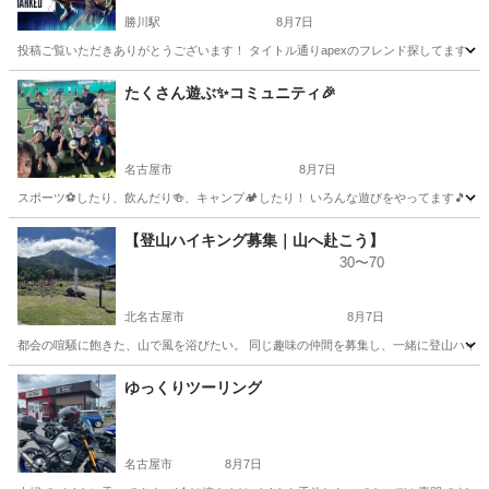
勝川駅
8月7日
投稿ご覧いただきありがとうございます！ タイトル通りapexのフレンド探してます！🎮 
愛知
春日井市
勝川駅
ゲーム/アプリ
たくさん遊ぶ✨コミュニティ🎉
名古屋市
8月7日
スポーツ⚽️したり、飲んだり🍻、キャンプ🏕️したり！ いろんな遊びをやってます🎵 
愛知
名古屋市
友達
コミュニティ
【登山ハイキング募集｜山へ赴こう】
30〜70
北名古屋市
8月7日
都会の喧騒に飽きた、山で風を浴びたい。 同じ趣味の仲間を募集し、一緒に登山ハイキ
愛知
北名古屋市
その他
ゆっくりツーリング
名古屋市
8月7日