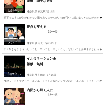
報酬：誠実な態度
助け合い
神奈川県 横浜駅
7月18日
親不孝は本人が気が付かない限り直りませんが、気が付いて親のありがたみがわかったと
神奈川
横浜市
横浜駅
教えたい
視点を変える
18〜45
メンバー
神奈川県 南太田駅
7月31日
日々生きながらうれしいこと、辛いこと、楽しいこと、悲しいことありますよね それは
神奈川
横浜市
南太田駅
その他
映像
イルミネーション🎄
報酬：無料
助け合い
神奈川県 川崎市
5月16日
今はシーズンでどこもイルミネーションがきれいですよね✨ イルミネーションってなんでこ
神奈川
川崎市
手伝いたい/助けたい
イルミネーション
内面から輝く人に
18〜45