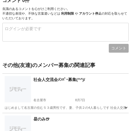
コメント 0件
良識のあるコメントを心がけご利用ください。
不適切な表現や、不快な言葉遣いなどは
利用制限
や
アカウント停止
の対応を取らせて
いただいております。
コメント
その他(友達)のメンバー募集の関連記事
社会人交流会ﾒﾝﾊﾞｰ募集(^^)/
名古屋市
8月7日
はじめまして名古屋の住む５３歳男性です、妻、子供２の4人暮らしです 社会人交流会ﾒﾝﾊ
愛知
名古屋市
その他
社会人
昼のみ🍺