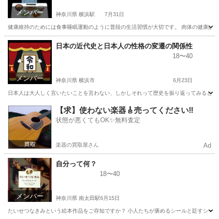
メンバー
神奈川県 横浜駅
7月31日
健康維持のためには食事睡眠運動のように普段の生活習慣が大切です。 肉体の健康はそ
神奈川
横浜市
横浜駅
その他
精神
日本の近代史と日本人の性格の変遷の関係性
18〜40
メンバー
神奈川県 横浜市
6月23日
日本人は大人しく言いたいことを言わない、しかしそれって歴史を振り返ってみるとそう
神奈川
横浜市
その他
日本人
【求】使わない楽器🎸売ってください‼️
状態が悪くてもOK✨無料査定
楽器の買取屋さん
Ad
自分って何？
18〜40
メンバー
神奈川県 南太田駅
6月15日
たいせつなきみという絵本作品をご存知ですか？ 小人たちが褒めるシールと貶すシール