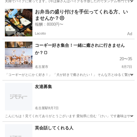
夫婦でバイクに乗ってます。(今は嫁さんはバイクを手放したのでタンデム専門です) 数
愛知
名古屋市
ツーリング
夫婦
お弁当の盛り付けを手伝ってくれる方、い
ませんか？😣
報酬：8000円〜
Lacotto
Ad
コーギー好き集合！一緒に癒されに行きません
か？🍞
20〜35
名古屋市
8月7日
「コーギーがとにかく好き！」 「犬が好きで癒されたい！」 そんな方とゆるく繋がれた
愛知
名古屋市
友達
インスタ
友達募集
名古屋駅
8月7日
こんにちは！見てくれてありがとうございます 愛知県に住む「けい」です趣味はサバゲー
愛知
名古屋市
名古屋駅
友達
英会話してくれる人