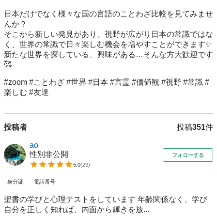
日本だけでなく様々な国の言語のことわざ比較を見てみませ
んか？

そこから新しい発見があり、視野が広がり日本の常識ではな
く、世界の常識で日々楽しむ機会を増やすことができます✨

新たな世界を探している、興味がある…そんな方大歓迎です
🥰

#zoom #ことわざ #世界 #日本 #言霊 #価値観 #視野 #常識 #
楽しむ #友達
投稿者
投稿
351
件
ao
性別非公開
フォローする
5.0
(
23
)
身分証
電話番号
聖書の学びと心理テストをしています 年齢関係なく、学び
自分を正しく知れば、内面から輝きを放...