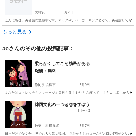
栄町駅
8月7日
こんにちは、英会話の勉強中です。マックや、バーガーキングとかで、英会話してくれま
愛知
名古屋市
栄町駅
その他
もっと見る
ao
さんのその他の投稿記事：
柔らかくしてこそ効果がある
報酬：無料
助け合い
静岡県 浜松市
6月9日
あなたはストレッチやマッサージを毎日やりますか？ さぼってしまう人も多いかもしれま
静岡
浜松市
教えたい
神奈川
教えたい
場所
韓国文化の一つ성경を学ぼう
18〜40
メンバー
神奈川県 横浜駅
7月7日
日本だけでなく全世界でも大人気な韓国。 以外かもしれませんが人口の3割がクリスチャン