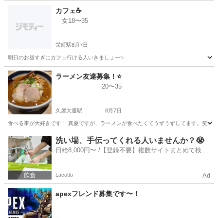
愛知
知立市
知立駅
友達
友だち
カフェ☕️
女18〜35
栄町駅
8月7日
明日のお昼すぎにカフェ行ける人いきましょー✨
愛知
名古屋市
栄町駅
その他
ラーメン友達募集！⭐️
20〜35
久屋大通駅
8月7日
食べる事が大好きです！ 真夏ですが、ラーメンが食べたくてうずうずしてます。笑 せ
愛知
名古屋市
久屋大通駅
その他
洗い場、手伝ってくれる人いませんか？😭
日給8,000円〜 /【登録不要】複数サイトまとめて検索
✨
Lacotto
Ad
apexフレンド募集です〜！