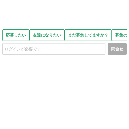
応募したい
友達になりたい
まだ募集してますか？
募集の
問合せ
初めての方へ
利用規約
プライバシーポリシー
プライバシー・ステートメント
健全化に資する運用方針
お問い合わせ
運営会社
サイトマップ
ご利用ガイド
フリーワードで探す
PC版で表示
都道府県選択