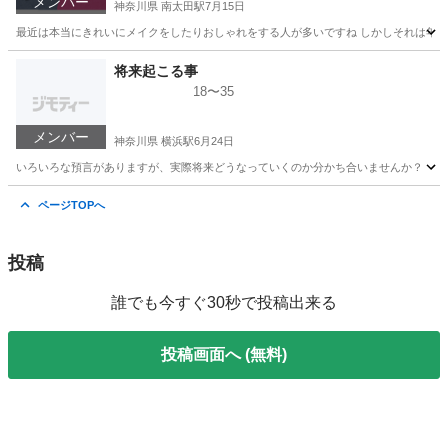
メンバー
神奈川県 南太田駅
7月15日
最近は本当にきれいにメイクをしたりおしゃれをする人が多いですね しかしそれは年齢
神奈川
横浜市
南太田駅
その他
見た目
将来起こる事
18〜35
メンバー
神奈川県 横浜駅
6月24日
いろいろな預言がありますが、実際将来どうなっていくのか分かち合いませんか？
神奈川
横浜市
横浜駅
その他
ページTOPへ
投稿
誰でも今すぐ30秒で投稿出来る
投稿画面へ (無料)