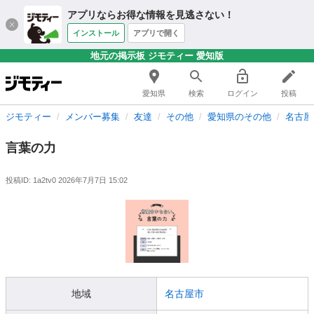
アプリならお得な情報を見逃さない！
インストール
アプリで開く
地元の掲示板 ジモティー 愛知版
愛知県
検索
ログイン
投稿
ジモティー
メンバー募集
友達
その他
愛知県のその他
名古屋
言葉の力
投稿ID: 1a2tv0
2026年7月7日 15:02
地域
名古屋市