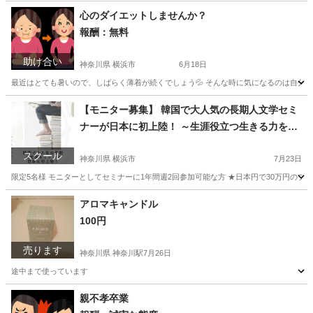
神奈川
横浜市
南太田駅
その他
精神
心のダイエットしませんか？
報酬：無料
助け合い
神奈川県 横浜市
6月18日
最近はとても暑いので、しばらく薄着が続くでしょう💦 そんな時に気になるのは自分の体
神奈川
横浜市
手伝いたい/助けたい
宗教
【モニター募集】 韓国で大人気の長期人文学セミ
ナーが日本に初上陸！ ～生涯役立つ生きる力を1
年で伝授～
スクール
神奈川県 横浜市
7月23日
限定5名様 モニターとしてセミナーに1年間週2回参加可能な方 ★日本円で30万円のプ
神奈川
横浜市
心理学
モニター募集
アロマキャンドル
100円
売ります
神奈川県 神奈川駅
7月26日
途中まで使っています
神奈川
横浜市
神奈川駅
アロマ
アロマキャンドル
親不孝卒業