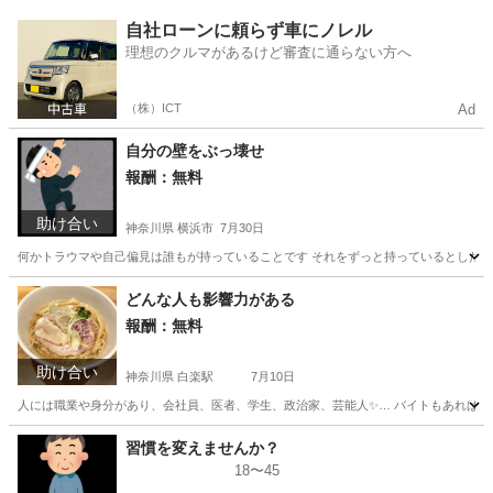
神奈川
横浜市
横浜駅
その他
神奈川
その他
自社ローンに頼らず車にノレル
理想のクルマがあるけど審査に通らない方へ
カルチャー
（株）ICT
Ad
自分の壁をぶっ壊せ
報酬：無料
助け合い
神奈川県 横浜市
7月30日
何かトラウマや自己偏見は誰もが持っていることです それをずっと持っているとしたらあ
神奈川
横浜市
手伝いたい/助けたい
神奈川
どんな人も影響力がある
報酬：無料
手伝いたい/助けたい
助け合い
神奈川県 白楽駅
7月10日
人には職業や身分があり、会社員、医者、学生、政治家、芸能人✨… バイトもあれば、
神奈川
横浜市
白楽駅
手伝いたい/助けたい
静岡
習慣を変えませんか？
18〜45
手伝いたい/助けたい
お金