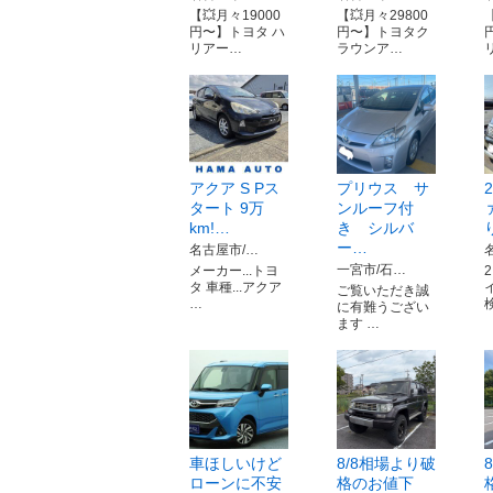
【💥月々19000
【💥月々29800
円〜】トヨタ ハ
円〜】トヨタク
リアー…
ラウンア…
アクア S Pス
プリウス サ
タート 9万
ンルーフ付
km!…
き シルバ
ー…
名古屋市/…
一宮市/石…
メーカー...トヨ
タ 車種...アクア
ご覧いただき誠
…
に有難うござい
ます …
車ほしいけど
8/8相場より破
ローンに不安
格のお値下