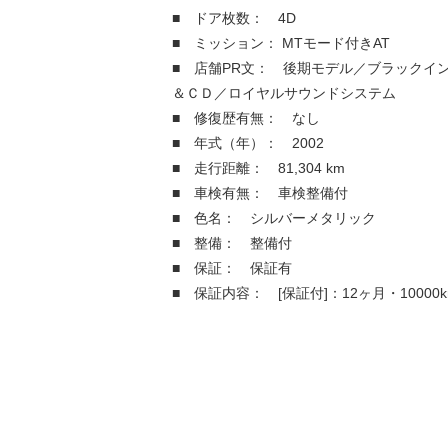
■ ドア枚数： 4D
■ ミッション： MTモード付きAT
■ 店舗PR文： 後期モデル／ブラックイ
＆ＣＤ／ロイヤルサウンドシステム
■ 修復歴有無： なし
■ 年式（年）： 2002
■ 走行距離： 81,304 km
■ 車検有無： 車検整備付
■ 色名： シルバーメタリック
■ 整備： 整備付
■ 保証： 保証有
■ 保証内容： [保証付]：12ヶ月・10000k