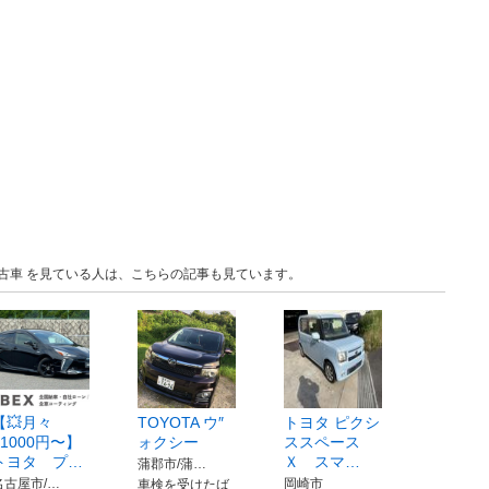
 中古車 を見ている人は、こちらの記事も見ています。
【💥月々
TOYOTA ウ″
トヨタ ピクシ
21000円〜】
ォクシー
ススペース
トヨタ プ…
Ｘ スマ…
蒲郡市/蒲…
名古屋市/…
岡崎市
車検を受けたば