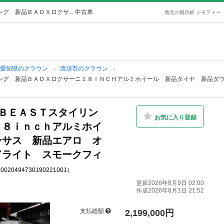
グ 新品ＢＡＤＸロクサ... 中古車
地元の掲示板 ジモティー
愛知県のクラウン
清須市のクラウン
リング 新品ＢＡＤＸロクサーニ１８ＩＮＣＨアルミホイール 新品タイヤ 新品ダ
 ＢＥＡＳＴスタイリン
お気に入り登録
１８ｉｎｃｈアルミホイ
ンサス 新品エアロ オ
ドライト スモークフィ
00020494730190221001）
更新2026年8月9日 02:00
作成2026年8月1日 21:52
支払総額
2,199,000円