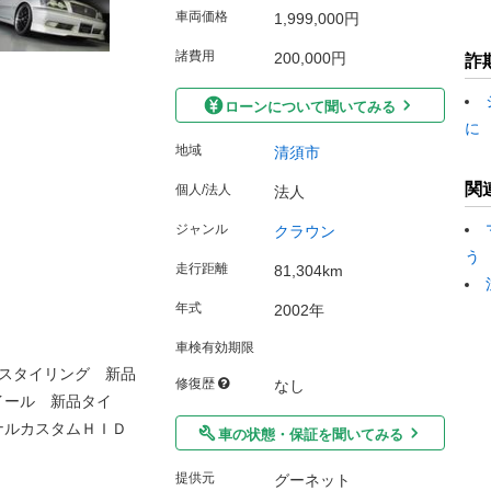
車両価格
1,999,000円
諸費用
200,000円
詐
ローンについて聞いてみる
に
地域
清須市
関
個人/法人
法人
ジャンル
クラウン
う
走行距離
81,304km
年式
2002年
車検有効期限
スタイリング 新品
修復歴
なし
イール 新品タイ
ナルカスタムＨＩＤ
車の状態・保証を聞いてみる
提供元
グーネット