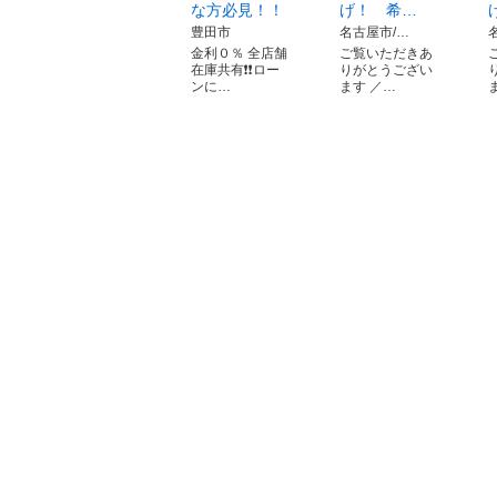
な方必見！！
げ！ 希…
豊田市
名古屋市/…
金利０％ 全店舗
ご覧いただきあ
在庫共有❗️❗️ロー
りがとうござい
ンに…
ます ／…