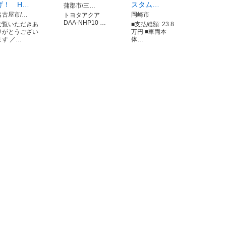
げ！ H…
スタム…
蒲郡市/三…
名古屋市/…
岡崎市
トヨタアクア
DAA-NHP10 …
ご覧いただきあ
■支払総額: 23.8
りがとうござい
万円 ■車両本
ます ／…
体…