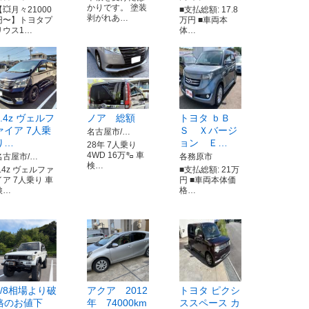
かりです。 塗装
【💥月々21000
■支払総額: 17.8
剥がれあ…
円〜】トヨタプ
万円 ■車両本
リウス1…
体…
2.4z ヴェルフ
ノア 総額
トヨタ ｂＢ
ァイア 7人乗
Ｓ Ｘバージ
名古屋市/…
り…
ョン Ｅ…
28年 7人乗り
4WD 16万㌔ 車
名古屋市/…
各務原市
検…
2.4z ヴェルファ
■支払総額: 21万
イア 7人乗り 車
円 ■車両本体価
検…
格…
8/8相場より破
アクア 2012
トヨタ ピクシ
格のお値下
年 74000km
ススペース カ