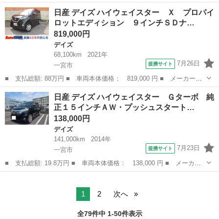
名： 日産 ■ 車種名： デイズ ■ グレード名： Ｊ ナビ Ｔ
愛知
一宮市
デイズ
日産 デイズ ハイウェイスター Ｘ プロパイ
Ｖ 衝突被害軽減システム キーレスエントリー 電動格納ミラー
ロットエディション ９インチＳＤナ…
ベンチシート ...
819,000円
デイズ
68,100km
2021年
7月26日
提携サイト
一宮市
■ 支払総額: 88万円 ■ 車両本体価格： 819,000 円 ■ メーカー
名： 日産 ■ 車種名： デイズ ■ グレード名： ハイウェイスタ
愛知
一宮市
デイズ
日産 デイズ ハイウェイスター Ｇターボ 純
ー Ｘ プロパイロットエディション ９インチＳＤナビ アラウン
正１５インチＡＷ・プッシュスタート…
ドビューモニター...
138,000円
デイズ
141,000km
2014年
7月23日
提携サイト
一宮市
■ 支払総額: 19.8万円 ■ 車両本体価格： 138,000 円 ■ メーカー
名： 日産 ■ 車種名： デイズ ■ グレード名： ハイウェイスタ
愛知
一宮市
デイズ
ー Ｇターボ 純正１５インチＡＷ・プッシュスタート・ＥＴＣ・デ
ジタルインナ...
1
2
次へ
全79件中 1-50件表示