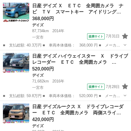
名： 日産 ■ 車種名： デイズルークス ■ グレード名： ハイウ
愛知
一宮市
デイズ
日産 デイズ Ｘ ＥＴＣ 全周囲カメラ ナ
ェイスター Ｘ Ｇパッケージ ＥＴＣ 全周囲カメラ 両側電動ス
ビ ＴＶ スマートキー アイドリング…
ライドドア ...
368,000円
デイズ
87,734km
2014年
7月31日
提携サイト
一宮市
■ 支払総額: 40.3万円 ■ 車両本体価格： 368,000 円 ■ メーカー
名： 日産 ■ 車種名： デイズ ■ グレード名： Ｘ ＥＴＣ 全
愛知
一宮市
デイズ
日産 デイズ ハイウェイスター Ｘ ドライブ
周囲カメラ ナビ ＴＶ スマートキー アイドリングストップ 電
レコーダー ＥＴＣ 全周囲カメラ …
動格納ミラー...
520,000円
デイズ
71,682km
2016年
7月28日
提携サイト
一宮市
■ 支払総額: 59.8万円 ■ 車両本体価格： 520,000 円 ■ メーカー
名： 日産 ■ 車種名： デイズ ■ グレード名： ハイウェイスタ
愛知
一宮市
デイズ
日産 デイズルークス Ｘ ドライブレコーダ
ー Ｘ ドライブレコーダー ＥＴＣ 全周囲カメラ ナビ ＴＶ
ー ＥＴＣ 全周囲カメラ 両側スライ…
衝突被害軽減...
420,000円
デイズ