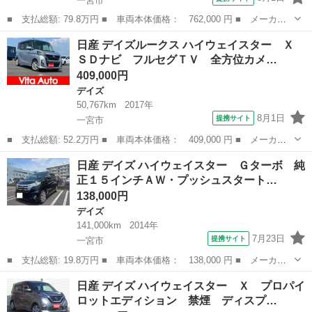
一宮市
■ 支払総額: 79.8万円 ■ 車両本体価格： 762,000 円 ■ メーカー
名： 日産 ■ 車種名： デイズ ■ グレード名： ハイウェイスタ
愛知
一宮市
デイズ
日産 デイズルークス ハイウェイスター Ｘ
ー Ｘ ツートン 禁煙 ９型ナビＴＶ Ｂｌｕｅｔｏｏｔｈ ＬＥ
ＳＤナビ フルセグＴＶ 全方位カメ…
Ｄ 全周囲カ...
409,000円
デイズ
50,767km
2017年
8月1日
提携サイト
一宮市
■ 支払総額: 52.2万円 ■ 車両本体価格： 409,000 円 ■ メーカー
名： 日産 ■ 車種名： デイズルークス ■ グレード名： ハイウ
愛知
一宮市
デイズ
日産 デイズ ハイウェイスター Ｇターボ 純
ェイスター Ｘ ＳＤナビ フルセグＴＶ 全方位カメラ スマート
正１５インチＡＷ・プッシュスタート…
キー ＬＥＤ...
138,000円
デイズ
141,000km
2014年
7月23日
提携サイト
一宮市
■ 支払総額: 19.8万円 ■ 車両本体価格： 138,000 円 ■ メーカー
名： 日産 ■ 車種名： デイズ ■ グレード名： ハイウェイスタ
愛知
一宮市
デイズ
日産 デイズ ハイウェイスター Ｘ プロパイ
ー Ｇターボ 純正１５インチＡＷ・プッシュスタート・ＥＴＣ・デ
ロットエディション 禁煙 ディスプ…
ジタルインナ...