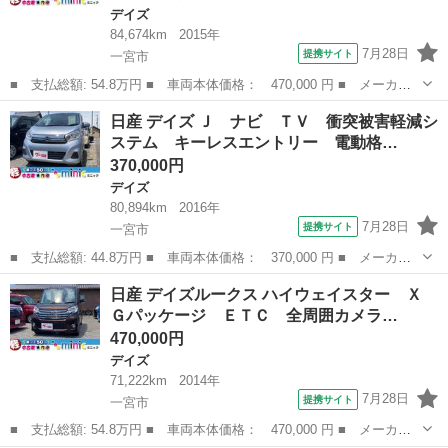
デイズ
84,674km
2015年
7月28日
提携サイト
一宮市
■ 支払総額: 54.8万円 ■ 車両本体価格： 470,000 円 ■ メーカー
名： 日産 ■ 車種名： デイズルークス ■ グレード名： ハイウ
愛知
一宮市
デイズ
日産 デイズ Ｊ ナビ ＴＶ 衝突被害軽減シ
ェイスター Ｘ ドライブレコーダー ＥＴＣ 全周囲カメラ 両側
ステム キーレスエントリー 電動格…
スライド・片...
370,000円
デイズ
80,894km
2016年
7月28日
提携サイト
一宮市
■ 支払総額: 44.8万円 ■ 車両本体価格： 370,000 円 ■ メーカー
名： 日産 ■ 車種名： デイズ ■ グレード名： Ｊ ナビ Ｔ
愛知
一宮市
デイズ
日産 デイズルークス ハイウェイスター Ｘ
Ｖ 衝突被害軽減システム キーレスエントリー 電動格納ミラー
Ｇパッケージ ＥＴＣ 全周囲カメラ…
ベンチシート ...
470,000円
デイズ
71,222km
2014年
7月28日
提携サイト
一宮市
■ 支払総額: 54.8万円 ■ 車両本体価格： 470,000 円 ■ メーカー