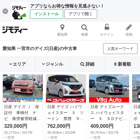
アプリならお得な情報を見逃さない！
インストール
アプリで開く
愛知県
検索
ログイン
投稿
愛知県 一宮市のデイズ(日産)の中古車
人気キーワード
エリア
ジャンル
詳細
新着順
日産 デイズ Ｊ 保
日産 デイズ ハイウ
日産 デイズルーク
日
証付 車検付 ナ
ェイスター Ｘ ツ
ス ハイウェイスタ
ェ
ビ 衝突被害軽減シ
ートン 禁煙 ９型
ー Ｘ ＳＤナビ
ボ
ステム キーレスエ
ナビＴＶ Ｂｌｕｅ
フルセグＴＶ 全方
Ａ
320,000円
762,000円
409,000円
13
ントリー 電動格納
ｔｏｏｔｈ ＬＥ
位カメラ スマート
ー
55,177km / 2017年
45,403km / 2019年
50,767km / 2017年
141
ミラー ベンチシー
Ｄ 全周囲カメラ
キー ＬＥＤヘッド
タ
一宮市
一宮市
一宮市
一