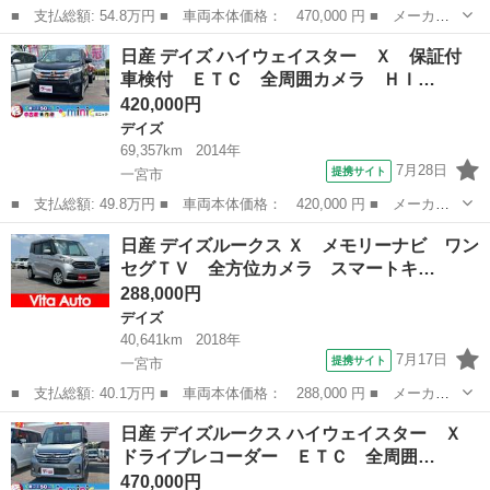
■ 支払総額: 54.8万円 ■ 車両本体価格： 470,000 円 ■ メーカー
名： 日産 ■ 車種名： デイズ ■ グレード名： Ｘ 保証付 車
愛知
一宮市
デイズ
日産 デイズ ハイウェイスター Ｘ 保証付
検付 全周囲カメラ 衝突被害軽減システム スマートキー アイド
車検付 ＥＴＣ 全周囲カメラ ＨＩ…
リングストッ...
420,000円
デイズ
69,357km
2014年
7月28日
提携サイト
一宮市
■ 支払総額: 49.8万円 ■ 車両本体価格： 420,000 円 ■ メーカー
名： 日産 ■ 車種名： デイズ ■ グレード名： ハイウェイスタ
愛知
一宮市
デイズ
日産 デイズルークス Ｘ メモリーナビ ワン
ー Ｘ 保証付 車検付 ＥＴＣ 全周囲カメラ ＨＩＤ スマート
セグＴＶ 全方位カメラ スマートキ…
キー アイド...
288,000円
デイズ
40,641km
2018年
7月17日
提携サイト
一宮市
■ 支払総額: 40.1万円 ■ 車両本体価格： 288,000 円 ■ メーカー
名： 日産 ■ 車種名： デイズルークス ■ グレード名： Ｘ メ
愛知
一宮市
デイズ
日産 デイズルークス ハイウェイスター Ｘ
モリーナビ ワンセグＴＶ 全方位カメラ スマートキー 衝突軽減
ドライブレコーダー ＥＴＣ 全周囲…
ブレーキ 片...
470,000円