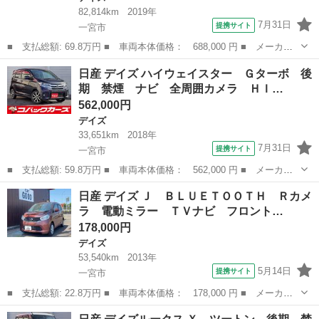
82,814km
2019年
7月31日
提携サイト
一宮市
■ 支払総額: 69.8万円 ■ 車両本体価格： 688,000 円 ■ メーカー
名： 日産 ■ 車種名： デイズ ■ グレード名： ハイウェイスタ
愛知
一宮市
デイズ
日産 デイズ ハイウェイスター Ｇターボ 後
ー Ｘ プロパイロットエディション ツートン ナビＴＶ Ｂｌｕ
期 禁煙 ナビ 全周囲カメラ ＨＩ…
ｅｔｏｏｔｈ...
562,000円
デイズ
33,651km
2018年
7月31日
提携サイト
一宮市
■ 支払総額: 59.8万円 ■ 車両本体価格： 562,000 円 ■ メーカー
名： 日産 ■ 車種名： デイズ ■ グレード名： ハイウェイスタ
愛知
一宮市
デイズ
日産 デイズ Ｊ ＢＬＵＥＴＯＯＴＨ Ｒカメ
ー Ｇターボ 後期 禁煙 ナビ 全周囲カメラ ＨＩＤ ＥＴＣ
ラ 電動ミラー ＴＶナビ フロント…
衝突軽減ブレ...
178,000円
デイズ
53,540km
2013年
5月14日
提携サイト
一宮市
■ 支払総額: 22.8万円 ■ 車両本体価格： 178,000 円 ■ メーカー
名： 日産 ■ 車種名： デイズ ■ グレード名： Ｊ ＢＬＵＥＴ
愛知
一宮市
デイズ