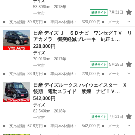
デイズ
53,896km
2018年
7月31日
提携サイト
一宮市
■ 支払総額: 39.8万円 ■ 車両本体価格： 320,000 円 ■ メーカー
名： 日産 ■ 車種名： デイズ ■ グレード名： Ｊ ドライブレ
愛知
一宮市
デイズ
日産 デイズ Ｊ ＳＤナビ ワンセグＴＶ リ
コーダー ＥＴＣ ナビ ＴＶ 衝突被害軽減システム キーレスエ
アカメラ 衝突軽減ブレーキ 純正１…
ントリー 電...
228,000円
デイズ
70,016km
2017年
5月29日
提携サイト
一宮市
■ 支払総額: 33.9万円 ■ 車両本体価格： 228,000 円 ■ メーカー
名： 日産 ■ 車種名： デイズ ■ グレード名： Ｊ ＳＤナビ
愛知
一宮市
デイズ
日産 デイズルークス ハイウェイスター Ｘ
ワンセグＴＶ リアカメラ 衝突軽減ブレーキ 純正１４インチ鉄
後期 電動スライド 禁煙 ナビＴＶ…
■ 排気量：...
542,000円
デイズ
82,549km
2018年
7月31日
提携サイト
一宮市
■ 支払総額: 57.8万円 ■ 車両本体価格： 542,000 円 ■ メーカー
名： 日産 ■ 車種名： デイズルークス ■ グレード名： ハイウ
愛知
一宮市
デイズ