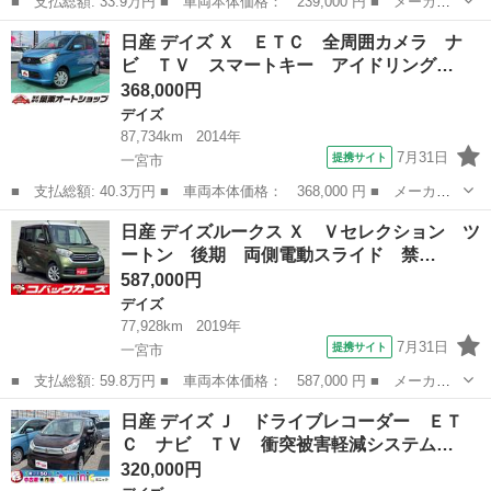
■ 支払総額: 33.9万円 ■ 車両本体価格： 239,000 円 ■ メーカー
名： 日産 ■ 車種名： デイズ ■ グレード名： ライダー ハイ
愛知
一宮市
デイズ
日産 デイズ Ｘ ＥＴＣ 全周囲カメラ ナ
ウェイスター Ｘ 禁煙車／アイドリングストップ機能／トリセツ／
ビ ＴＶ スマートキー アイドリング…
スペアキーあ...
368,000円
デイズ
87,734km
2014年
7月31日
提携サイト
一宮市
■ 支払総額: 40.3万円 ■ 車両本体価格： 368,000 円 ■ メーカー
名： 日産 ■ 車種名： デイズ ■ グレード名： Ｘ ＥＴＣ 全
愛知
一宮市
デイズ
日産 デイズルークス Ｘ Ｖセレクション ツ
周囲カメラ ナビ ＴＶ スマートキー アイドリングストップ 電
ートン 後期 両側電動スライド 禁…
動格納ミラー...
587,000円
デイズ
77,928km
2019年
7月31日
提携サイト
一宮市
■ 支払総額: 59.8万円 ■ 車両本体価格： 587,000 円 ■ メーカー
名： 日産 ■ 車種名： デイズルークス ■ グレード名： Ｘ Ｖ
愛知
一宮市
デイズ
日産 デイズ Ｊ ドライブレコーダー ＥＴ
セレクション ツートン 後期 両側電動スライド 禁煙 ナビＴ
Ｃ ナビ ＴＶ 衝突被害軽減システム…
Ｖ Ｂｌｕｅｔ...
320,000円