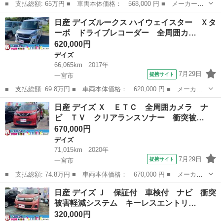
■ 支払総額: 65万円 ■ 車両本体価格： 568,000 円 ■ メーカー
名： 日産 ■ 車種名： デイズルークス ■ グレード名： ６６
愛知
一宮市
デイズ
日産 デイズルークス ハイウェイスター Ｘタ
０ Ｓ エマージェンシーブレーキ踏み間違い防止 運転席助手席エ
ーボ ドライブレコーダー 全周囲カ…
アバック 運転席エ...
620,000円
デイズ
66,065km
2017年
7月29日
提携サイト
一宮市
■ 支払総額: 69.8万円 ■ 車両本体価格： 620,000 円 ■ メーカー
名： 日産 ■ 車種名： デイズルークス ■ グレード名： ハイウ
愛知
一宮市
デイズ
日産 デイズ Ｘ ＥＴＣ 全周囲カメラ ナ
ェイスター Ｘターボ ドライブレコーダー 全周囲カメラ 両側ス
ビ ＴＶ クリアランスソナー 衝突被…
ライド・片側...
670,000円
デイズ
71,015km
2020年
7月29日
提携サイト
一宮市
■ 支払総額: 74.8万円 ■ 車両本体価格： 670,000 円 ■ メーカー
名： 日産 ■ 車種名： デイズ ■ グレード名： Ｘ ＥＴＣ 全
愛知
一宮市
デイズ
日産 デイズ Ｊ 保証付 車検付 ナビ 衝突
周囲カメラ ナビ ＴＶ クリアランスソナー 衝突被害軽減システ
被害軽減システム キーレスエントリ…
ム オートラ...
320,000円