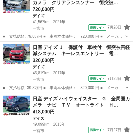
カメラ クリアランスソナー 衝突被…
減システム ...
720,000円
デイズ
41,567km
2021年
7月28日
提携サイト
一宮市
■ 支払総額: 79.8万円 ■ 車両本体価格： 720,000 円 ■ メーカー
名： 日産 ■ 車種名： デイズ ■ グレード名： Ｘ ドライブレ
愛知
一宮市
デイズ
日産 デイズ Ｊ 保証付 車検付 衝突被害軽
コーダー 全周囲カメラ クリアランスソナー 衝突被害軽減システ
減システム キーレスエントリー 電…
ム スマート...
320,000円
デイズ
46,819km
2017年
7月28日
提携サイト
一宮市
■ 支払総額: 39.8万円 ■ 車両本体価格： 320,000 円 ■ メーカー
名： 日産 ■ 車種名： デイズ ■ グレード名： Ｊ 保証付 車
愛知
一宮市
デイズ
日産 デイズ ハイウェイスター Ｇ 全周囲カ
検付 衝突被害軽減システム キーレスエントリー 電動格納ミラ
メラ ナビ ＴＶ オートライト Ｈ…
ー ベンチシー...
418,000円
デイズ
49,099km
2013年
7月27日
提携サイト
一宮市