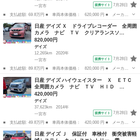
7月28日
提携サイト
一宮市
■ 支払総額: 69.8万円 ■ 車両本体価格： 620,000 円 ■ メーカー
名： 日産 ■ 車種名： デイズルークス ■ グレード名： ハイウ
愛知
一宮市
デイズ
日産 デイズ Ｘ ドライブレコーダー 全周囲
ェイスター Ｘ 全周囲カメラ 両側スライド・片側電動 ナビ Ｔ
カメラ ナビ ＴＶ クリアランスソ…
Ｖ ＨＩＤ ...
820,000円
デイズ
12,265km
2020年
7月28日
提携サイト
一宮市
■ 支払総額: 89.8万円 ■ 車両本体価格： 820,000 円 ■ メーカー
名： 日産 ■ 車種名： デイズ ■ グレード名： Ｘ ドライブレ
愛知
一宮市
デイズ
日産 デイズ ハイウェイスター Ｘ ＥＴＣ
コーダー 全周囲カメラ ナビ ＴＶ クリアランスソナー 衝突被
全周囲カメラ ナビ ＴＶ ＨＩＤ …
害軽減システ...
420,000円
デイズ
37,623km
2014年
7月28日
提携サイト
一宮市
■ 支払総額: 49.8万円 ■ 車両本体価格： 420,000 円 ■ メーカー
名： 日産 ■ 車種名： デイズ ■ グレード名： ハイウェイスタ
愛知
一宮市
デイズ
日産 デイズ Ｊ 保証付 車検付 衝突被害軽
ー Ｘ ＥＴＣ 全周囲カメラ ナビ ＴＶ ＨＩＤ スマートキ