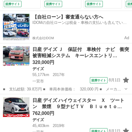
ト ＣＶＴ ＡＢ
ＤＶＤ再生 純正１
ライト 衝突軽減ブ
ー
提携サイト
提携サイト
提携サイト
提
Ｓ ＥＳＣ Ｂｌｕ
４アルミホイール
レーキ 片側パワス
ー
ｅｔｏｏｔｈ 衝突
オートライト 電動
ラ Ｂｌｕｅｔｏｏ
ｕ
【自社ローン】審査通らない方へ
安全ボディ エアコ
格納ミラー （車検
ｔｈ 純正１４イン
デ
IDOMの自社ローンは税金・車検の支払いも含んでいる
ン パワーステアリ
整備付）
チアルミ ＥＴＣ
ド
ので毎月の支払額は一定
ング パワーウィン
（車検整備付）
10
ドウ （車検整備
Ad
株式会社IDOM
付）
日産 デイズ Ｊ 保証付 車検付 ナビ 衝突
被害軽減システム キーレスエントリ…
320,000円
デイズ
55,177km
2017年
8月1日
提携サイト
一宮市
■ 支払総額: 39.8万円 ■ 車両本体価格： 320,000 円 ■ メーカー
名： 日産 ■ 車種名： デイズ ■ グレード名： Ｊ 保証付 車
愛知
一宮市
デイズ
日産 デイズ ハイウェイスター Ｘ ツート
検付 ナビ 衝突被害軽減システム キーレスエントリー 電動格納
ン 禁煙 ９型ナビＴＶ Ｂｌｕｅｔｏ…
ミラー ベン...
762,000円
デイズ
45,403km
2019年
8月1日
提携サイト