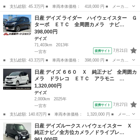
■ 支払総額: 45.3万円 ■ 車両本体価格： 418,000 円 ■ メーカー
名： 日産 ■ 車種名： デイズ ■ グレード名： ハイウェイスタ
愛知
一宮市
デイズ
日産 デイズ ライダー ハイウェイスター Ｇ
ー Ｇ 全周囲カメラ ナビ ＴＶ オートライト ＨＩＤ スマー
ターボ ＥＴＣ 全周囲カメラ ナビ…
トキー アイ...
398,000円
デイズ
71,403km
2013年
7月21日
提携サイト
一宮市
■ 支払総額: 43.3万円 ■ 車両本体価格： 398,000 円 ■ メーカー
名： 日産 ■ 車種名： デイズ ■ グレード名： ライダー ハイ
愛知
一宮市
デイズ
日産 デイズ ６６０ Ｘ 純正ナビ 全周囲カ
ウェイスター Ｇターボ ＥＴＣ 全周囲カメラ ナビ ＴＶ オー
メラ ドラレコ ＥＴＣ アラモニ …
トライト Ｈ...
1,320,000円
デイズ
2,000km
2025年
7月27日
提携サイト
一宮市
■ 支払総額: 140.8万円 ■ 車両本体価格： 1,320,000 円 ■ メーカ
ー名： 日産 ■ 車種名： デイズ ■ グレード名： ６６０ Ｘ
愛知
一宮市
デイズ
日産 デイズルークス ハイウェイスター Ｘ
純正ナビ 全周囲カメラ ドラレコ ＥＴＣ アラモニ 整備記録
純正ナビ／全方位カメラ／ドライブレ…
簿 車線逸...
961,000円