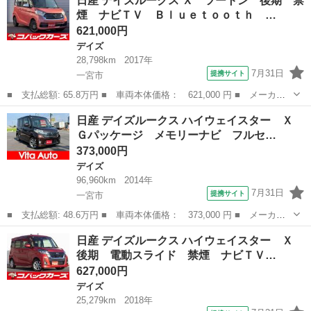
日産 デイズルークス Ｘ ツートン 後期 禁
ＯＯＴＨ Ｒカメラ 電動ミラー ＴＶナビ フロントベンチシー
煙 ナビＴＶ Ｂｌｕｅｔｏｏｔｈ …
ト 運転席助手...
621,000円
デイズ
28,798km
2017年
7月31日
提携サイト
一宮市
■ 支払総額: 65.8万円 ■ 車両本体価格： 621,000 円 ■ メーカー
名： 日産 ■ 車種名： デイズルークス ■ グレード名： Ｘ ツ
愛知
一宮市
デイズ
日産 デイズルークス ハイウェイスター Ｘ
ートン 後期 禁煙 ナビＴＶ Ｂｌｕｅｔｏｏｔｈ １オーナー
Ｇパッケージ メモリーナビ フルセ…
全周囲カメラ...
373,000円
デイズ
96,960km
2014年
7月31日
提携サイト
一宮市
■ 支払総額: 48.6万円 ■ 車両本体価格： 373,000 円 ■ メーカー
名： 日産 ■ 車種名： デイズルークス ■ グレード名： ハイウ
愛知
一宮市
デイズ
日産 デイズルークス ハイウェイスター Ｘ
ェイスター Ｘ Ｇパッケージ メモリーナビ フルセグＴＶ 全方
後期 電動スライド 禁煙 ナビＴＶ…
位カメラ ス...
627,000円
デイズ
25,279km
2018年