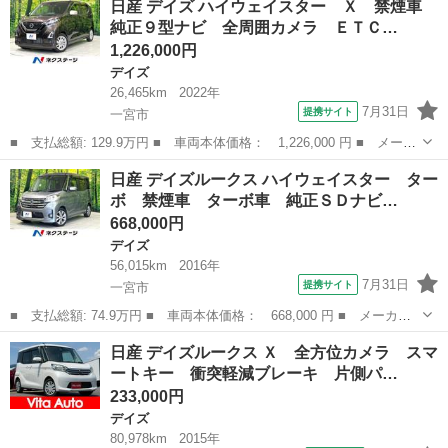
日産 デイズ ハイウェイスター Ｘ 禁煙車
ェイスター Ｘ 後期 電動スライド 禁煙 ナビＴＶ Ｂｌｕｅｔ
純正９型ナビ 全周囲カメラ ＥＴＣ…
ｏｏｔｈ Ｌ...
1,226,000円
デイズ
26,465km
2022年
7月31日
提携サイト
一宮市
■ 支払総額: 129.9万円 ■ 車両本体価格： 1,226,000 円 ■ メーカ
ー名： 日産 ■ 車種名： デイズ ■ グレード名： ハイウェイス
愛知
一宮市
デイズ
日産 デイズルークス ハイウェイスター ター
ター Ｘ 禁煙車 純正９型ナビ 全周囲カメラ ＥＴＣ ドラレ
ボ 禁煙車 ターボ車 純正ＳＤナビ…
コ インテ...
668,000円
デイズ
56,015km
2016年
7月31日
提携サイト
一宮市
■ 支払総額: 74.9万円 ■ 車両本体価格： 668,000 円 ■ メーカー
名： 日産 ■ 車種名： デイズルークス ■ グレード名： ハイウ
愛知
一宮市
デイズ
日産 デイズルークス Ｘ 全方位カメラ スマ
ェイスター ターボ 禁煙車 ターボ車 純正ＳＤナビ 全周囲カメ
ートキー 衝突軽減ブレーキ 片側パ…
ラ 両側パワ...
233,000円
デイズ
80,978km
2015年