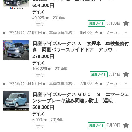
654,000円
デイズ
49,025km
2016年
7月30日
提携サイト
一宮市
■ 支払総額: 72.9万円 ■ 車両本体価格： 654,000 円 ■ メーカー
名： 日産 ■ 車種名： デイズ ■ グレード名： ハイウェイスタ
愛知
一宮市
デイズ
日産 デイズルークス Ｘ 禁煙車 車検整備付
ー Ｘ 禁煙車 後期型 ＳＤナビ 全周囲カメラ ＥＴＣ 前後ド
き 両側パワースライドドア アラウ…
ラレコ エマ...
278,000円
デイズ
106,226km
2014年
7月4日
提携サイト
一宮市
■ 支払総額: 39.5万円 ■ 車両本体価格： 278,000 円 ■ メーカー
名： 日産 ■ 車種名： デイズルークス ■ グレード名： Ｘ 禁
愛知
一宮市
デイズ
日産 デイズルークス ６６０ Ｓ エマージェ
煙車 車検整備付き 両側パワースライドドア アラウンドビューモ
ンシーブレーキ踏み間違い防止 運転…
ニター リア...
568,000円
デイズ
6,000km
2018年
7月30日
提携サイト
一宮市