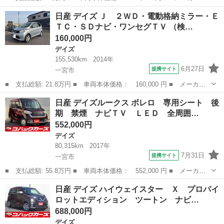
名： 日産 ■ 車種名： デイズルークス ■ グレード名： Ｘ Ｖ
愛知
一宮市
デイズ
日産 デイズ Ｊ ２ＷＤ・電動格納ミラー・Ｅ
セレクション ドラレコ 純正ナビ 全周囲カメラ ＥＴＣ 両側電
ＴＣ・ＳＤナビ・ワンセグＴＶ （検…
動ドア フルセグ...
160,000円
デイズ
155,530km
2014年
6月27日
提携サイト
一宮市
■ 支払総額: 21.8万円 ■ 車両本体価格： 160,000 円 ■ メーカー
名： 日産 ■ 車種名： デイズ ■ グレード名： Ｊ ２ＷＤ・電
愛知
一宮市
デイズ
日産 デイズルークス ボレロ 専用シート 後
動格納ミラー・ＥＴＣ・ＳＤナビ・ワンセグＴＶ ■ 排気量： 660cc
期 禁煙 ナビＴＶ ＬＥＤ 全周囲…
■...
552,000円
デイズ
80,315km
2017年
7月31日
提携サイト
一宮市
■ 支払総額: 55.8万円 ■ 車両本体価格： 552,000 円 ■ メーカー
名： 日産 ■ 車種名： デイズルークス ■ グレード名： ボレ
愛知
一宮市
デイズ
日産 デイズ ハイウェイスター Ｘ プロパイ
ロ 専用シート 後期 禁煙 ナビＴＶ ＬＥＤ 全周囲カメラ ド
ロットエディション ツートン ナビ…
ライブレコーダ...
688,000円
デイズ