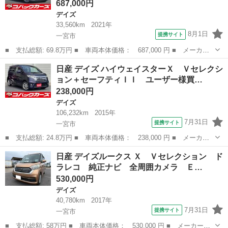
687,000円
デイズ
33,560km
2021年
8月1日
提携サイト
一宮市
■ 支払総額: 69.8万円 ■ 車両本体価格： 687,000 円 ■ メーカー
名： 日産 ■ 車種名： デイズ ■ グレード名： ハイウェイスタ
愛知
一宮市
デイズ
日産 デイズ ハイウェイスターＸ Ｖセレクシ
ー Ｘ プロパイロットエディション 禁煙 ディスプレイオーディ
ョン＋セーフティＩＩ ユーザー様買…
オ Ｂｌｕｅ...
238,000円
デイズ
106,232km
2015年
7月31日
提携サイト
一宮市
■ 支払総額: 24.8万円 ■ 車両本体価格： 238,000 円 ■ メーカー
名： 日産 ■ 車種名： デイズ ■ グレード名： ハイウェイスタ
愛知
一宮市
デイズ
日産 デイズルークス Ｘ Ｖセレクション ド
ーＸ Ｖセレクション＋セーフティＩＩ ユーザー様買取車 ＨＩ
ラレコ 純正ナビ 全周囲カメラ Ｅ…
Ｄ 純正ナビ ...
530,000円
デイズ
40,780km
2017年
7月31日
提携サイト
一宮市
■ 支払総額: 58万円 ■ 車両本体価格： 530,000 円 ■ メーカー