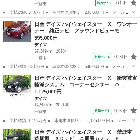
7月3日
提携サイト
一宮市
■ 支払総額: 34.6万円 ■ 車両本体価格： 233,000 円 ■ メーカー
名： 日産 ■ 車種名： デイズルークス ■ グレード名： Ｘ 全
愛知
一宮市
デイズ
日産 デイズ ハイウェイスター Ｘ ワンオー
方位カメラ スマートキー 衝突軽減ブレーキ 片側パワスラ 純正
ナー 純正ナビ アラウンドビューモ…
１４インチ鉄...
595,000円
デイズ
37,349km
2018年
7月31日
提携サイト
一宮市
■ 支払総額: 66.5万円 ■ 車両本体価格： 595,000 円 ■ メーカー
名： 日産 ■ 車種名： デイズ ■ グレード名： ハイウェイスタ
愛知
一宮市
デイズ
日産 デイズ ハイウェイスター Ｘ 衝突被害
ー Ｘ ワンオーナー 純正ナビ アラウンドビューモニター セイ
軽減システム コーナーセンサー バ…
フティーサポ...
1,125,000円
デイズ
14,500km
2021年
7月30日
提携サイト
一宮市
■ 支払総額: 122.9万円 ■ 車両本体価格： 1,125,000 円 ■ メーカ
ー名： 日産 ■ 車種名： デイズ ■ グレード名： ハイウェイス
愛知
一宮市
デイズ
日産 デイズ ハイウェイスター Ｘ 禁煙車
ター Ｘ 衝突被害軽減システム コーナーセンサー バックカメ
後期型 ＳＤナビ 全周囲カメラ Ｅ…
ラ ドライ...