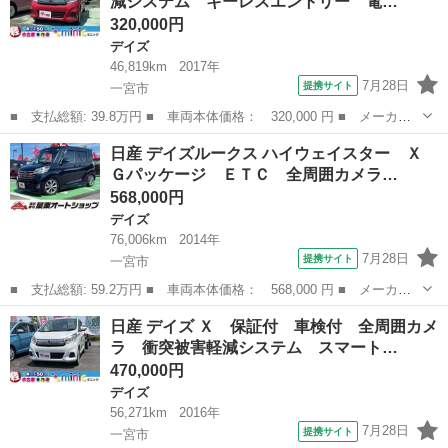
減システム キーレスエントリー 電…
ー アイドリン...
320,000円
デイズ
46,819km
2017年
7月28日
提携サイト
一宮市
■ 支払総額: 39.8万円 ■ 車両本体価格： 320,000 円 ■ メーカー
名： 日産 ■ 車種名： デイズ ■ グレード名： Ｊ 保証付 車
愛知
一宮市
デイズ
日産 デイズルークス ハイウェイスター Ｘ
検付 衝突被害軽減システム キーレスエントリー 電動格納ミラ
Ｇパッケージ ＥＴＣ 全周囲カメラ…
ー ベンチシー...
568,000円
デイズ
76,006km
2014年
7月28日
提携サイト
一宮市
■ 支払総額: 59.2万円 ■ 車両本体価格： 568,000 円 ■ メーカー
名： 日産 ■ 車種名： デイズルークス ■ グレード名： ハイウ
愛知
一宮市
デイズ
日産 デイズ Ｘ 保証付 車検付 全周囲カメ
ェイスター Ｘ Ｇパッケージ ＥＴＣ 全周囲カメラ 両側電動ス
ラ 衝突被害軽減システム スマート…
ライドドア ...
470,000円
デイズ
56,271km
2016年
7月28日
提携サイト
一宮市