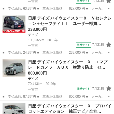
7月31日
提携サイト
一宮市
■ 支払総額: 63.8万円 ■ 車両本体価格： 627,000 円 ■ メーカー
名： 日産 ■ 車種名： デイズルークス ■ グレード名： ハイウ
愛知
一宮市
デイズ
日産 デイズ ハイウェイスターＸ Ｖセレクシ
ェイスター Ｘ 後期 電動スライド 禁煙 ナビＴＶ Ｂｌｕｅｔ
ョン＋セーフティＩＩ ユーザー様買…
ｏｏｔｈ Ｌ...
238,000円
デイズ
106,232km
2015年
7月31日
提携サイト
一宮市
■ 支払総額: 24.8万円 ■ 車両本体価格： 238,000 円 ■ メーカー
名： 日産 ■ 車種名： デイズ ■ グレード名： ハイウェイスタ
愛知
一宮市
デイズ
日産 デイズ ハイウェイスター Ｘ エマブ
ーＸ Ｖセレクション＋セーフティＩＩ ユーザー様買取車 ＨＩ
レ Ｒカメラ ＡＵＸ 横滑り防止 セ…
Ｄ 純正ナビ ...
800,000円
デイズ
70,413km
2019年
7月31日
提携サイト
一宮市
■ 支払総額: 87.3万円 ■ 車両本体価格： 800,000 円 ■ メーカー
名： 日産 ■ 車種名： デイズ ■ グレード名： ハイウェイスタ
愛知
一宮市
デイズ
日産 デイズ ハイウェイスター Ｘ プロパイ
ー Ｘ エマブレ Ｒカメラ ＡＵＸ 横滑り防止 セキュリティ
ロットエディション 純正ナビ／全方…
サイドエアバ...