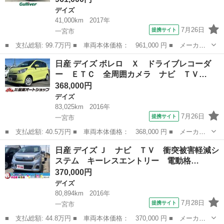
デイズ
41,000km
2017年
7月26日
提携サイト
一宮市
■ 支払総額: 99.7万円 ■ 車両本体価格： 961,000 円 ■ メーカー
名： 日産 ■ 車種名： デイズルークス ■ グレード名： ハイウ
愛知
一宮市
デイズ
日産 デイズ ボレロ Ｘ ドライブレコーダ
ェイスター Ｘ 純正ナビ／全方位カメラ／ドライブレコーダー／衝
ー ＥＴＣ 全周囲カメラ ナビ ＴＶ…
突軽減ブレー...
368,000円
デイズ
83,025km
2016年
7月26日
提携サイト
一宮市
■ 支払総額: 40.5万円 ■ 車両本体価格： 368,000 円 ■ メーカー
名： 日産 ■ 車種名： デイズ ■ グレード名： ボレロ Ｘ ド
愛知
一宮市
デイズ
日産 デイズ Ｊ ナビ ＴＶ 衝突被害軽減シ
ライブレコーダー ＥＴＣ 全周囲カメラ ナビ ＴＶ 衝突被害軽
ステム キーレスエントリー 電動格…
減システム ...
370,000円
デイズ
80,894km
2016年
7月28日
提携サイト
一宮市
■ 支払総額: 44.8万円 ■ 車両本体価格： 370,000 円 ■ メーカー