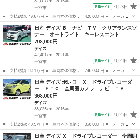
82,007km
2015年
7月28日
提携サイト
一宮市
■ 支払総額: 49.8万円 ■ 車両本体価格： 420,000 円 ■ メーカー
名： 日産 ■ 車種名： デイズルークス ■ グレード名： Ｘ ド
愛知
一宮市
デイズ
日産 デイズ Ｂ ナビ ＴＶ クリアランスソ
ライブレコーダー ＥＴＣ 全周囲カメラ 両側スライド・片側電
ナー オートライト キーレスエント…
動 ナビ ＴＶ...
798,000円
デイズ
42,401km
2021年
7月28日
提携サイト
一宮市
■ 支払総額: 83.1万円 ■ 車両本体価格： 798,000 円 ■ メーカー
名： 日産 ■ 車種名： デイズ ■ グレード名： Ｂ ナビ Ｔ
愛知
一宮市
デイズ
日産 デイズ ボレロ Ｘ ドライブレコーダ
Ｖ クリアランスソナー オートライト キーレスエントリー アイ
ー ＥＴＣ 全周囲カメラ ナビ ＴＶ…
ドリングストッ...
368,000円
デイズ
83,025km
2016年
7月26日
提携サイト
一宮市
■ 支払総額: 40.5万円 ■ 車両本体価格： 368,000 円 ■ メーカー
名： 日産 ■ 車種名： デイズ ■ グレード名： ボレロ Ｘ ド
愛知
一宮市
デイズ
日産 デイズ Ｘ ドライブレコーダー 全周囲
ライブレコーダー ＥＴＣ 全周囲カメラ ナビ ＴＶ 衝突被害軽