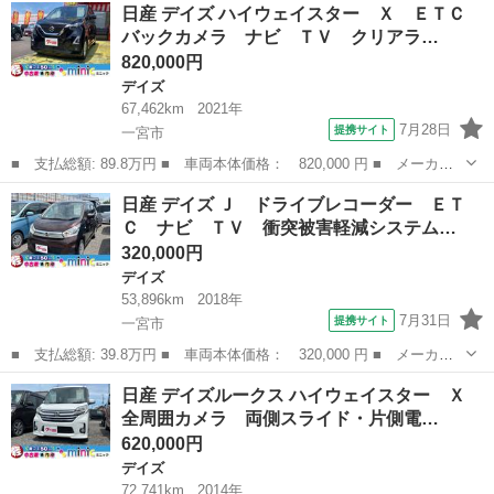
愛知
一宮市
デイズ
日産 デイズ ハイウェイスター Ｘ ＥＴＣ
ＴＣ バックカメラ 両側スライドドア ナビ ＴＶ 衝突被害軽減
バックカメラ ナビ ＴＶ クリアラ…
システム キ...
820,000円
デイズ
67,462km
2021年
7月28日
提携サイト
一宮市
■ 支払総額: 89.8万円 ■ 車両本体価格： 820,000 円 ■ メーカー
名： 日産 ■ 車種名： デイズ ■ グレード名： ハイウェイスタ
愛知
一宮市
デイズ
日産 デイズ Ｊ ドライブレコーダー ＥＴ
ー Ｘ ＥＴＣ バックカメラ ナビ ＴＶ クリアランスソナー
Ｃ ナビ ＴＶ 衝突被害軽減システム…
衝突被害軽減...
320,000円
デイズ
53,896km
2018年
7月31日
提携サイト
一宮市
■ 支払総額: 39.8万円 ■ 車両本体価格： 320,000 円 ■ メーカー
名： 日産 ■ 車種名： デイズ ■ グレード名： Ｊ ドライブレ
愛知
一宮市
デイズ
日産 デイズルークス ハイウェイスター Ｘ
コーダー ＥＴＣ ナビ ＴＶ 衝突被害軽減システム キーレスエ
全周囲カメラ 両側スライド・片側電…
ントリー 電...
620,000円
デイズ
72,741km
2014年