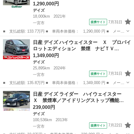
1,290,000円
デイズ
18,000km
2021年
7月31日
提携サイト
一宮市
■ 支払総額: 133.7万円 ■ 車両本体価格： 1,290,000 円 ■ メーカ
ー名： 日産 ■ 車種名： デイズ ■ グレード名： ハイウェイス
愛知
一宮市
デイズ
日産 デイズ ハイウェイスター Ｘ プロパイ
ター Ｘ プロパイロットエディション 純正ナビ／全方位カメラ／
ロットエディション 禁煙 ナビＴＶ…
ドライブ...
1,349,000円
デイズ
25,895km
2024年
7月31日
提携サイト
一宮市
■ 支払総額: 135.8万円 ■ 車両本体価格： 1,349,000 円 ■ メーカ
ー名： 日産 ■ 車種名： デイズ ■ グレード名： ハイウェイス
愛知
一宮市
デイズ
日産 デイズ ライダー ハイウェイスター
ター Ｘ プロパイロットエディション 禁煙 ナビＴＶ Ｂｌｕｅ
Ｘ 禁煙車／アイドリングストップ機能…
ｔｏｏｔ...
239,000円
デイズ
100,536km
2013年
7月22日
提携サイト
一宮市