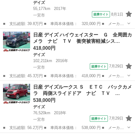
デイズ
55,177km
2017年
8月1日
提携サイト
一宮市
■ 支払総額: 39.8万円 ■ 車両本体価格： 320,000 円 ■ メーカー
名： 日産 ■ 車種名： デイズ ■ グレード名： Ｊ 保証付 車
愛知
一宮市
デイズ
日産 デイズ ハイウェイスター Ｇ 全周囲カ
検付 ナビ 衝突被害軽減システム キーレスエントリー 電動格納
メラ ナビ ＴＶ 衝突被害軽減シス…
ミラー ベン...
418,000円
デイズ
102,211km
2016年
7月29日
提携サイト
一宮市
■ 支払総額: 45.3万円 ■ 車両本体価格： 418,000 円 ■ メーカー
名： 日産 ■ 車種名： デイズ ■ グレード名： ハイウェイスタ
愛知
一宮市
デイズ
日産 デイズルークス Ｓ ＥＴＣ バックカメ
ー Ｇ 全周囲カメラ ナビ ＴＶ 衝突被害軽減システム オート
ラ 両側スライドドア ナビ ＴＶ …
ライト ＨＩ...
538,000円
デイズ
76,520km
2018年
7月29日
提携サイト
一宮市
■ 支払総額: 56.2万円 ■ 車両本体価格： 538,000 円 ■ メーカー
名： 日産 ■ 車種名： デイズルークス ■ グレード名： Ｓ Ｅ