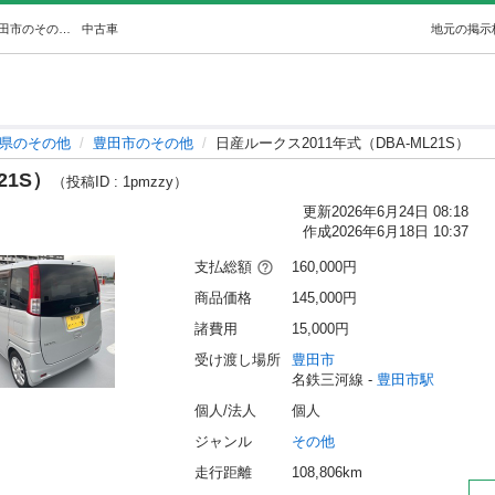
日産ルークス2011年式（DBA-ML21S） (かずちゃん) 豊田市のその他の中古車｜ジモティー
中古車
地元の掲示
県のその他
豊田市のその他
日産ルークス2011年式（DBA-ML21S）
21S）
（投稿ID : 1pmzzy）
更新
2026年6月24日 08:18
作成
2026年6月18日 10:37
支払総額
160,000円
商品価格
145,000円
諸費用
15,000円
受け渡し場所
豊田市
名鉄三河線 - 
豊田市駅
個人/法人
個人
ジャンル
その他
走行距離
108,806km