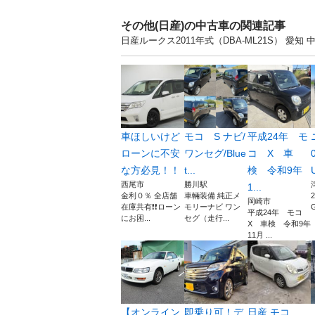
その他(日産)の中古車の関連記事
日産ルークス2011年式（DBA-ML21S） 
車ほしいけど
モコ S ナビ/
平成24年 モ
ローンに不安
ワンセグ/Blue
コ X 車
な方必見！！
t...
検 令和9年
U
西尾市
勝川駅
1...
金利０％ 全店舗
車輛装備 純正メ
岡崎市
在庫共有❗️❗️ローン
モリーナビ ワン
G
平成24年 モコ
にお困...
セグ（走行...
X 車検 令和9年
11月 ...
【オンライン
即乗り可！デ
日産 モコ