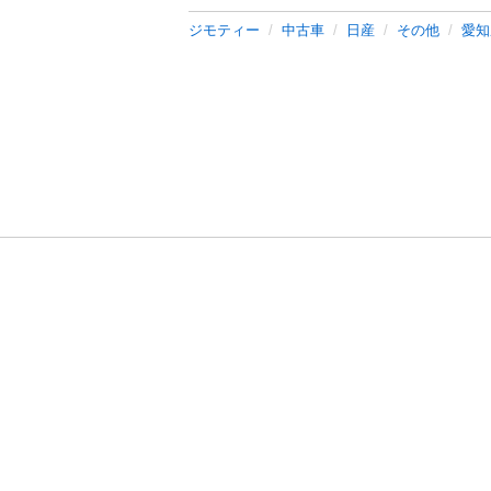
ジモティー
中古車
日産
その他
愛知
利用規約
プライ
運営会社
サイトマッ
© 2011-
2026
Jmty, Inc.