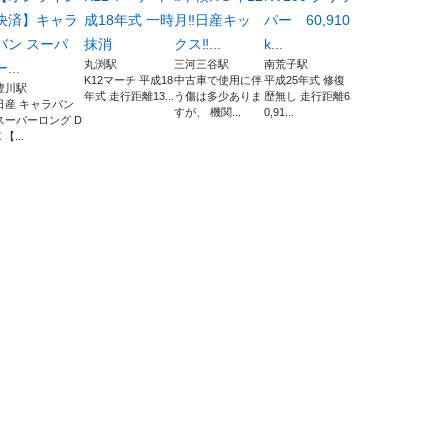
決済】キャラ
成18年式 一時
月‼️日産キッ
パー 60,910
バン スーパ
抹消
クス‼...
k...
丸渕駅
三河三谷駅
南荒子駅
ー...
K12マーチ 平成18
中古車で使用に伴
平成25年式 修復
豊川駅
年式 走行距離13...
う傷は多少ありま
歴無し 走行距離6
日産 キャラバン
すが、 機関...
0,91...
スーパーロング D
 【...