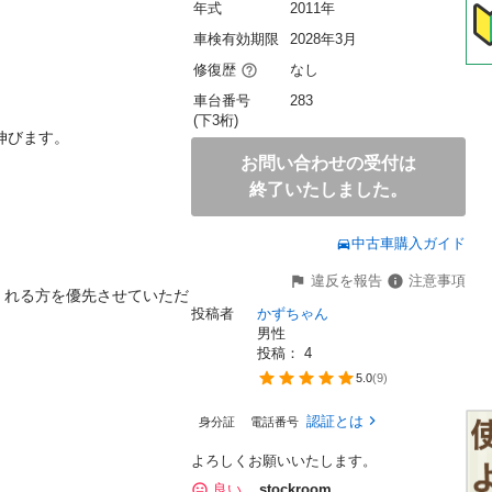
年式
2011年
車検有効期限
2028年3月
修復歴
なし
車台番号
283
(下3桁)
伸びます。

お問い合わせの受付は


終了いたしました。
中古車購入ガイド
違反を報告
注意事項
くれる方を優先させていただ
投稿者
かずちゃん
男性
投稿： 
4
5.0
(
9
)
認証とは
身分証
電話番号
よろしくお願いいたします。
良い
stockroom