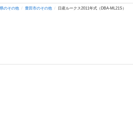
県のその他
豊田市のその他
日産ルークス2011年式（DBA-ML21S）
バシーポリシー
プライバシー・ステートメント
健全化に資する運用
プ
ご利用ガイド
フリーワードで探す
特定商取引法の表示
利用