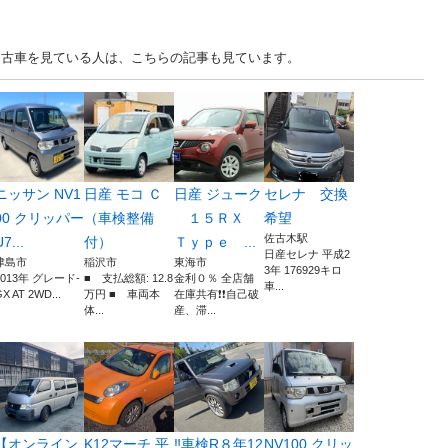
愛知 中古車を見ている人は、こちらの記事も見ています。
ニッサン NV1
日産 モコ Ｃ
日産 ジューク
セレナ 交換
00 クリッパー
（車検整備
１５ＲＸ
希望
佐古木駅
7...
付）
Ｔｙｐｅ ...
日産セレナ 平成2
津島市
稲沢市
東海市
3年 176929キロ
2013年 グレード-
■ 支払総額: 12.8
金利０％ 全店舗
車...
X AT 2WD...
万円 ■ 車両本
在庫共有❗️❗️自己破
体...
産、滞...
【オンライン
K12マーチ 平
‼️車検R８年12
NV100 クリッ