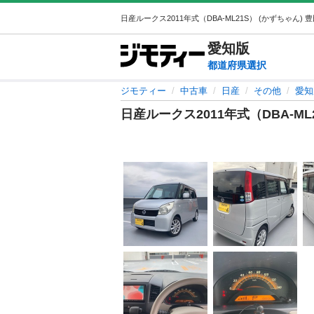
愛知
版
都道府県選択
ジモティー
中古車
日産
その他
愛知
日産ルークス2011年式（DBA-ML