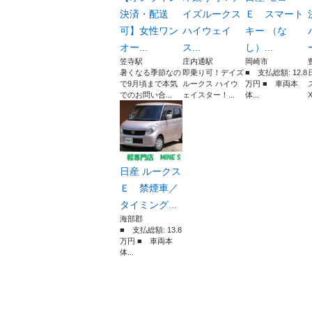
決済・配送
イズルークス
Ｅ スマート
可】女性ワン
ハイウェイ
キー （な
オー...
ス...
し）...
笠寺駅
庄内通駅
岡崎市
暑くなる季節なの
即乗り可！デイズ
■ 支払総額: 12.8
で9月頃まで本気
ルークス ハイウ
万円 ■ 車両本
でのお問い合...
ェイスター！...
体...
X
日産 ルークス
Ｅ 禁煙車／
タイミング...
海部郡
■ 支払総額: 13.8
万円 ■ 車両本
体...