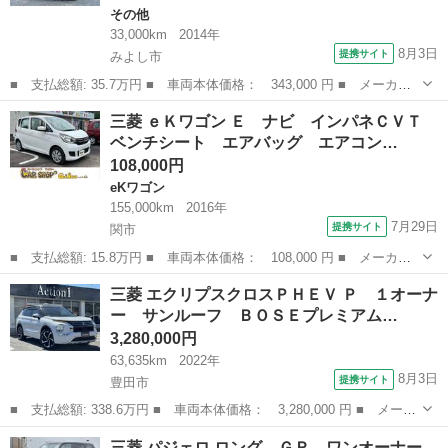
その他
33,000km
2014年
8月3日
提携サイト
みよし市
■ 支払総額: 35.7万円 ■ 車両本体価格： 343,000 円 ■ メーカー
名： 三菱 ■ 車種名： ｅＫスペース ■ グレード名： Ｅ ／Ｓ
愛知
みよし市
その他
三菱 ｅＫワゴン Ｅ ナビ インパネＣＶＴ
Ｄナビ／ＴＶ／Ｂカメラ／１オーナー／キーレス／Ｉストップ／禁煙
ベンチシート エアバッグ エアコン…
車／ＷエアＢ...
108,000円
eKワゴン
155,000km
2016年
7月29日
提携サイト
関市
■ 支払総額: 15.8万円 ■ 車両本体価格： 108,000 円 ■ メーカー
名： 三菱 ■ 車種名： ｅＫワゴン ■ グレード名： Ｅ ナビ
岐阜
関市
eKワゴン
三菱 エクリプスクロスＰＨＥＶ Ｐ １オーナ
インパネＣＶＴ ベンチシート エアバッグ エアコン パワステ
ー サンルーフ ＢＯＳＥプレミアム…
パワーウィン...
3,280,000円
63,635km
2022年
8月3日
提携サイト
豊田市
■ 支払総額: 338.6万円 ■ 車両本体価格： 3,280,000 円 ■ メーカ
ー名： 三菱 ■ 車種名： エクリプスクロスＰＨＥＶ ■ グレード
愛知
豊田市
三菱
三菱 パジェロ ロング ＧＲ ワンオーナー