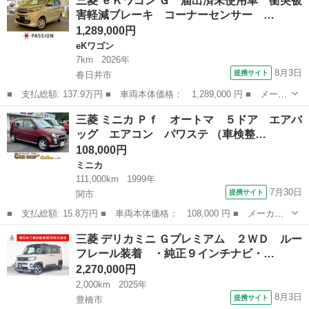
三菱 ｅＫワゴン Ｇ 届出済未使用車 衝突被
ラックアウトフロントバンパー・フロントグリル ＢＩＧ－Ｘ１０イ
害軽減ブレーキ コーナーセンサー …
ンチナビ...
1,289,000円
eKワゴン
7km
2026年
8月3日
提携サイト
春日井市
■ 支払総額: 137.9万円 ■ 車両本体価格： 1,289,000 円 ■ メーカ
ー名： 三菱 ■ 車種名： ｅＫワゴン ■ グレード名： Ｇ 届出
愛知
春日井市
eKワゴン
三菱 ミニカ Ｐｆ オートマ ５ドア エアバ
済未使用車 衝突被害軽減ブレーキ コーナーセンサー スマートキ
ッグ エアコン パワステ （車検整…
ー アイ...
108,000円
ミニカ
111,000km
1999年
7月30日
提携サイト
関市
■ 支払総額: 15.8万円 ■ 車両本体価格： 108,000 円 ■ メーカー
名： 三菱 ■ 車種名： ミニカ ■ グレード名： Ｐｆ オート
岐阜
関市
ミニカ
三菱 デリカミニ Ｇプレミアム ２ＷＤ ルー
マ ５ドア エアバッグ エアコン パワステ ■ 排気量： 660cc
フレール装着 ・純正９インチナビ・…
■ ド...
2,270,000円
2,000km
2025年
8月3日
提携サイト
豊橋市