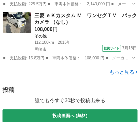
■ 支払総額: 225.5万円 ■ 車両本体価格： 2,140,000 円 ■ メーカ
ー名： 三菱 ■ 車種名： エクリプスクロスＰＨＥＶ ■ グレード
愛知
小牧市
三菱
三菱 ｅＫカスタム Ｍ ワンセグＴＶ バック
名： Ｐ ６ヶ月走行距離無制限保証付 ４ＷＤ 本革シート パワ
カメラ （なし）
ーシート...
108,000円
その他
112,100km
2015年
7月18日
提携サイト
岡崎市
■ 支払総額: 15.8万円 ■ 車両本体価格： 108,000 円 ■ メーカー
名： 三菱 ■ 車種名： ｅＫカスタム ■ グレード名： Ｍ ワン
愛知
岡崎市
その他
セグＴＶ バックカメラ ■ 排気量： 660cc ■ ドア枚数： 5D ■...
もっと見る
投稿
誰でも今すぐ30秒で投稿出来る
投稿画面へ (無料)