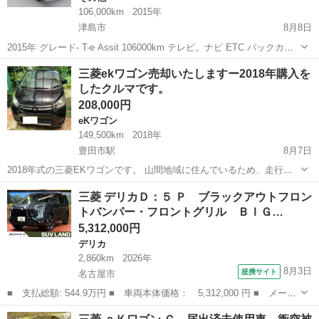
106,000km
2015年
津島市
8月8日
2015年 グレード- T-e Assit 106000km テレビ。ナビ ETC バックカメ
ラ スマートキー アルミホイル 両側パワーサイドドア
愛知
津島市
その他
三菱ekワゴン売却いたしますー2018年購入を
したクルマです。
208,000円
eKワゴン
149,500km
2018年
豊田市駅
8月7日
2018年式の三菱EKワゴンです。 山間地域に住んでいるため、走行距
離は14万9000キロと長いですが、車検等で整備を行っていることもあ
愛知
豊田市
豊田市駅
eKワゴン
三菱 デリカＤ：５ Ｐ ブラックアウトフロン
り、車の走行状態はおおむね良好です。 バッテリーは最新の物に交換
トバンパー・フロントグリル ＢＩＧ…
済みで、オイル交換もし...
5,312,000円
デリカ
2,860km
2026年
8月3日
提携サイト
名古屋市
■ 支払総額: 544.9万円 ■ 車両本体価格： 5,312,000 円 ■ メーカ
ー名： 三菱 ■ 車種名： デリカＤ：５ ■ グレード名： Ｐ ブ
愛知
名古屋市
デリカ