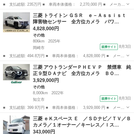
■ 支払総額: 235万円 ■ 車両本体価格： 2,270,000 円 ■ メーカー
名： 三菱 ■ 車種名： デリカミニ ■ グレード名： Ｇプレミア
愛知
豊橋市
三菱
三菱 トライトン ＧＳＲ ｅ－Ａｓｓｉｓｔ
ム ２ＷＤ ルーフレール装着 ・純正９インチナビ・マルアラ・Ｅ
障害物センサー 全方位カメラ パワ…
ＴＣ２．０...
4,828,000円
その他
806km
2025年
8月3日
提携サイト
岡崎市
■ 支払総額: 494.8万円 ■ 車両本体価格： 4,828,000 円 ■ メーカ
ー名： 三菱 ■ 車種名： トライトン ■ グレード名： ＧＳＲ
愛知
岡崎市
その他
三菱 アウトランダーＰＨＥＶ Ｐ 禁煙車 純
ｅ－Ａｓｓｉｓｔ 障害物センサー 全方位カメラ パワーシート
正９型ＤＡナビ 全方位カメラ ＢＯ…
シートヒ...
3,929,000円
その他
8,000km
2022年
8月3日
提携サイト
知立市
■ 支払総額: 399.9万円 ■ 車両本体価格： 3,929,000 円 ■ メーカ
ー名： 三菱 ■ 車種名： アウトランダーＰＨＥＶ ■ グレード
愛知
知立市
その他
三菱 ｅＫスペース Ｅ ／ＳＤナビ／ＴＶ／Ｂ
名： Ｐ 禁煙車 純正９型ＤＡナビ 全方位カメラ ＢＯＳＥ マ
カメラ／１オーナー／キーレス／Ｉス…
イパイロッ...
343,000円