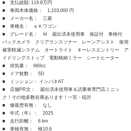
■ 支払総額: 119.8万円
■ 車両本体価格： 1,103,000 円
■ メーカー名： 三菱
■ 車種名： ｅＫワゴン
■ グレード名： Ｍ 届出済未使用車 保証付 車検付
バックカメラ クリアランスソナー レーンアシスト 衝突
被害軽減システム オートライト キーレスエントリー ア
イドリングストップ 電動格納ミラー シートヒーター
■ 排気量： 660cc
■ ドア枚数： 5D
■ ミッション： インパネAT
■ 店舗PR文： 届出済未使用車＆試乗車専門店ミニッ
ク！その他多数在庫あります！一宮・稲沢
■ 修復歴有無： なし
■ 年式（年）： 2025
■ 走行距離： 6 km
■ 車検有無： 検10.6