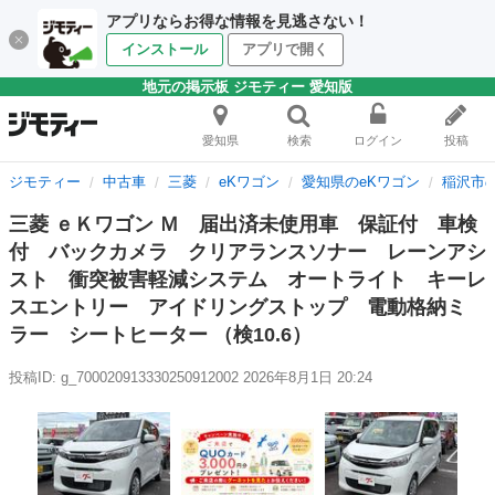
アプリならお得な情報を見逃さない！
インストール
アプリで開く
地元の掲示板 ジモティー 愛知版
愛知県
検索
ログイン
投稿
ジモティー
中古車
三菱
eKワゴン
愛知県のeKワゴン
稲沢市の
三菱 ｅＫワゴン Ｍ 届出済未使用車 保証付 車検
付 バックカメラ クリアランスソナー レーンアシ
スト 衝突被害軽減システム オートライト キーレ
スエントリー アイドリングストップ 電動格納ミ
ラー シートヒーター （検10.6）
投稿ID: g_700020913330250912002
2026年8月1日 20:24