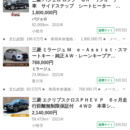
名： Ｐ １オーナー サンルーフ ＢＯＳＥプレミアムサウンドシ
車 サイドステップ シートヒーター …
ステム ...
1,800,000円
パジェロ
82,000km
2011年
8月3日
提携サイト
小牧市
■ 支払総額: 198.6万円 ■ 車両本体価格： 1,800,000 円 ■ メーカ
ー名： 三菱 ■ 車種名： パジェロ ■ グレード名： ロング Ｇ
愛知
小牧市
パジェロ
三菱 ミラージュ Ｍ ｅ－Ａｓｓｉｓｔ・スマ
Ｒ ワンオーナー車 サイドステップ シートヒーター プロジェク
ートキー・純正ＡＷ・レーンキープア…
ターキセ...
768,000円
ミラージュ
23,965km
2021年
8月3日
提携サイト
豊川市
■ 支払総額: 93.5万円 ■ 車両本体価格： 768,000 円 ■ メーカー
名： 三菱 ■ 車種名： ミラージュ ■ グレード名： Ｍ ｅ－Ａ
愛知
豊川市
ミラージュ
三菱 エクリプスクロスＰＨＥＶ Ｐ ６ヶ月走
ｓｓｉｓｔ・スマートキー・純正ＡＷ・レーンキープアラート・ＣＤ
行距離無制限保証付 ４ＷＤ 本革シ…
プレーヤー・...
2,140,000円
59,472km
2021年
8月3日
提携サイト
小牧市