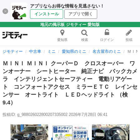
アプリならお得な情報を見逃さない！
インストール
アプリで開く
地元の掲示板 ジモティー 愛知版
愛知県
検索
ログイン
投稿
ジモティー
中古車
ミニ
愛知県のミニ
名古屋市のミニ
ＭＩＮ
ＭＩＮＩ ＭＩＮＩ クーパーＤ クロスオーバー ワ
ンオーナー シートヒーター 純正ナビ バックカメ
ラ インテリジェントセーフティー 電動リアゲー
ト コンフォートアクセス ミラーＥＴＣ レインセ
ンサー オートライト ＬＥＤヘッドライト （検
9.4）
投稿ID: g_988026022800207335002
2026年7月28日 06:41