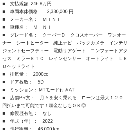
■ 支払総額: 246.8万円
■ 車両本体価格： 2,380,000 円
■ メーカー名： ＭＩＮＩ
■ 車種名： ＭＩＮＩ
■ グレード名： クーパーＤ クロスオーバー ワンオー
ナー シートヒーター 純正ナビ バックカメラ インテリ
ジェントセーフティー 電動リアゲート コンフォートアク
セス ミラーＥＴＣ レインセンサー オートライト ＬＥ
Ｄヘッドライト
■ 排気量： 2000cc
■ ドア枚数： 5D
■ ミッション： MTモード付きAT
■ 店舗PR文： 月々を安く乗れる、ローンは最大１２０
回払いまで可能です！頭金なしもＯＫ◎
■ 修復歴有無： なし
■ 年式（年）： 2022
■ 走行距離： 46,000 km