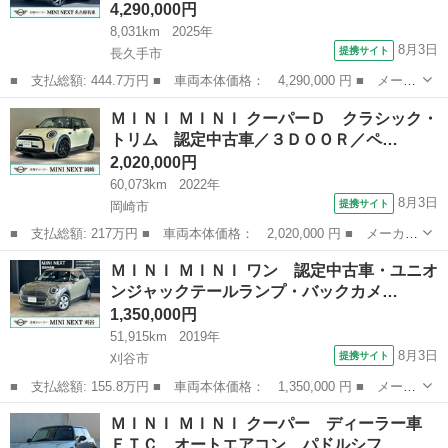
4,290,000円
8,031km
2025年
8月3日
提携サイト
長久手市
■ 支払総額: 444.7万円 ■ 車両本体価格： 4,290,000 円 ■ メーカ
ー名： ＭＩＮＩ ■ 車種名： ＭＩＮＩ ■ グレード名： カント
愛知
長久手市
ミニ
ＭＩＮＩ ＭＩＮＩ クーパーＤ クラシック・
リーマンＳオール４ フェイバード・トリム 純正ナビ・純正シート
トリム 認定中古車／３ＤＯＯＲ／ペ…
ヒーター...
2,020,000円
60,073km
2022年
8月3日
提携サイト
岡崎市
■ 支払総額: 217万円 ■ 車両本体価格： 2,020,000 円 ■ メーカー
名： ＭＩＮＩ ■ 車種名： ＭＩＮＩ ■ グレード名： クーパー
愛知
岡崎市
ミニ
ＭＩＮＩ ＭＩＮＩ ワン 認定中古車・ユニオ
Ｄ クラシック・トリム 認定中古車／３ＤＯＯＲ／ペッパーホワイ
ンジャックテールランプ・バックカメ…
ト／禁煙車...
1,350,000円
51,915km
2019年
8月3日
提携サイト
刈谷市
■ 支払総額: 155.8万円 ■ 車両本体価格： 1,350,000 円 ■ メーカ
ー名： ＭＩＮＩ ■ 車種名： ＭＩＮＩ ■ グレード名： ワン
愛知
刈谷市
ミニ
ＭＩＮＩ ＭＩＮＩ クーパー ディーラー車
認定中古車・ユニオンジャックテールランプ・バックカメラ・Ｂｌｕ
ＥＴＣ オートエアコン パドルシフ…
ｅｔｏｏ...