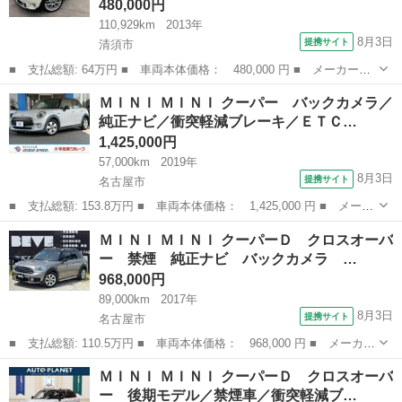
480,000円
110,929km
2013年
8月3日
提携サイト
清須市
■ 支払総額: 64万円 ■ 車両本体価格： 480,000 円 ■ メーカー
名： ＭＩＮＩ ■ 車種名： ＭＩＮＩ ■ グレード名： クーパー
愛知
清須市
ミニ
ＭＩＮＩ ＭＩＮＩ クーパー バックカメラ／
Ｓ グリーンパークＰＫＧ アクラポビッチカーボンマフラー Ｈ＆
純正ナビ／衝突軽減ブレーキ／ＥＴＣ…
Ｒダウンサス ジ...
1,425,000円
57,000km
2019年
8月3日
提携サイト
名古屋市
■ 支払総額: 153.8万円 ■ 車両本体価格： 1,425,000 円 ■ メーカ
ー名： ＭＩＮＩ ■ 車種名： ＭＩＮＩ ■ グレード名： クーパ
愛知
名古屋市
ミニ
ＭＩＮＩ ＭＩＮＩ クーパーＤ クロスオーバ
ー バックカメラ／純正ナビ／衝突軽減ブレーキ／ＥＴＣ／前後クリ
ー 禁煙 純正ナビ バックカメラ …
アランス...
968,000円
89,000km
2017年
8月3日
提携サイト
名古屋市
■ 支払総額: 110.5万円 ■ 車両本体価格： 968,000 円 ■ メーカー
名： ＭＩＮＩ ■ 車種名： ＭＩＮＩ ■ グレード名： クーパー
愛知
名古屋市
ミニ
ＭＩＮＩ ＭＩＮＩ クーパーＤ クロスオーバ
Ｄ クロスオーバー 禁煙 純正ナビ バックカメラ レーダークル
ー 後期モデル／禁煙車／衝突軽減ブ…
ーズコント...