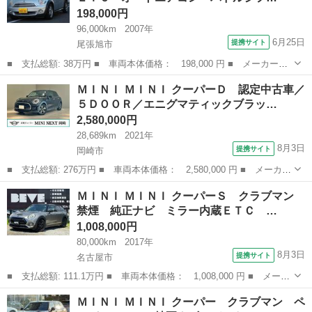
198,000円
96,000km
2007年
6月25日
提携サイト
尾張旭市
■ 支払総額: 38万円 ■ 車両本体価格： 198,000 円 ■ メーカー
名： ＭＩＮＩ ■ 車種名： ＭＩＮＩ ■ グレード名： クーパ
愛知
尾張旭市
ミニ
ＭＩＮＩ ＭＩＮＩ クーパーＤ 認定中古車／
ー ディーラー車 ＥＴＣ オートエアコン パドルシフト スモー
５ＤＯＯＲ／エニグマティックブラッ…
ク ＵＶカットフィ...
2,580,000円
28,689km
2021年
8月3日
提携サイト
岡崎市
■ 支払総額: 276万円 ■ 車両本体価格： 2,580,000 円 ■ メーカー
名： ＭＩＮＩ ■ 車種名： ＭＩＮＩ ■ グレード名： クーパー
愛知
岡崎市
ミニ
ＭＩＮＩ ＭＩＮＩ クーパーＳ クラブマン
Ｄ 認定中古車／５ＤＯＯＲ／エニグマティックブラック／禁煙車／
禁煙 純正ナビ ミラー内蔵ＥＴＣ …
アダプティ...
1,008,000円
80,000km
2017年
8月3日
提携サイト
名古屋市
■ 支払総額: 111.1万円 ■ 車両本体価格： 1,008,000 円 ■ メーカ
ー名： ＭＩＮＩ ■ 車種名： ＭＩＮＩ ■ グレード名： クーパ
愛知
名古屋市
ミニ
ＭＩＮＩ ＭＩＮＩ クーパー クラブマン ペ
ーＳ クラブマン 禁煙 純正ナビ ミラー内蔵ＥＴＣ スマートキ