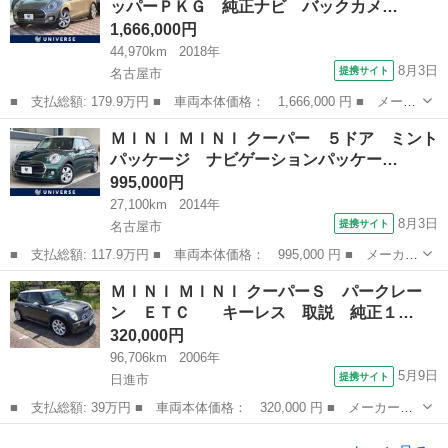
ッパーＰＫＧ 純正ナビ バックカメ…
ー Ｂｌ...
1,666,000円
44,970km
2018年
8月3日
提携サイト
名古屋市
■ 支払総額: 179.9万円 ■ 車両本体価格： 1,666,000 円 ■ メーカ
ー名： ＭＩＮＩ ■ 車種名： ＭＩＮＩ ■ グレード名： クーパ
愛知
名古屋市
ミニ
ＭＩＮＩ ＭＩＮＩ クーパー ５ドア ミント
ー クラブマン ペッパーＰＫＧ 純正ナビ バックカメラ シート
パッケージ ナビゲーションパッケー…
ヒーター...
995,000円
27,100km
2014年
8月3日
提携サイト
名古屋市
■ 支払総額: 117.9万円 ■ 車両本体価格： 995,000 円 ■ メーカー
名： ＭＩＮＩ ■ 車種名： ＭＩＮＩ ■ グレード名： クーパ
愛知
名古屋市
ミニ
ＭＩＮＩ ＭＩＮＩ クーパーＳ パークレー
ー ５ドア ミントパッケージ ナビゲーションパッケージ 純正ナ
ン ＥＴＣ キーレス 取説 純正１…
ビ ＥＴＣ内...
320,000円
96,706km
2006年
5月9日
提携サイト
日進市
■ 支払総額: 39万円 ■ 車両本体価格： 320,000 円 ■ メーカー
名： ＭＩＮＩ ■ 車種名： ＭＩＮＩ ■ グレード名： クーパー
愛知
日進市
ミニ
Ｓ パークレーン ＥＴＣ キーレス 取説 純正１７インチＡ