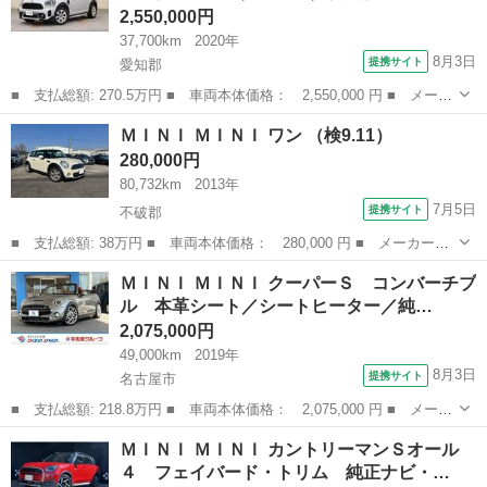
2,550,000円
37,700km
2020年
8月3日
提携サイト
愛知郡
■ 支払総額: 270.5万円 ■ 車両本体価格： 2,550,000 円 ■ メーカ
ー名： ＭＩＮＩ ■ 車種名： ＭＩＮＩ ■ グレード名： クーパ
愛知
愛知郡
ミニ
ＭＩＮＩ ＭＩＮＩ ワン （検9.11）
ーＤ クロスオーバー 後期モデル／禁煙車／衝突軽減ブレーキ／Ａ
280,000円
ＣＣ／ナ...
80,732km
2013年
7月5日
提携サイト
不破郡
■ 支払総額: 38万円 ■ 車両本体価格： 280,000 円 ■ メーカー
名： ＭＩＮＩ ■ 車種名： ＭＩＮＩ ■ グレード名： ワン ■
岐阜
不破郡
ミニ
ＭＩＮＩ ＭＩＮＩ クーパーＳ コンバーチブ
排気量： 1600cc ■ ドア枚数： 3D ■ ミッション： AT6速 ■...
ル 本革シート／シートヒーター／純…
2,075,000円
49,000km
2019年
8月3日
提携サイト
名古屋市
■ 支払総額: 218.8万円 ■ 車両本体価格： 2,075,000 円 ■ メーカ
ー名： ＭＩＮＩ ■ 車種名： ＭＩＮＩ ■ グレード名： クーパ
愛知
名古屋市
ミニ
ＭＩＮＩ ＭＩＮＩ カントリーマンＳオール
ーＳ コンバーチブル 本革シート／シートヒーター／純正ＨＤＤナ
４ フェイバード・トリム 純正ナビ・…
ビ／レー...