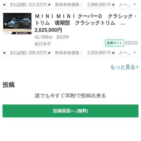
■ 支払総額: 312.9万円 ■ 車両本体価格： 2,998,000 円 ■ メーカ
ー名： ＭＩＮＩ ■ 車種名： ＭＩＮＩ ■ グレード名： クーパ
愛知
名古屋市
ミニ
ＭＩＮＩ ＭＩＮＩ クーパーＤ クラシック・
ーＳＤ クラシック・トリム ５ドア １オーナー クラシックトリ
トリム 後期型 クラシックトリム …
ム 純正...
2,025,000円
42,780km
2022年
8月2日
提携サイト
春日井市
■ 支払総額: 209.9万円 ■ 車両本体価格： 2,025,000 円 ■ メーカ
ー名： ＭＩＮＩ ■ 車種名： ＭＩＮＩ ■ グレード名： クーパ
愛知
春日井市
ミニ
ーＤ クラシック・トリム 後期型 クラシックトリム ドライビン
もっと見る
グアシス...
投稿
誰でも今すぐ30秒で投稿出来る
投稿画面へ (無料)