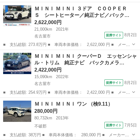
あり 外装小キズ程度 内装臭くなくキレイ 車検１年チョイあります 下
愛知
豊川市
ミニ
クーパー
ＭＩＮＩ ＭＩＮＩ ３ドア ＣＯＯＰＥＲ
見からお願いします ファミリーマート豊川インター南店へ
Ｓ シートヒーター／純正ナビ／バック…
2,622,000円
21,000km
2021年
8月2日
提携サイト
名古屋市
■ 支払総額: 273.8万円 ■ 車両本体価格： 2,622,000 円 ■ メーカ
ー名： ＭＩＮＩ ■ 車種名： ＭＩＮＩ ■ グレード名： ３ド
愛知
名古屋市
ミニ
ＭＩＮＩ ＭＩＮＩ クーパーＤ エッセンシャ
ア ＣＯＯＰＥＲ Ｓ シートヒーター／純正ナビ／バックカメラ／
ル・トリム 純正ナビ バックカメラ…
レーダーク...
2,422,000円
15,090km
2022年
8月2日
提携サイト
名古屋市
■ 支払総額: 254.9万円 ■ 車両本体価格： 2,422,000 円 ■ メーカ
ー名： ＭＩＮＩ ■ 車種名： ＭＩＮＩ ■ グレード名： クーパ
愛知
名古屋市
ミニ
ＭＩＮＩ ＭＩＮＩ ワン （検9.11）
ーＤ エッセンシャル・トリム 純正ナビ バックカメラ パークデ
280,000円
ィスタン...
80,732km
2013年
7月5日
提携サイト
不破郡
■ 支払総額: 38万円 ■ 車両本体価格： 280,000 円 ■ メーカー