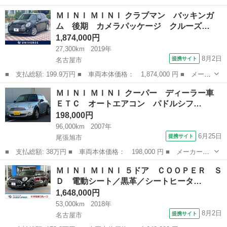
ー名： ＭＩＮＩ ■ 車種名： ＭＩＮＩ ■ グレード名： クーパ
愛知
名古屋市
ミニ
ＭＩＮＩ ＭＩＮＩ クラブマン バッキンガ
ーＳＤ クロスオーバー オール４ シートヒーター／電動リアゲー
ム 後期 カメラパッケージ クルーズ…
ト／レー...
1,874,000円
27,300km
2019年
8月2日
提携サイト
名古屋市
■ 支払総額: 199.9万円 ■ 車両本体価格： 1,874,000 円 ■ メーカ
ー名： ＭＩＮＩ ■ 車種名： ＭＩＮＩ ■ グレード名： クラブ
愛知
名古屋市
ミニ
ＭＩＮＩ ＭＩＮＩ クーパー ディーラー車
マン バッキンガム 後期 カメラパッケージ クルーズコントロー
ＥＴＣ オートエアコン パドルシフ…
ル 純正...
198,000円
96,000km
2007年
6月25日
提携サイト
尾張旭市
■ 支払総額: 38万円 ■ 車両本体価格： 198,000 円 ■ メーカー
名： ＭＩＮＩ ■ 車種名： ＭＩＮＩ ■ グレード名： クーパ
愛知
尾張旭市
ミニ
ＭＩＮＩ ＭＩＮＩ ５ドア ＣＯＯＰＥＲ Ｓ
ー ディーラー車 ＥＴＣ オートエアコン パドルシフト スモー
Ｄ 電動シート／黒革／シートヒータ…
ク ＵＶカットフィ...
1,648,000円
53,000km
2018年
8月2日
提携サイト
名古屋市