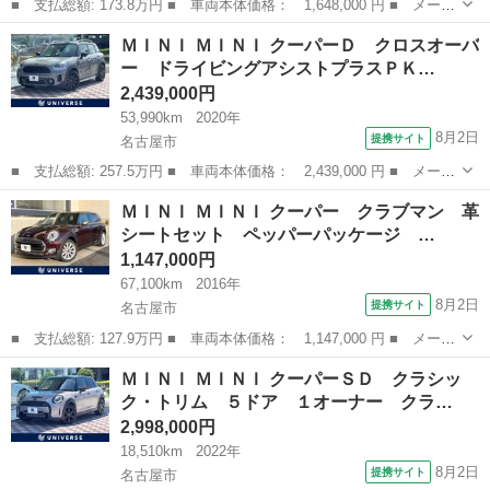
■ 支払総額: 173.8万円 ■ 車両本体価格： 1,648,000 円 ■ メーカ
ー名： ＭＩＮＩ ■ 車種名： ＭＩＮＩ ■ グレード名： ５ド
愛知
名古屋市
ミニ
ＭＩＮＩ ＭＩＮＩ クーパーＤ クロスオーバ
ア ＣＯＯＰＥＲ ＳＤ 電動シート／黒革／シートヒーター／アク
ー ドライビングアシストプラスＰＫ…
ティブクル...
2,439,000円
53,990km
2020年
8月2日
提携サイト
名古屋市
■ 支払総額: 257.5万円 ■ 車両本体価格： 2,439,000 円 ■ メーカ
ー名： ＭＩＮＩ ■ 車種名： ＭＩＮＩ ■ グレード名： クーパ
愛知
名古屋市
ミニ
ＭＩＮＩ ＭＩＮＩ クーパー クラブマン 革
ーＤ クロスオーバー ドライビングアシストプラスＰＫＧ 純正ナ
シートセット ペッパーパッケージ …
ビ バッ...
1,147,000円
67,100km
2016年
8月2日
提携サイト
名古屋市
■ 支払総額: 127.9万円 ■ 車両本体価格： 1,147,000 円 ■ メーカ
ー名： ＭＩＮＩ ■ 車種名： ＭＩＮＩ ■ グレード名： クーパ
愛知
名古屋市
ミニ
ＭＩＮＩ ＭＩＮＩ クーパーＳＤ クラシッ
ー クラブマン 革シートセット ペッパーパッケージ 青革シー
ク・トリム ５ドア １オーナー クラ…
ト 純正ナ...
2,998,000円
18,510km
2022年
8月2日
提携サイト
名古屋市