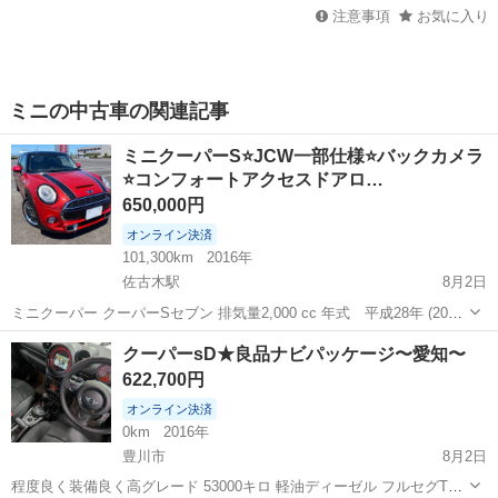
注意事項
お気に入り
ミニの中古車の関連記事
ミニクーパーS⭐️JCW一部仕様⭐️バックカメラ
⭐️コンフォートアクセスドアロ…
650,000円
オンライン決済
101,300km
2016年
佐古木駅
8月2日
ミニクーパー クーパーSセブン 排気量2,000 cc 年式 平成28年 (2016
年) 8月 走行距離101,246km 外装色 レッド&ブラック 車検 有効期限
愛知
弥富市
佐古木駅
ミニ
クーパーsD★良品ナビパッケージ〜愛知〜
令和9年8月30日まで 型式 DBA-XS20 乗車定員...
622,700円
オンライン決済
0km
2016年
豊川市
8月2日
程度良く装備良く高グレード 53000キロ 軽油ディーゼル フルセグTV