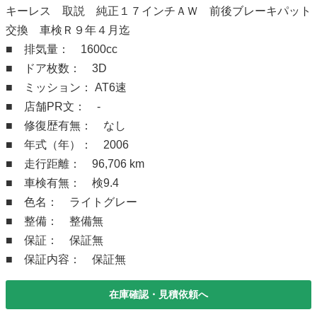
キーレス 取説 純正１７インチＡＷ 前後ブレーキパット
交換 車検Ｒ９年４月迄
■ 排気量： 1600cc
■ ドア枚数： 3D
■ ミッション： AT6速
■ 店舗PR文： -
■ 修復歴有無： なし
■ 年式（年）： 2006
■ 走行距離： 96,706 km
■ 車検有無： 検9.4
■ 色名： ライトグレー
■ 整備： 整備無
■ 保証： 保証無
■ 保証内容： 保証無
在庫確認・見積依頼へ