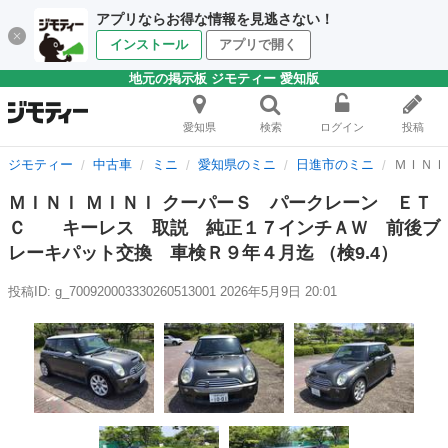
アプリならお得な情報を見逃さない！
インストール
アプリで開く
地元の掲示板 ジモティー 愛知版
愛知県
検索
ログイン
投稿
ジモティー
中古車
ミニ
愛知県のミニ
日進市のミニ
ＭＩＮＩ
ＭＩＮＩ ＭＩＮＩ クーパーＳ パークレーン ＥＴ
Ｃ キーレス 取説 純正１７インチＡＷ 前後ブ
レーキパット交換 車検Ｒ９年４月迄 （検9.4）
投稿ID: g_700920003330260513001
2026年5月9日 20:01