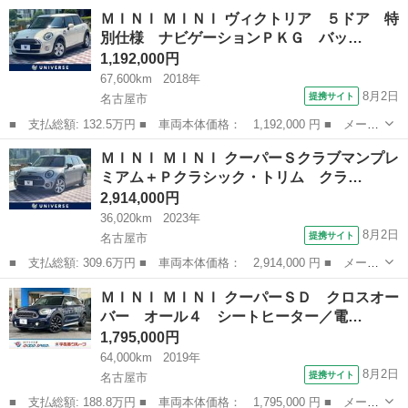
名： ＭＩＮＩ ■ 車種名： ＭＩＮＩ ■ グレード名： ワン ■
岐阜
不破郡
ミニ
ＭＩＮＩ ＭＩＮＩ ヴィクトリア ５ドア 特
排気量： 1600cc ■ ドア枚数： 3D ■ ミッション： AT6速 ■...
別仕様 ナビゲーションＰＫＧ バッ…
1,192,000円
67,600km
2018年
8月2日
提携サイト
名古屋市
■ 支払総額: 132.5万円 ■ 車両本体価格： 1,192,000 円 ■ メーカ
ー名： ＭＩＮＩ ■ 車種名： ＭＩＮＩ ■ グレード名： ヴィク
愛知
名古屋市
ミニ
ＭＩＮＩ ＭＩＮＩ クーパーＳクラブマンプレ
トリア ５ドア 特別仕様 ナビゲーションＰＫＧ バックカメラ
ミアム＋Ｐクラシック・トリム クラ…
ｂｌｕｅ...
2,914,000円
36,020km
2023年
8月2日
提携サイト
名古屋市
■ 支払総額: 309.6万円 ■ 車両本体価格： 2,914,000 円 ■ メーカ
ー名： ＭＩＮＩ ■ 車種名： ＭＩＮＩ ■ グレード名： クーパ
愛知
名古屋市
ミニ
ＭＩＮＩ ＭＩＮＩ クーパーＳＤ クロスオー
ーＳクラブマンプレミアム＋Ｐクラシック・トリム クラシックトリ
バー オール４ シートヒーター／電…
ム バッ...
1,795,000円
64,000km
2019年
8月2日
提携サイト
名古屋市
■ 支払総額: 188.8万円 ■ 車両本体価格： 1,795,000 円 ■ メーカ