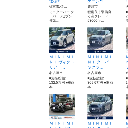
仕様⭐…
ケージ〜…
弥富市/佐…
豊川市
ミニクーパー ク
程度良く装備良
ーパーSセブン
く高グレード
排気…
53000キ…
ＭＩＮＩ ＭＩ
ＭＩＮＩ ＭＩ
ＮＩ ヴィクト
ＮＩ クーパー
リア …
Ｓクラ…
名古屋市
名古屋市
■支払総額:
■支払総額:
132.5万円 ■車両
309.6万円 ■車両
本…
本…
ＭＩＮＩ ＭＩ
ＭＩＮＩ ＭＩ