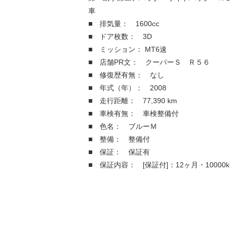
車
■ 排気量： 1600cc
■ ドア枚数： 3D
■ ミッション： MT6速
■ 店舗PR文： クーパーＳ Ｒ５６
■ 修復歴有無： なし
■ 年式（年）： 2008
■ 走行距離： 77,390 km
■ 車検有無： 車検整備付
■ 色名： ブルーＭ
■ 整備： 整備付
■ 保証： 保証有
■ 保証内容： [保証付]：12ヶ月・10000k