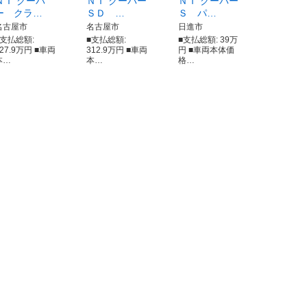
ＮＩ クーパ
ＮＩ クーパー
ＮＩ クーパー
ー クラ…
ＳＤ …
Ｓ パ…
名古屋市
名古屋市
日進市
■支払総額:
■支払総額:
■支払総額: 39万
127.9万円 ■車両
312.9万円 ■車両
円 ■車両本体価
本…
本…
格…