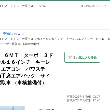
ドア ＥＴＣ 純正アル... 中古車
地元の掲示板 ジモティー
安城市のミニ
 ３ドア ＥＴＣ 純正アルミホイール１６インチ キーレスエントリー ＨＩＤ 
ユーザー買取車 （車検整備付）
Ｓ ６ＭＴ ターボ ３ド
5
お気に入り登録
ール１６インチ キーレ
 エアコン パワステ
助手席エアバッグ サイ
取車 （車検整備付）
更新2026年8月9日 02:07
作成2026年7月2日 17:20