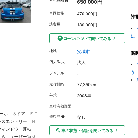
支払総額
650,000円
車両価格
470,000円
詐
諸費用
180,000円
に
ローンについて聞いてみる
地域
安城市
関
個人/法人
法人
う
ジャンル
-
走行距離
77,390km
年式
2008年
車検有効期限
ーボ ３ドア ＥＴ
修復歴
なし
レスエントリー Ｈ
ウィンドウ 運転
車の状態・保証を聞いてみる
ＢＳ ユーザー買取