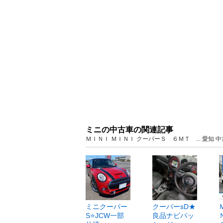
ミニの中古車の関連記事
ＭＩＮＩ ＭＩＮＩ クーパーＳ ６ＭＴ ... 愛知
ミニクーパー
クーパーsD★
S⭐️JCW一部
良品ナビパッ