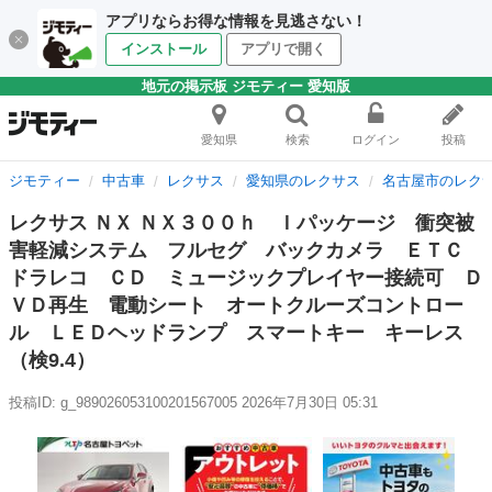
アプリならお得な情報を見逃さない！
インストール
アプリで開く
地元の掲示板 ジモティー 愛知版
愛知県
検索
ログイン
投稿
ジモティー
中古車
レクサス
愛知県のレクサス
名古屋市のレク
レクサス ＮＸ ＮＸ３００ｈ Ｉパッケージ 衝突被
害軽減システム フルセグ バックカメラ ＥＴＣ
ドラレコ ＣＤ ミュージックプレイヤー接続可 Ｄ
ＶＤ再生 電動シート オートクルーズコントロー
ル ＬＥＤヘッドランプ スマートキー キーレス
（検9.4）
投稿ID: g_989026053100201567005
2026年7月30日 05:31