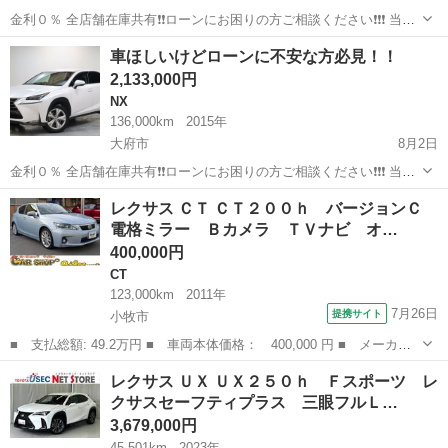
金利０％ 全店舗在庫共有❗️❗️ローンにお困りの方ご相談ください❗️❗️❗️ 当店
の自社ローンは 👉審査通過率95％❗️ さらに… 👉総額150万円までのお
愛知
大府市
RX
ローン
車ほしいけどローンに不安な方必見！！
車なら【頭金0円OK】✨ 「今は無理かも…」と...
2,133,000円
NX
136,000km
2015年
大府市
8月2日
金利０％ 全店舗在庫共有❗️❗️ローンにお困りの方ご相談ください❗️❗️❗️ 当店
の自社ローンは 👉審査通過率95％❗️ さらに… 👉総額150万円までのお
愛知
大府市
NX
ローン
レクサス ＣＴ ＣＴ２００ｈ バージョンＣ
車なら【頭金0円OK】✨ 「今は無理かも…」と...
電格ミラー Ｂカメラ ＴＶナビ オ…
400,000円
CT
123,000km
2011年
7月26日
提携サイト
小牧市
■ 支払総額: 49.2万円 ■ 車両本体価格： 400,000 円 ■ メーカー
名： レクサス ■ 車種名： ＣＴ ■ グレード名： ＣＴ２００
愛知
小牧市
CT
レクサス ＵＸ ＵＸ２５０ｈ Ｆスポーツ レ
ｈ バージョンＣ 電格ミラー Ｂカメラ ＴＶナビ オートエアコ
クサスセーフティプラス 三眼フルＬ…
ン ＥＴＣ車載...
3,679,000円
45,501km
2023年