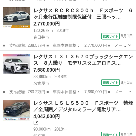
ー名： レクサス ■ 車種名： ＧＳ ■ グレード名： ＧＳ４５０
愛知
一宮市
GS
レクサス ＲＣ ＲＣ３００ｈ Ｆスポーツ ６
ｈ 衝突被害軽減システム フルセグ バックカメラ ＥＴＣ ドラ
ヶ月走行距離無制限保証付 三眼ヘッ…
レコ Ｃ...
2,770,000円
120,267km
2019年
8月1日
提携サイト
春日井市
■ 支払総額: 288.5万円 ■ 車両本体価格： 2,770,000 円 ■ メーカ
ー名： レクサス ■ 車種名： ＲＣ ■ グレード名： ＲＣ３００
愛知
春日井市
レクサス
レクサス ＬＸ ＬＸ５７０ブラックシークエン
ｈ Ｆスポーツ ６ヶ月走行距離無制限保証付 三眼ヘッドライト
ス ８人乗り モデリスタエアロＦス…
本革シー...
7,680,000円
83,890km
2018年
8月1日
提携サイト
名古屋市
■ 支払総額: 783.2万円 ■ 車両本体価格： 7,680,000 円 ■ メーカ
ー名： レクサス ■ 車種名： ＬＸ ■ グレード名： ＬＸ５７０
愛知
名古屋市
レクサス
レクサス ＬＳ ＬＳ５００ Ｆスポーツ 禁煙
ブラックシークエンス ８人乗り モデリスタエアロＦスポイラー／
／全周囲／デジタルミラー／電動リア…
Ｒスカー...
4,042,000円
LS
90,000km
2018年
8月1日
提携サイト
知立市