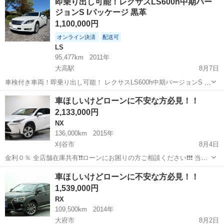
即乗り出し可能！レクサスLS600h中期バー
ジョンS Iパッケージ 黒革
1,100,000円
オンライン決済
配送可
LS
95,477km
2011年
大高駅
8月7日
車検付き車両！即乗り出し可能！ レクサスLS600h中期バージョンS I
パッケージ です。 ■車両情報 ・車種 :レクサス LS 中期 ・グレード：
愛知
名古屋市
大高駅
LS
車ほしいけどローンに不安な方必見！！
LS600hバージョンS Iパッケージ ・年式：平成23年式 ・走行距...
2,133,000円
NX
136,000km
2015年
刈谷市
8月4日
金利０％ 全店舗在庫共有❗️❗️ローンにお困りの方ご相談ください❗️❗️❗️ 当店
の自社ローンは 👉審査通過率95％❗️ さらに… 👉総額150万円までのお
愛知
刈谷市
NX
ローン
車ほしいけどローンに不安な方必見！！
車なら【頭金0円OK】✨ 「今は無理かも…」と...
1,539,000円
RX
109,500km
2014年
大府市
8月2日