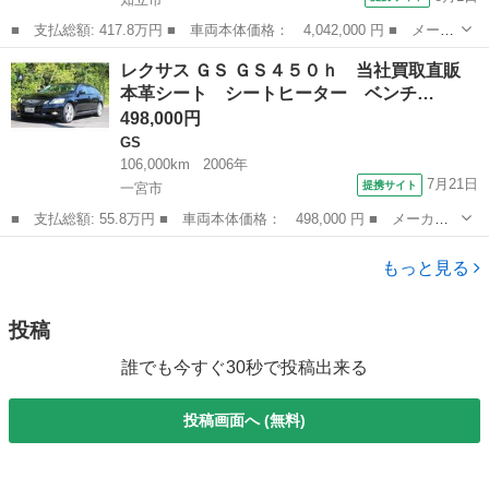
■ 支払総額: 417.8万円 ■ 車両本体価格： 4,042,000 円 ■ メーカ
ー名： レクサス ■ 車種名： ＬＳ ■ グレード名： ＬＳ５０
愛知
知立市
LS
レクサス ＧＳ ＧＳ４５０ｈ 当社買取直販
０ Ｆスポーツ 禁煙／全周囲／デジタルミラー／電動リアゲート／
本革シート シートヒーター ベンチ…
ブラインド...
498,000円
GS
106,000km
2006年
7月21日
提携サイト
一宮市
■ 支払総額: 55.8万円 ■ 車両本体価格： 498,000 円 ■ メーカー
名： レクサス ■ 車種名： ＧＳ ■ グレード名： ＧＳ４５０
愛知
一宮市
GS
ｈ 当社買取直販 本革シート シートヒーター ベンチレーター
もっと見る
純正ナビ バッ...
投稿
誰でも今すぐ30秒で投稿出来る
投稿画面へ (無料)