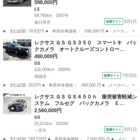
598,000円
LS
59,790km
2007年
8月1日
提携サイト
春日井市
■ 支払総額: 79.8万円 ■ 車両本体価格： 598,000 円 ■ メーカー
名： レクサス ■ 車種名： ＬＳ ■ グレード名： ＬＳ４６０
愛知
春日井市
LS
レクサス ＧＳ ＧＳ３５０ スマートキ バッ
バージョンＣ Ｉパッケージ 革シート アルカンターラ ２０イン
クカメラ オートクルーズコントロー…
チアルミ ナ...
480,000円
GS
126,000km
2009年
7月22日
提携サイト
瑞穂市
■ 支払総額: 55万円 ■ 車両本体価格： 480,000 円 ■ メーカー
名： レクサス ■ 車種名： ＧＳ ■ グレード名： ＧＳ３５０
岐阜
瑞穂市
GS
レクサス ＧＳ ＧＳ４５０ｈ 衝突被害軽減シ
スマートキ バックカメラ オートクルーズコントロール パワーシ
ステム フルセグ バックカメラ Ｅ…
ート ナビ パワ...
2,560,000円
GS
20,021km
2019年
8月1日
提携サイト
一宮市
■ 支払総額: 269.5万円 ■ 車両本体価格： 2,560,000 円 ■ メーカ