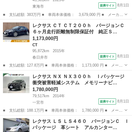
8月1日
提携サイト
東海市
■ 支払総額: 383万円 ■ 車両本体価格： 3,679,000 円 ■ メーカー
名： レクサス ■ 車種名： ＵＸ ■ グレード名： ＵＸ２５０
愛知
東海市
レクサス
レクサス ＣＴ ＣＴ２００ｈ バージョンＣ
ｈ Ｆスポーツ レクサスセーフティプラス 三眼フルＬＥＤヘッド
６ヶ月走行距離無制限保証付 純正Ｓ…
ライト パノ...
1,173,000円
CT
95,872km
2015年
8月1日
提携サイト
春日井市
■ 支払総額: 127.8万円 ■ 車両本体価格： 1,173,000 円 ■ メーカ
ー名： レクサス ■ 車種名： ＣＴ ■ グレード名： ＣＴ２００
愛知
春日井市
CT
レクサス ＮＸ ＮＸ３００ｈ Ｉパッケージ
ｈ バージョンＣ ６ヶ月走行距離無制限保証付 純正ＳＤナビ Ｌ
衝突被害軽減システム メモリーナビ…
ｔｅｘシ...
1,780,000円
79,517km
2014年
8月1日
提携サイト
一宮市
■ 支払総額: 188.1万円 ■ 車両本体価格： 1,780,000 円 ■ メーカ
ー名： レクサス ■ 車種名： ＮＸ ■ グレード名： ＮＸ３００
愛知
一宮市
レクサス
レクサス ＬＳ ＬＳ４６０ バージョンＣ Ｉ
ｈ Ｉパッケージ 衝突被害軽減システム メモリーナビ フルセ
パッケージ 革シート アルカンター…
グ バック...