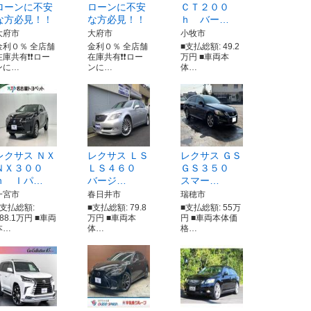
ローンに不安
ローンに不安
ＣＴ２００
な方必見！！
な方必見！！
ｈ バー…
大府市
大府市
小牧市
金利０％ 全店舗
金利０％ 全店舗
■支払総額: 49.2
庫共有❗️❗️ロー
在庫共有❗️❗️ロー
万円 ■車両本
ンに…
ンに…
体…
レクサス ＮＸ
レクサス ＬＳ
レクサス ＧＳ
ＮＸ３００
ＬＳ４６０
ＧＳ３５０
ｈ Ｉパ…
バージ…
スマー…
一宮市
春日井市
瑞穂市
■支払総額:
■支払総額: 79.8
■支払総額: 55万
188.1万円 ■車両
万円 ■車両本
円 ■車両本体価
本…
体…
格…