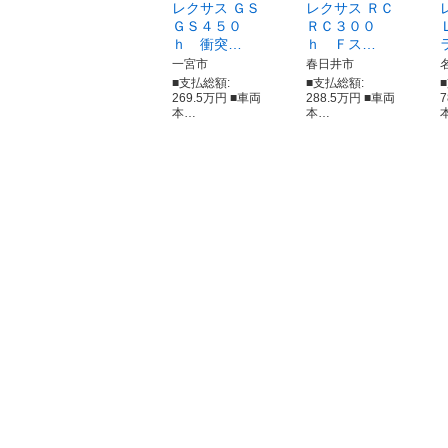
レクサス ＧＳ
レクサス ＲＣ
ＧＳ４５０
ＲＣ３００
ｈ 衝突…
ｈ Ｆス…
一宮市
春日井市
■支払総額:
■支払総額:
269.5万円 ■車両
288.5万円 ■車両
本…
本…