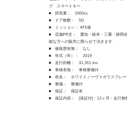
プ スマートキー
■ 排気量： 2000cc
■ ドア枚数： 5D
■ ミッション： AT6速
■ 店舗PR文： 愛知・岐阜・三重・静岡
能な方への販売に限らせて頂きます
■ 修復歴有無： なし
■ 年式（年）： 2019
■ 走行距離： 31,351 km
■ 車検有無： 車検整備付
■ 色名： ホワイトノーヴァガラスフレー
■ 整備： 整備付
■ 保証： 保証有
■ 保証内容： [保証付]：12ヶ月・走行無