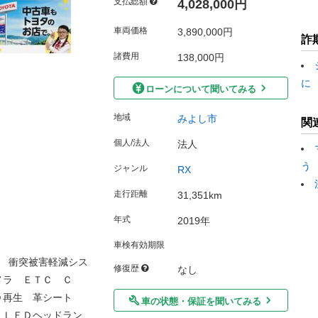
支払総額
4,028,000円
車両価格
3,890,000円
詐
諸費用
138,000円
に
ローンについて聞いてみる
地域
みよし市
関
個人/法人
法人
う
ジャンル
RX
走行距離
31,351km
年式
2019年
車検有効期限
 衝突被害軽減シス
修復歴
なし
メラ ＥＴＣ Ｃ
Ｄ再生 革シート
車の状態・保証を聞いてみる
 ＬＥＤヘッドラン