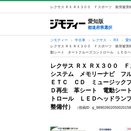
レクサス ＲＸ ＲＸ３００ Ｆスポーツ 衝突被害軽
愛知版
都道府県選択
ジモティー
中古車
レクサス
RX
愛
レクサス ＲＸ ＲＸ３００ Ｆスポーツ 衝突被
動シート オートクルーズコントロール ＬＥＤヘ
レクサス ＲＸ ＲＸ３００ 
システム メモリーナビ フ
ＥＴＣ ＣＤ ミュージック
Ｄ再生 革シート 電動シー
トロール ＬＥＤヘッドランプ
整備付）
（投稿ID : g_9890260205002015