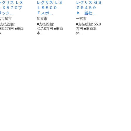
レクサス ＬＸ
レクサス ＬＳ
レクサス ＧＳ
ＬＸ５７０ブ
ＬＳ５００
ＧＳ４５０
ラック…
Ｆスポ…
ｈ 当社…
名古屋市
知立市
一宮市
■支払総額:
■支払総額:
■支払総額: 55.8
783.2万円 ■車両
417.8万円 ■車両
万円 ■車両本
本…
本…
体…