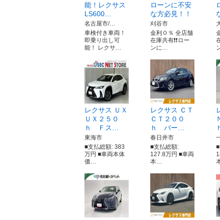
能！レクサス
ローンに不安
LS600…
な方必見！！
名古屋市/…
刈谷市
車検付き車両！
金利０％ 全店舗
即乗り出し可
在庫共有❗️❗️ロー
在
能！ レクサ…
ンに…
レクサス ＵＸ
レクサス ＣＴ
ＵＸ２５０
ＣＴ２００
ｈ Ｆス…
ｈ バー…
東海市
春日井市
■支払総額: 383
■支払総額:
万円 ■車両本体
127.8万円 ■車両
価…
本…