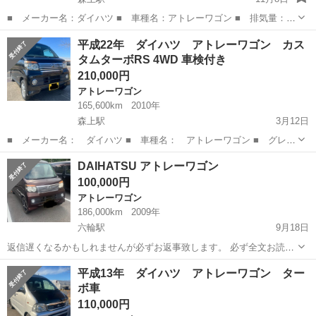
■ メーカー名：ダイハツ ■ 車種名：アトレーワゴン ■ 排気量：
660cc ■ ミッション： AT ■ 型式 : S220G ■ 年式（年）：2004
愛知
稲沢市
森上駅
アトレーワゴン
ダイハツアトレー
平成22年 ダイハツ アトレーワゴン カス
■ 走行距離：116,600km ■ 車検有無：無し ■ 色...
タムターボRS 4WD 車検付き
210,000円
アトレーワゴン
165,600km
2010年
森上駅
3月12日
■ メーカー名： ダイハツ ■ 車種名： アトレーワゴン ■ グレー
ド： カスタムターボRSリミテッド ■ 排気量： 660cc ■ ミッシ
愛知
稲沢市
森上駅
アトレーワゴン
ミッション
DAIHATSU アトレーワゴン
ョン： AT ■ 型式 : S331G ■ 年式（年）： 2010 ■ 走行距
100,000円
離： ...
アトレーワゴン
186,000km
2009年
六輪駅
9月18日
返信遅くなるかもしれませんが必ずお返事致します。 必ず全文お読み
になりメッセージ下さい。 尚、車両引渡しは納車待ちの車が届いてか
愛知
稲沢市
六輪駅
アトレーワゴン
DAIHATSU
平成13年 ダイハツ アトレーワゴン ター
らになります。 (10月上旬～中旬予定) ●メーカー:DAIHATSU ●車種:ア
ボ車
トレーワゴン...
110,000円