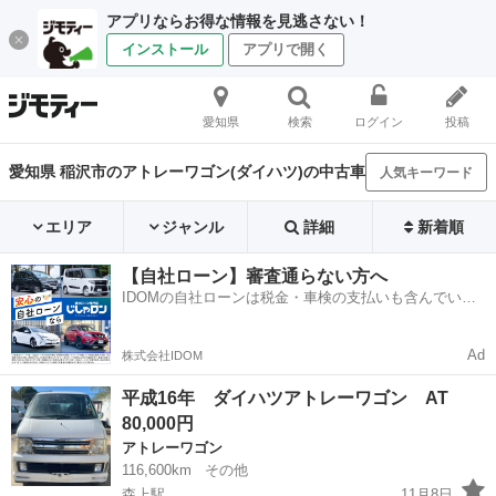
アプリならお得な情報を見逃さない！
インストール
アプリで開く
愛知県
検索
ログイン
投稿
愛知県 稲沢市のアトレーワゴン(ダイハツ)の中古車
人気キーワード
エリア
ジャンル
詳細
新着順
【自社ローン】審査通らない方へ
IDOMの自社ローンは税金・車検の支払いも含んでいる
ので毎月の支払額は一定
Ad
株式会社IDOM
平成16年 ダイハツアトレーワゴン AT
80,000円
アトレーワゴン
116,600km
その他
森上駅
11月8日