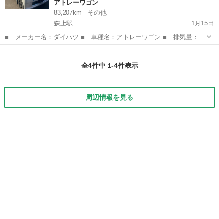
アトレーワゴン
83,207km
その他
森上駅
1月15日
■ メーカー名：ダイハツ ■ 車種名：アトレーワゴン ■ 排気量：
660cc ■ ミッション： AT ■ 型式 : S220G ■ 年式（年）：
愛知
稲沢市
森上駅
アトレーワゴン
ミッション
2001 ■ 走行距離： 83207km ■ 車検有無： なし ■ 色...
全4件中 1-4件表示
周辺情報を見る