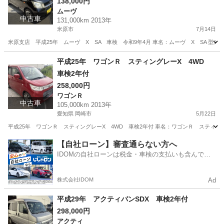
138,000円
ムーヴ
中古車
131,000km 2013年
米原市
7月14日
米原支店 平成25年 ムーヴ X SA 車検 令和9年4月 車名：ムーヴ X SA 型式：LA1
滋賀
米原市
ムーヴ
注意点
平成25年 ワゴンＲ スティングレーX 4WD
車検2年付
258,000円
ワゴンＲ
中古車
105,000km 2013年
愛知県 岡崎市
5月22日
平成25年 ワゴンＲ スティングレーX 4WD 車検2年付 車名：ワゴンＲ スティングレーX
愛知
岡崎市
ワゴンＲ
ワゴンR
【自社ローン】審査通らない方へ
IDOMの自社ローンは税金・車検の支払いも含んでい
るので毎月の支払額は一定
株式会社IDOM
Ad
平成29年 アクティバンSDX 車検2年付
298,000円
アクティ