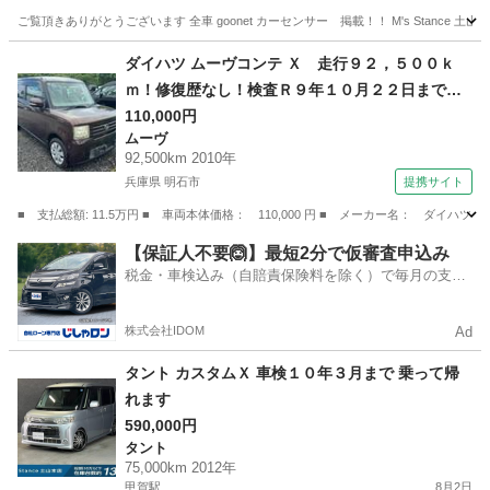
ご覧頂きありがとうございます 全車 goonet カーセンサー 掲載！！ M's Stance 
滋賀
甲賀市
甲賀駅
ハイゼット
ダイハツ ムーヴコンテ Ｘ 走行９２，５００ｋ
ｍ！修復歴なし！検査Ｒ９年１０月２２日まで！
スマートキー！ベンチシート！オートエアコン！
110,000円
ムーヴ
電動格納ミラー！ （検9.10）
92,500km 2010年
兵庫県 明石市
提携サイト
■ 支払総額: 11.5万円 ■ 車両本体価格： 110,000 円 ■ メーカー名： ダ
兵庫
明石市
ムーヴ
【保証人不要🙆】最短2分で仮審査申込み
税金・車検込み（自賠責保険料を除く）で毎月の支払
額は一定の自社ローン🚗
株式会社IDOM
Ad
タント カスタムＸ 車検１０年３月まで 乗って帰
れます
590,000円
タント
75,000km 2012年
甲賀駅
8月2日