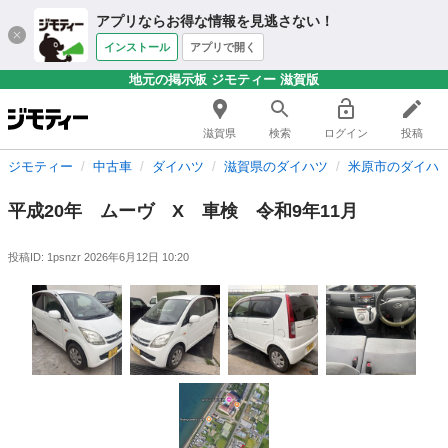
アプリならお得な情報を見逃さない！
インストール
アプリで開く
地元の掲示板 ジモティー 滋賀版
滋賀県
検索
ログイン
投稿
ジモティー
中古車
ダイハツ
滋賀県のダイハツ
米原市のダイハ
平成20年 ムーヴ X 車検 令和9年11月
投稿ID: 1psnzr
2026年6月12日 10:20