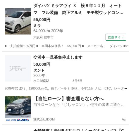
滋賀
甲賀市
水口城南駅
タント
ダイハツ ミラアヴィ Ｘ 検８年１１月 オート
マ フル装備 純正アルミ モモ製ウッドコンビ
ハンドル ＡＢＳ ステレオ 当社下取車 （検8.1
55,000円
ミラ
1）
64,000km 2003年
大阪府 豊中市
提携サイト
■ 支払総額: 9.5万円 ■ 車両本体価格： 55,000 円 ■ メーカー名： ダイ
大阪
豊中市
ミラ
交渉中一旦募集停止します
50,000円
タント
2009年
水口城南駅
8月6日
2009年式 走行、128000km 色、白？パール？ 車検、今年11月 ナビ、ETC、レ
滋賀
水口城南駅
タント
パール
【自社ローン】審査通らない方へ
自社ローンなら「じしゃロン」。他社の審査に通らな
かった方も
株式会社IDOM
Ad
★禁煙車！走行5.6万キロ！ムーヴキャンパス【G