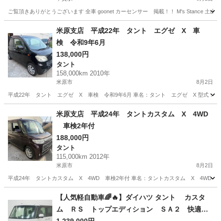
ご覧頂きありがとうございます 全車 goonet カーセンサー 掲載！！ M's Stance 
滋賀
甲賀市
甲賀駅
タント
goonet
米原支店 平成22年 タント エグゼ X 車
検 令和9年6月
138,000円
タント
158,000km 2010年
米原市
8月2日
平成22年 タント エグゼ X 車検 令和9年6月 車名：タント エグゼ X 型式：L455
滋賀
米原市
タント
注意点
米原支店 平成24年 タントカスタム X 4WD
車検2年付
188,000円
タント
115,000km 2012年
米原市
8月2日
平成24年 タントカスタム X 4WD 車検2年付 車名：タントカスタム X 4WD 型式：
滋賀
米原市
タント
注意点
【人気軽自動車🌈🔥】ダイハツ タント カスタ
ム ＲＳ トップエディション ＳＡ２ 快適な