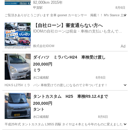
92,000km 2015年
甲賀駅
8月6日
ご覧頂きありがとうございます 全車 goonet カーセンサー 掲載！！ M's Stance 
滋賀
甲賀市
甲賀駅
ミライース
goonet
【自社ローン】審査通らない方へ
IDOMの自社ローンは税金・車検の支払いも含んでい
るので毎月の支払額は一定
株式会社IDOM
Ad
ダイハツ ミラバンH24 車検受け渡し
200,000円
ミラ
水口城南駅
8月6日
H24.5 L275V ミラ バン 車検受けての渡しになるので２年ついてます！
滋賀
甲賀市
水口城南駅
ミラ
タントカスタム H25 車検R9.12.4まで
200,000円
タント
水口城南駅
8月6日
平成25年式 タントカスタム L385S 四駆 タイヤは４本とも今年のものに変えました