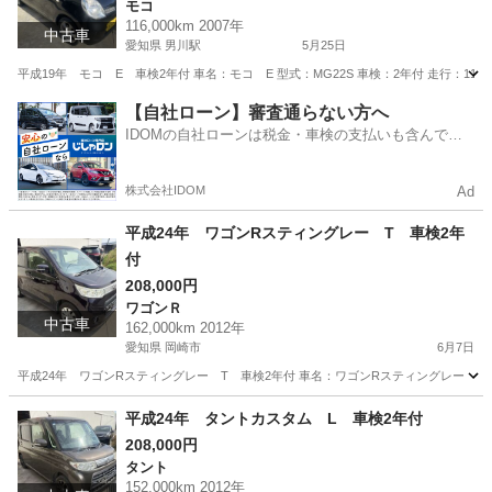
モコ
116,000km 2007年
中古車
愛知県 男川駅
5月25日
平成19年 モコ E 車検2年付 車名：モコ E 型式：MG22S 車検：2年付 走行：11
愛知
岡崎市
男川駅
モコ
預かり金
【自社ローン】審査通らない方へ
IDOMの自社ローンは税金・車検の支払いも含んでい
るので毎月の支払額は一定
株式会社IDOM
Ad
平成24年 ワゴンRスティングレー T 車検2年
付
208,000円
ワゴンＲ
中古車
162,000km 2012年
愛知県 岡崎市
6月7日
平成24年 ワゴンRスティングレー T 車検2年付 車名：ワゴンRスティングレー T 型式：
愛知
岡崎市
ワゴンＲ
ワゴンR
平成24年 タントカスタム L 車検2年付
208,000円
タント
152,000km 2012年