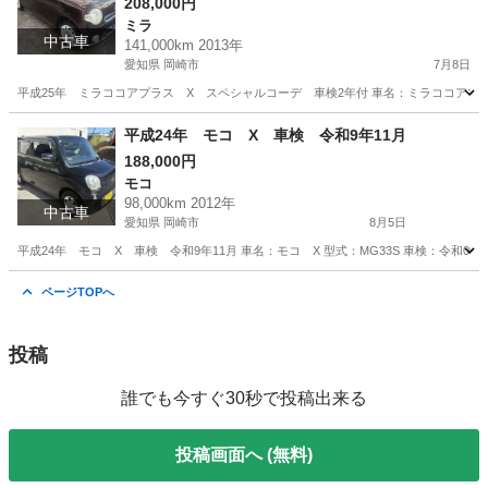
208,000円
ミラ
中古車
141,000km 2013年
愛知県 岡崎市
7月8日
平成25年 ミラココアプラス X スペシャルコーデ 車検2年付 車名：ミラココアプラス X
愛知
岡崎市
ミラ
預かり金
平成24年 モコ X 車検 令和9年11月
188,000円
モコ
98,000km 2012年
中古車
愛知県 岡崎市
8月5日
平成24年 モコ X 車検 令和9年11月 車名：モコ X 型式：MG33S 車検：令和09
愛知
岡崎市
モコ
預かり金
ページTOPへ
投稿
誰でも今すぐ30秒で投稿出来る
投稿画面へ (無料)