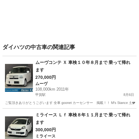
ダイハツの中古車の関連記事
ムーヴコンテ Ｘ 車検１０年８月まで 乗って帰れ
ます
270,000円
ムーヴ
108,000km 2011年
甲賀駅
8月6日
ご覧頂きありがとうございます 全車 goonet カーセンサー 掲載！！ M's Stance 
滋賀
甲賀市
甲賀駅
ムーヴ
ミライース Ｌｆ 車検８年１１月まで 乗って帰れ
ます
300,000円
ミライース