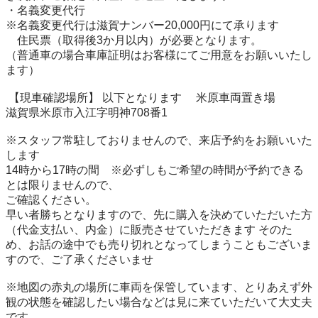
・名義変更代行 

※名義変更代行は滋賀ナンバー20,000円にて承ります 

　住民票（取得後3か月以内）が必要となります。

（普通車の場合車庫証明はお客様にてご用意をお願いいたし
ます）

 【現車確認場所】 以下となります 　米原車両置き場

滋賀県米原市入江字明神708番1 

※スタッフ常駐しておりませんので、来店予約をお願いいた
します

14時から17時の間　※必ずしもご希望の時間が予約できる
とは限りませんので、

ご確認ください。

早い者勝ちとなりますので、先に購入を決めていただいた方
（代金支払い、内金）に販売させていただきます そのた
め、お話の途中でも売り切れとなってしまうこともございま
すので、ご了承くださいませ 

※地図の赤丸の場所に車両を保管しています、とりあえず外
観の状態を確認したい場合などは見に来ていただいて大丈夫
です。
