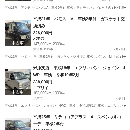
愛知県 岡崎市
8月1日
平成26年 アクティバンプロA 車検2年付 車名：アクティバンプロA 型式：HH5 車検：
愛知
岡崎市
アクティ
預かり金
平成21年 バモス M 車検2年付 ガスケット交
換済み
228,000円
バモス
中古車
147,000km 2009年
愛知県 岡崎市
7月27日
平成21年 バモス M 車検2年付 ガスケット交換済み 車名：バモス M 型式：HM1 車
愛知
岡崎市
バモス
預かり金
米原支店 平成18年 エブリィバン ジョイン 4
WD 車検 令和10年2月
238,000円
エブリイ
中古車
182,000km 1000年
米原市
7月8日
平成18年 エブリィバン ジョイン 4WD 車検 令和10年2月 車名：エブリィバン ジョイン
滋賀
米原市
エブリイ
エブリィバン
平成25年 ミラココアプラス X スペシャルコ
ーデ 車検2年付