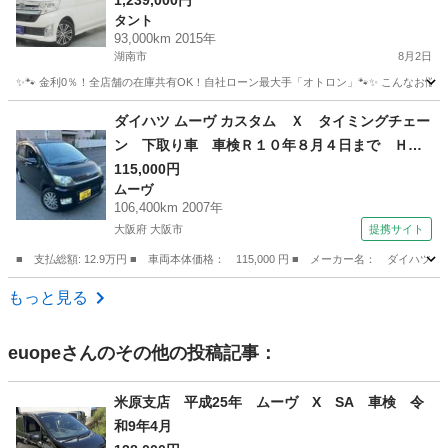
走りと広々室内が魅力😎☝️
1,239,000円
タント
93,000km 2015年
湖南市
8月2日
✨🐾 金利0％！全店舗の在庫共有OK！自社ローン最大手「オトロン」🐾✨ こんなお悩みは
滋賀
湖南市
タント
ダイハツ ムーヴ カスタム Ｘ タイミングチェー
ン 下取り車 車検Ｒ１０年８月４日まで ＨＩ
Ｄヘッドライト 純正１４インチアルミ スマー
115,000円
ムーヴ
トキー ウインカー付電動格納ミラー オートエ
106,400km 2007年
アコン （検10.8）
大阪府 大阪市
提携サイト
■ 支払総額: 12.9万円 ■ 車両本体価格： 115,000 円 ■ メーカー名： ダ
大阪
大阪市
ムーヴ
もっと見る
euope
さんのその他の投稿記事：
米原支店 平成25年 ムーヴ X SA 車検 令
和9年4月