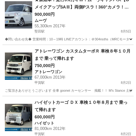
メイクアップSAⅢ】両側Pスラ！360°カメラ！衝
突軽減！ドラレコ！LEDライト！ETC！フルセグ
900,000円
ムーヴ
55,300km 2017年
堅田駅
8月5日
◆問い合わせ先◆ 営業時間：10～19時 LINEアカウント：＠304nsths（MRCモーターズ） 
滋賀
守山市
堅田駅
ムーヴ
エレメント
アトレーワゴン カスタムターボＲ 車検８年１０月
まで 乗って帰れます
750,000円
アトレーワゴン
67,000km 2013年
甲賀駅
8月2日
ご覧頂きありがとうございます 全車 goonet カーセンサー 掲載！！ M's Stance 
滋賀
甲賀市
甲賀駅
アトレーワゴン
ハイゼットカーゴ ＤＸ 車検１０年８月まで 乗っ
て帰れます
600,000円
ハイゼット
81,000km 2012年
甲賀駅
8月2日