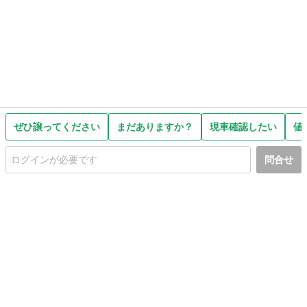
ぜひ譲ってください
まだありますか？
現車確認したい
値
問合せ
初めての方へ
利用規約
プライバシーポリシー
プライバシー・ステートメント
健全化に資する運用方針
お問い合わせ
運営会社
サイトマップ