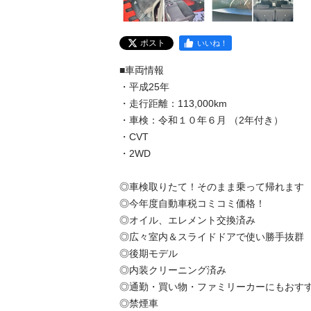
ポスト
いいね！
■車両情報

・平成25年

・走行距離：113,000km

・車検：令和１０年６月 （2年付き）

・CVT

・2WD

◎車検取りたて！そのまま乗って帰れます

◎今年度自動車税コミコミ価格！

◎オイル、エレメント交換済み

◎広々室内＆スライドドアで使い勝手抜群

◎後期モデル

◎内装クリーニング済み

◎通勤・買い物・ファミリーカーにもおすすめ
◎禁煙車 
