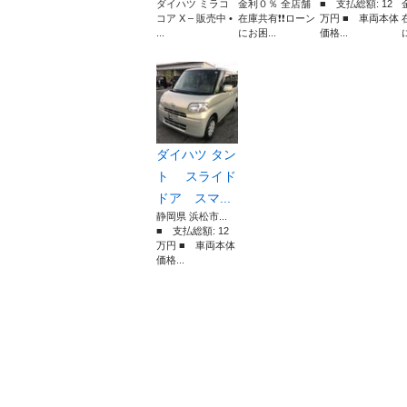
ダイハツ ミラコ
金利０％ 全店舗
■ 支払総額: 12
コア X – 販売中 •
在庫共有❗️❗️ローン
万円 ■ 車両本体
...
にお困...
価格...
ダイハツ タン
ト スライド
ドア スマ...
静岡県 浜松市...
■ 支払総額: 12
万円 ■ 車両本体
価格...