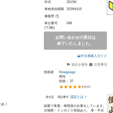
年式
2013年
車検有効期限
2028年6月
修復歴
車台番号
098
(下3桁)
お問い合わせの受付は
終了いたしました。
中古車購入ガイド
違反を報告
注意事項
投稿者
Ninegarage
男性
投稿： 
37
5.0
(
68
)
認証とは
身分証
電話番号
！

副業で車屋・車関係の仕事をしています。
古物商・インボイス登録あり。 車・中古