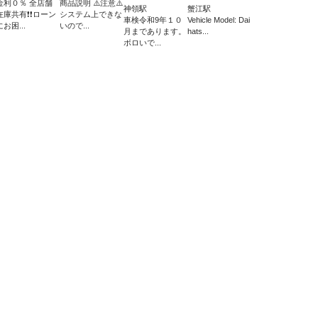
金利０％ 全店舗
商品説明 ⚠️注意⚠️
神領駅
蟹江駅
在庫共有❗️❗️ローン
システム上できな
車検令和9年１０
Vehicle Model: Dai
にお困...
いので...
月まであります。
hats...
ボロいで...