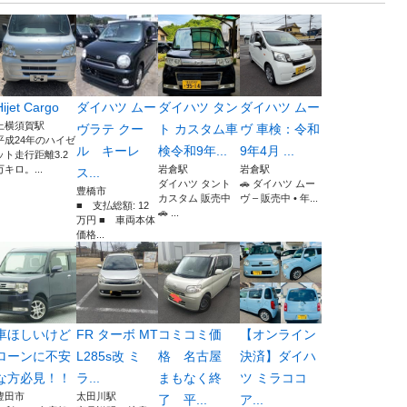
Hijet Cargo
ダイハツ ムー
ダイハツ タン
ダイハツ ムー
上横須賀駅
ヴラテ クー
ト カスタム車
ヴ 車検：令和
平成24年のハイゼ
ル キーレ
検令和9年...
9年4月 ...
ット走行距離3.2
万キロ。...
岩倉駅
岩倉駅
ス...
ダイハツ タント
🚗 ダイハツ ムー
豊橋市
カスタム 販売中
ヴ – 販売中 • 年...
■ 支払総額: 12
🚗 ...
万円 ■ 車両本体
価格...
車ほしいけど
FR ターボ MT
コミコミ価
【オンライン
ローンに不安
L285s改 ミ
格 名古屋
決済】ダイハ
な方必見！！
ラ...
まもなく終
ツ ミラココ
豊田市
太田川駅
了 平...
ア...