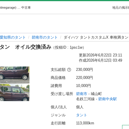
ダイハツ タントカスタムX 車検満タンオイル交換済み (Ninegarage) 碧南中央のタントの中古車｜ジモティー
中古車
地元の掲示
愛知県のタント
碧南市のタント
ダイハツ タントカスタムX 車検満タ
満タン オイル交換済み
（投稿ID : 1psc1w）
更新
2026年6月22日 23:11
作成
2026年6月12日 03:49
支払総額
230,000円
商品価格
220,000円
諸費用
10,000円
受け渡し場所
碧南市
 - 城山町
名鉄三河線 - 
碧南中央駅
個人/法人
個人
ジャンル
タント
走行距離
113,000km