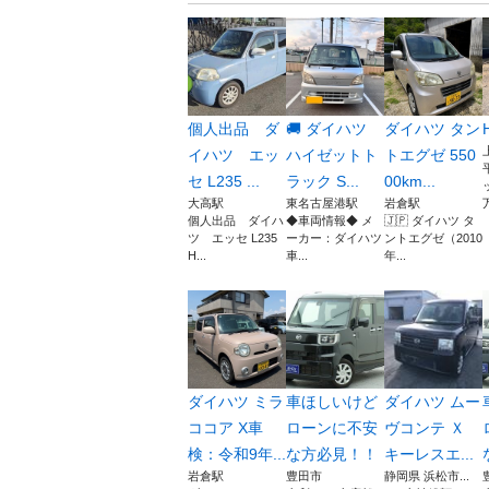
個人出品 ダ
🚚 ダイハツ
ダイハツ タン
イハツ エッ
ハイゼットト
トエグゼ 550
セ L235 ...
ラック S...
00km...
大高駅
東名古屋港駅
岩倉駅
個人出品 ダイハ
◆車両情報◆ メ
🇯🇵 ダイハツ タ
ツ エッセ L235
ーカー：ダイハツ
ントエグゼ（2010
H...
車...
年...
ダイハツ ミラ
車ほしいけど
ダイハツ ムー
ココア X車
ローンに不安
ヴコンテ Ｘ
検：令和9年...
な方必見！！
キーレスエ...
岩倉駅
豊田市
静岡県 浜松市...