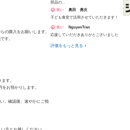
部品の...
良い
奥田 勇次
子ども食堂で活用させていただきます！
良い
NguyenTran
応援していだだきありがとございました
評価をもっと見る
す。

円をお預かりします。

さい。確認後、速やかにご指
い方とお越しください。
