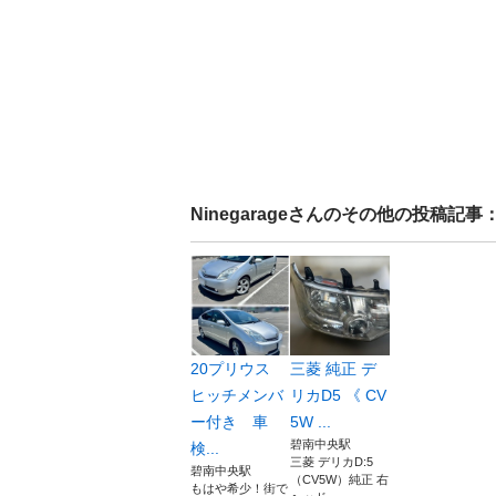
Ninegarage
さんのその他の投稿記事
20プリウス
三菱 純正 デ
ヒッチメンバ
リカD5 《 CV
ー付き 車
5W ...
碧南中央駅
検...
三菱 デリカD:5
碧南中央駅
（CV5W）純正 右
もはや希少！街で