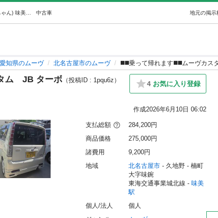
◼️◼️乗って帰れます◼️◼️ムーヴカスタムJB ターボ (PS姫ちゃん) 味美のムーヴの中古車｜ジモティー
中古車
地元の掲示
愛知県のムーヴ
北名古屋市のムーヴ
◼️◼️乗って帰れます◼️◼️ムーヴカス
スタム JB ターボ
（投稿ID : 1pqu6z）
4
お気に入り登録
作成
2026年6月10日 06:02
支払総額
284,200円
商品価格
275,000円
諸費用
9,200円
地域
北名古屋市
 - 久地野
 - 楠町
大字味鋺
東海交通事業城北線 - 
味美
駅
個人/法人
個人