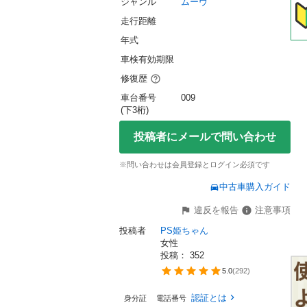
ジャンル
ムーヴ
走行距離
年式
車検有効期限
修復歴
車台番号
009
(下3桁)
投稿者にメールで問い合わせ
※問い合わせは会員登録とログイン必須です
中古車購入ガイド
違反を報告
注意事項
投稿者
PS姫ちゃん
女性
投稿： 
352
5.0
(
292
)
認証とは
身分証
電話番号