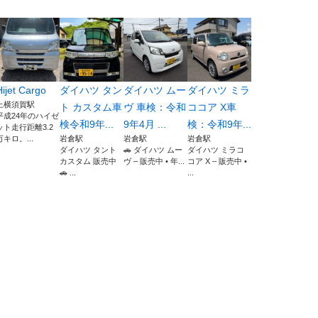
Hijet Cargo
ダイハツ タン
ダイハツ ムー
ダイハツ ミラ
上横須賀駅
ト カスタム車
ヴ 車検：令和
ココア X車
平成24年のハイゼ
検令和9年...
9年4月 ...
検：令和9年...
ット走行距離3.2
万キロ。...
岩倉駅
岩倉駅
岩倉駅
ダイハツ タント
🚗 ダイハツ ムー
ダイハツ ミラコ
カスタム 販売中
ヴ – 販売中 • 年...
コア X – 販売中 •
🚗 ...
...