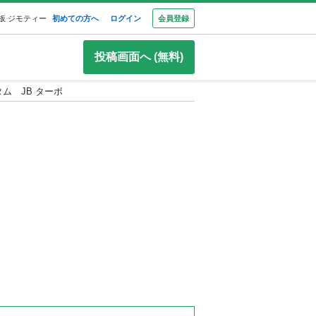
板 ジモティー
初めての方へ
ログイン
会員登録
投稿画面へ (無料)
タム JB ターボ