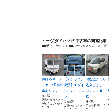
ムーヴ(ダイハツ)の中古車の関連記事
◼️◼️乗って帰れます◼️◼️ムーヴカスタム J.
稼げるキッチ
【オンライン
お盆過ぎたら
ンカー❗️即稼働
決済】★ダイ
処分します
車あります...
ハツムーブコ
コミコミ価
江南駅
ン...
格 ...
閲覧いただきあり
名古屋市
神領駅
がとうございます
ご覧いただきあり
車検令和9年１０
^_^ 車...