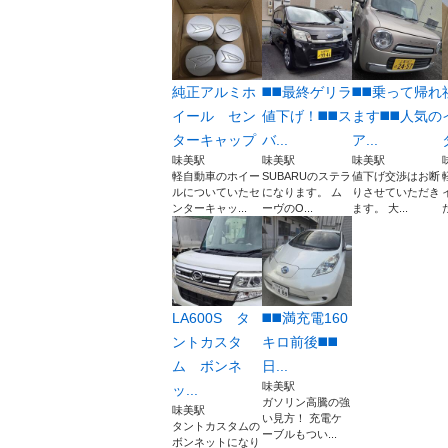
純正アルミホ
◼️◼️最終ゲリラ
◼️◼️乗って帰れ
イール セン
値下げ！◼️◼️ス
ます◼️◼️人気の
ターキャップ
バ...
ア...
味美駅
味美駅
味美駅
軽自動車のホイー
SUBARUのステラ
値下げ交渉はお断
ルについていたセ
になります。 ム
りさせていただき
ンターキャッ...
ーヴのO...
ます。 大...
LA600S タ
◼️◼️満充電160
ントカスタ
キロ前後◼️◼️
ム ボンネ
日...
味美駅
ッ...
ガソリン高騰の強
味美駅
い見方！ 充電ケ
タントカスタムの
ーブルもつい...
ボンネットになり