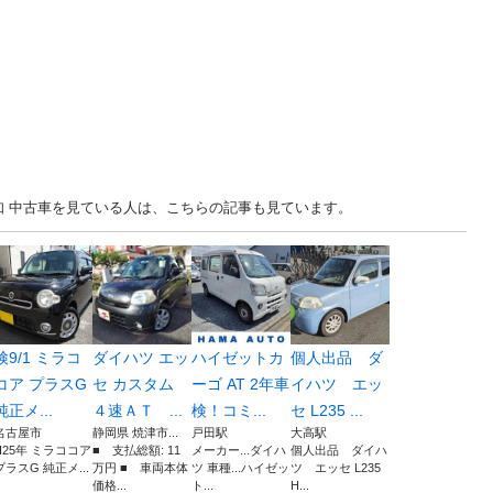
.. 愛知 中古車を見ている人は、こちらの記事も見ています。
検9/1 ミラコ
ダイハツ エッ
ハイゼットカ
個人出品 ダ
コア プラスG
セ カスタム
ーゴ AT 2年車
イハツ エッ
純正メ...
４速ＡＴ ...
検！コミ...
セ L235 ...
名古屋市
静岡県 焼津市...
戸田駅
大高駅
H25年 ミラココア
■ 支払総額: 11
メーカー...ダイハ
個人出品 ダイハ
プラスG 純正メ...
万円 ■ 車両本体
ツ 車種...ハイゼッ
ツ エッセ L235
価格...
ト...
H...