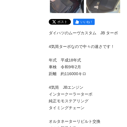
ポスト
いいね！
ダイハツのムーヴカスタム　JB ターボ

4気筒ターボなので中々の速さです！

年式　平成18年式

車検　令和9年2月

距離　約116000キロ

4気筒　JBエンジン

インタークーラーターボ

純正モモステアリング

タイミングチェーン

オルタネーターリビルト交換
