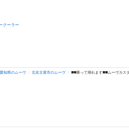
ークーラー
愛知県のムーヴ
北名古屋市のムーヴ
◼️◼️乗って帰れます◼️◼️ムーヴカス