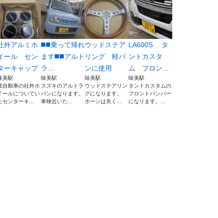
社外アルミホ
◼️◼️乗って帰れ
ウッドステア
LA600S タ
イール セン
ます◼️◼️アルト
リング 軽バ
ントカスタ
ターキャップ
ラ...
ンに使用
ム フロン...
味美駅
味美駅
味美駅
味美駅
軽自動車の社外ホ
スズキのアルトラ
ウッドステアリン
タントカスタムの
イールについてい
パンになります。
グになります。
フロントバンパー
たセンターキ...
車検近いた...
ホーンは失く...
になります。...