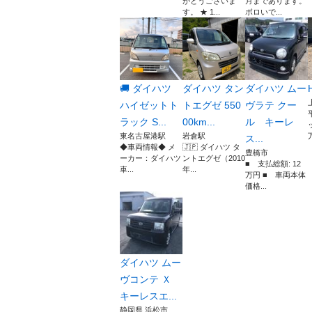
がとうございま
月まであります。
す。 ★ 1...
ボロいで...
🚚 ダイハツ
ダイハツ タン
ダイハツ ムー
ハイゼットト
トエグゼ 550
ヴラテ クー
ラック S...
00km...
ル キーレ
東名古屋港駅
岩倉駅
ス...
◆車両情報◆ メ
🇯🇵 ダイハツ タ
豊橋市
ーカー：ダイハツ
ントエグゼ（2010
■ 支払総額: 12
車...
年...
万円 ■ 車両本体
価格...
ダイハツ ムー
ヴコンテ Ｘ
キーレスエ...
静岡県 浜松市...