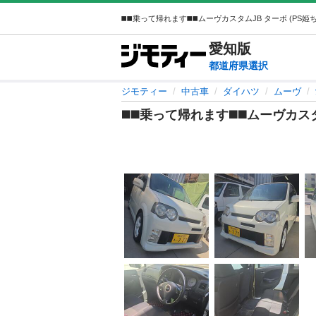
愛知
版
都道府県選択
ジモティー
中古車
ダイハツ
ムーヴ
◼️◼️乗って帰れます◼️◼️ムーヴカ