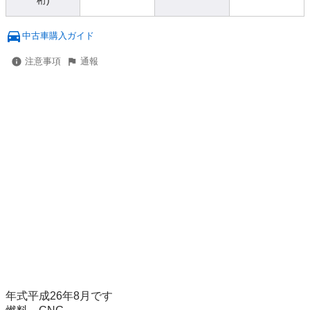
桁)
中古車購入ガイド
注意事項
通報
年式平成26年8月です
