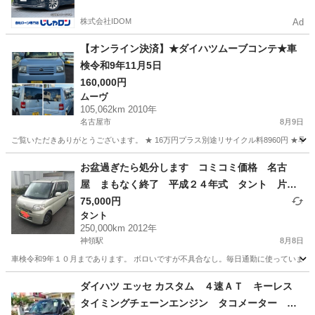
株式会社IDOM
Ad
【オンライン決済】★ダイハツムーブコンテ★車
検令和9年11月5日
160,000円
ムーヴ
105,062km 2010年
名古屋市
8月9日
ご覧いただきありがとうございます。 ★ 16万円プラス別途リサイクル料8960円 ★早
愛知
名古屋市
ムーヴ
お盆過ぎたら処分します コミコミ価格 名古
屋 まもなく終了 平成２４年式 タント 片側
スライドドア アイドリングストップ
75,000円
タント
250,000km 2012年
神領駅
8月8日
車検令和9年１０月まであります。 ボロいですが不具合なし。毎日通勤に使っています
愛知
名古屋市
神領駅
タント
エンジン
ダイハツ エッセ カスタム ４速ＡＴ キーレス
タイミングチェーンエンジン タコメーター 純