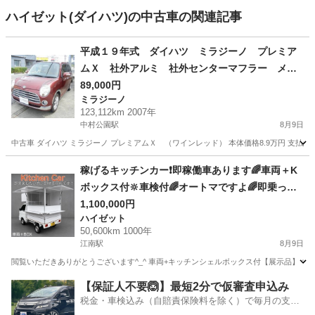
ハイゼット(ダイハツ)の中古車の関連記事
平成１９年式 ダイハツ ミラジーノ プレミア
ムＸ 社外アルミ 社外センターマフラー メッ
キフェンダーカバー タイミングベルト交換済み
89,000円
ミラジーノ
123,112km 2007年
中村公園駅
8月9日
中古車 ダイハツ ミラジーノ プレミアムＸ （ワインレッド） 本体価格8.9万円 支払総額20.9
愛知
海部郡
中村公園駅
ミラジーノ
稼げるキッチンカー❗️即稼働車あります🌈車両＋K
ボックス付🔆車検付🌈オートマですよ🌈即乗って
帰宅可能❗️
1,100,000円
ハイゼット
50,600km 1000年
江南駅
8月9日
閲覧いただきありがとうございます^_^ 車両+キッチンシェルボックス付【展示品】 すぐにで
愛知
江南市
江南駅
ハイゼット
【保証人不要🙆】最短2分で仮審査申込み
税金・車検込み（自賠責保険料を除く）で毎月の支払
額は一定の自社ローン🚗