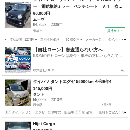
ー 電動格納ミラー ベンチシート ＡＴ 盗難
防止システム ＡＢＳ ＣＤ アルミホイール
60,000円
ムーヴ
衝突安全ボディ エアコン パワーステアリン
94,785km 2006年
グ 法廷整備付 （車検整備付）
豊橋市
提携サイト
■ 支払総額: 12万円 ■ 車両本体価格： 60,000 円 ■ メーカー名： ダイハ
愛知
豊橋市
ムーヴ
【自社ローン】審査通らない方へ
IDOMの自社ローンは税金・車検の支払いも含んでい
るので毎月の支払額は一定
株式会社IDOM
Ad
ダイハツ タントエグゼ 55000km 令和9年4
145,000円
タント
55,000km 2010年
岩倉駅
8月8日
🇯🇵 ダイハツ タントエグゼ（2010年式）販売中 🇯🇵 💴 価格：（価格をご記入ください） 車
愛知
岩倉市
岩倉駅
タント
タントエグゼ
Hijet Cargo