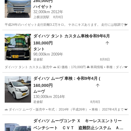
280,000円
ハイゼット
32,000km 2012年
上横須賀駅
8月8日
平成24年のハイゼット走行距離3.2万キロ。 ヤネにキズあります。 走行には順調です。
愛知
西尾市
上横須賀駅
ハイゼット
ダイハツ タント カスタム車検令和9年6月
180,000円
タント
98,000km 2009年
岩倉駅
8月8日
ダイハツ タント カスタム 販売中 🚗 💴 価格：170,000円 🚘 車両情報 • 車種：ダイハツ タ
愛知
岩倉市
岩倉駅
タント
カスタム
ダイハツ ムーヴ 車検：令和9年4月 (
160,000円
ムーヴ
130,000km 2014年
岩倉駅
8月8日
🚗 ダイハツ ムーヴ – 販売中 • 年式： 2014年（平成26年） • 車検： 2027年4月まで • 走
愛知
岩倉市
岩倉駅
ムーヴ
エンジン
ダイハツ ムーヴコンテ Ｘ キーレスエントリー
ベンチシート ＣＶＴ 盗難防止システム ＡＢ