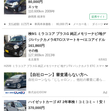
正エアロ （検8.12）
80,000円
エッセ
110,600km 2009年
静岡県 焼津市
提携サイト
■ 支払総額: 11万円 ■ 車両本体価格： 80,000 円 ■ メーカー名： ダイハ
静岡
焼津市
エッセ
検9/1 ミラココア プラスG 純正メモリーナビ/地デ
ジ/バックカメラ/ETC/スマートキー/エコアイドル
161,860円
その他
127,900km 2013年
名古屋市
8月8日
H25年 ミラココア プラスG 純正メモリーナビ 地デジTV バックカメラ ETC スマー
愛知
名古屋市
その他
【自社ローン】審査通らない方へ
自社ローンなら「じしゃロン」。他社の審査に通らな
かった方も
株式会社IDOM
Ad
ハイゼットカーゴ AT 2年車検！コミコミ～！安！
370,000円