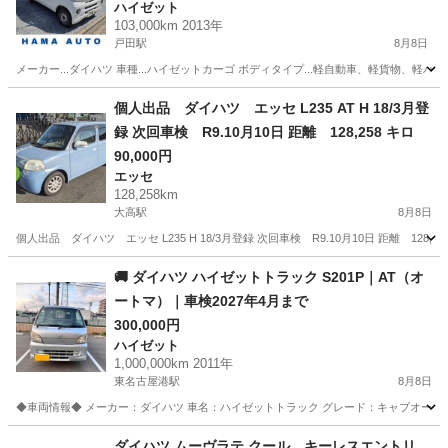
ハイゼット
103,000km 2013年
戸田駅
8月8日
メーカー...ダイハツ 車種...ハイゼットカーゴ ボディタイプ...軽自動車、軽貨物、軽バン シフト
愛知
名古屋市
戸田駅
ハイゼット
ハイゼットカーゴ
個人出品 ダイハツ エッセ L235 AT H 18/3月登
録 次回車検 R9.10月10日 距離 128,258 キロ
90,000円
エッセ
128,258km
大高駅
8月8日
個人出品 ダイハツ エッセ L235 H 18/3月登録 次回車検 R9.10月10日 距離 
愛知
名古屋市
大高駅
エッセ
🚚 ダイハツ ハイゼットトラック S201P｜AT（オ
ートマ）｜車検2027年4月まで
300,000円
ハイゼット
1,000,000km 2011年
東名古屋港駅
8月8日
◆車両情報◆ メーカー：ダイハツ 車名：ハイゼットトラック グレード：キャブオーバー 型式：E
愛知
名古屋市
東名古屋港駅
ハイゼット
車両
ダイハツ ムーヴラテ クール キーレスエントリ