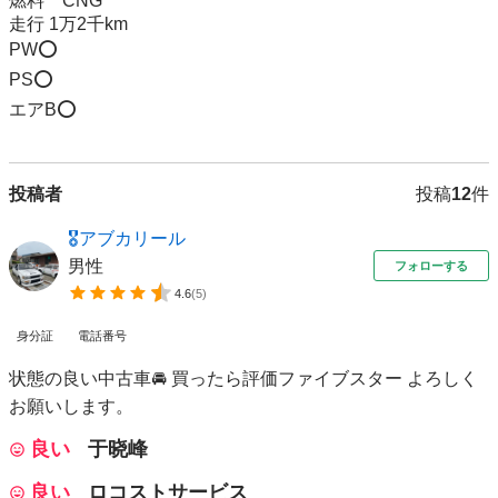
燃料　CNG 

走行 1万2千km 

PW⭕️ 

PS⭕️ 

エアB⭕️
投稿者
投稿
12
件
🎖️アブカリール
男性
フォローする
4.6
(
5
)
身分証
電話番号
状態の良い中古車🚘 買ったら評価ファイブスター よろしく
お願いします。
良い
于晓峰
良い
ロコストサービス