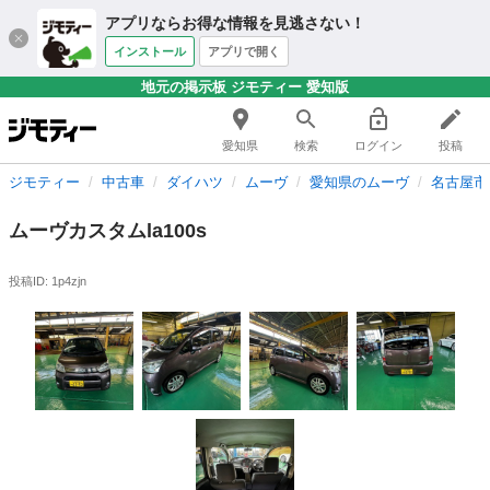
アプリならお得な情報を見逃さない！
インストール
アプリで開く
地元の掲示板 ジモティー 愛知版
愛知県
検索
ログイン
投稿
ジモティー
中古車
ダイハツ
ムーヴ
愛知県のムーヴ
名古屋市
ムーヴカスタムla100s
投稿ID: 1p4zjn