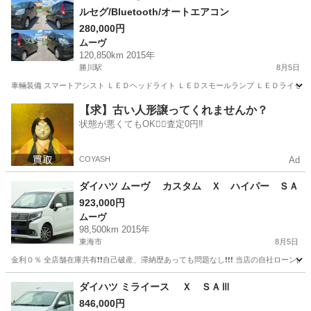
ルセグ/Bluetooth/オートエアコン
280,000円
ムーヴ
120,850km 2015年
勝川駅
8月5日
車輛装備 スマートアシスト ＬＥＤヘッドライト ＬＥＤスモールランプ ＬＥＤライセンス
愛知
春日井市
勝川駅
ムーヴ
【求】古い人形譲ってくれませんか？
状態が悪くてもOK🙆‍♀️査定0円‼️
COYASH
Ad
ダイハツ ムーヴ カスタム Ｘ ハイパー ＳＡ
923,000円
ムーヴ
98,500km 2015年
東海市
8月5日
金利０％ 全店舗在庫共有❗️❗️自己破産、滞納歴あっても問題なし❗️❗️❗️ 当店の自社ローンは 
愛知
東海市
ムーヴ
ダイハツ ミライース Ｘ ＳＡⅢ
846,000円