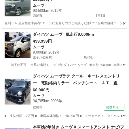
ムーヴ
90,500km 2013年
西尾市
8月6日
金利０％ 全店舗在庫共有❗️❗️ローンにお困りの方ご相談ください❗️❗️❗️ 当店の自社ローンは 
愛知
西尾市
ムーヴ
ローン
ダイハツ ムーヴ | 低走行9,000km
499,999円
ムーヴ
9,000km 2019年
荒子川公園駅
8月5日
🙅🏻‍♀️値下げ不可。 🚨早い者勝ち！2019年 ダイハツ ムーヴ | 低走行9,000km | 車検20
愛知
名古屋市
荒子川公園駅
ムーヴ
車両
ダイハツ ムーヴラテ クール キーレスエントリ
ー 電動格納ミラー ベンチシート ＡＴ 盗難
防止システム ＡＢＳ ＣＤ アルミホイール
60,000円
ムーヴ
衝突安全ボディ エアコン パワーステアリン
94,785km 2006年
グ 法廷整備付 （車検整備付）
豊橋市
提携サイト
■ 支払総額: 12万円 ■ 車両本体価格： 60,000 円 ■ メーカー名： ダイハ
愛知
豊橋市
ムーヴ
本車検2年付き ムーヴ X スマートアシスト ナビ/フ