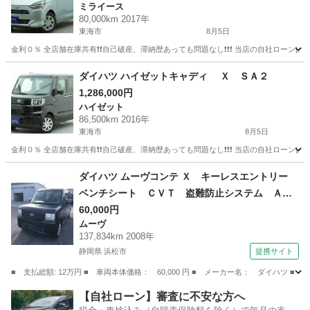
ミライース
80,000km 2017年
東海市
8月5日
金利０％ 全店舗在庫共有❗️❗️自己破産、滞納歴あっても問題なし❗️❗️❗️ 当店の自社ローンは 
愛知
東海市
ミライース
頭金
ダイハツ ハイゼットキャディ Ｘ ＳＡ２
1,286,000円
ハイゼット
86,500km 2016年
東海市
8月5日
金利０％ 全店舗在庫共有❗️❗️自己破産、滞納歴あっても問題なし❗️❗️❗️ 当店の自社ローンは 
愛知
東海市
ハイゼット
ダイハツ ムーヴコンテ Ｘ キーレスエントリー
ベンチシート ＣＶＴ 盗難防止システム ＡＢ
Ｓ ＣＤ 衝突安全ボディ エアコン パワース
60,000円
ムーヴ
テアリング パワーウィンドウ （車検整備付）
137,834km 2008年
静岡県 浜松市
提携サイト
■ 支払総額: 12万円 ■ 車両本体価格： 60,000 円 ■ メーカー名： ダイハ
静岡
浜松市
ムーヴ
【自社ローン】審査に不安な方へ