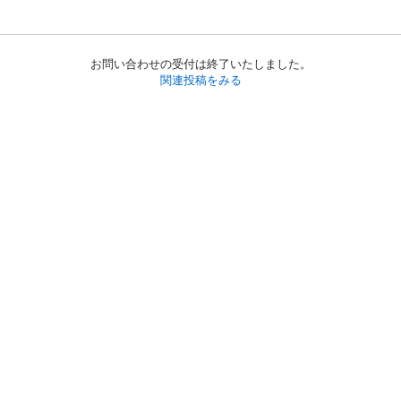
お問い合わせの受付は終了いたしました。
関連投稿をみる
初めての方へ
利用規約
プライバシーポリシー
プライバシー・ステートメント
健全化に資する運用方針
お問い合わせ
運営会社
サイトマップ
ご利用ガイド
フリーワードで探す
PC版で表示
都道府県選択
特定商取引法の表示
利用者情報の外部送信について