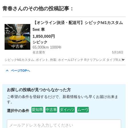
青春
さんのその他の投稿記事：
【オンライン決済・配送可】シビックfd1カスタム
5mt 車
1,850,000円
シビック
中古車
65,000km 1000年
名古屋市
5月18日
シビックfd1カスタム. ポイント. 外装: ホイール17インチ Rクリアレンズ タイプR
愛知
名古屋市
シビック
タイプR
ページTOPへ
お探しの投稿が見つからなかった方
ご希望の条件を登録するだけで、新着情報をいち早くお届け出来ま
す。
愛知県
中古車
ダイハツ
ムーヴ
選択中の条件