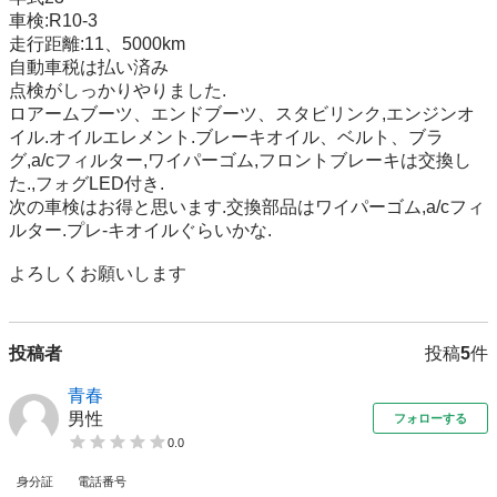
車検:R10-3

走行距離:11、5000km

自動車税は払い済み

点検がしっかりやりました.

ロアームブーツ、エンドブーツ、スタビリンク,エンジンオ
イル.オイルエレメント.ブレーキオイル、ベルト、ブラ
グ,a/cフィルター,ワイパーゴム,フロントブレーキは交換し
た.,フォグLED付き.

次の車検はお得と思います.交換部品はワイパーゴム,a/cフィ
ルター.プレ-キオイルぐらいかな.

よろしくお願いします
投稿者
投稿
5
件
青春
男性
フォローする
0.0
身分証
電話番号