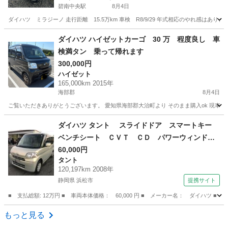
碧南中央駅
8月4日
ダイハツ ミラジーノ 走行距離 15.5万km 車検 R8/9/29 年式相応のやれ感
愛知
碧南市
碧南中央駅
ミラジーノ
走行距離
ダイハツ ハイゼットカーゴ 30 万 程度良し 車
検満タン 乗って帰れます
300,000円
ハイゼット
165,000km 2015年
海部郡
8月4日
ご覧いただきありがとうございます。 愛知県海部郡大治町より そのまま購入ok 現車確認 こ
愛知
海部郡
ハイゼット
ハイゼットカーゴ
ダイハツ タント スライドドア スマートキー
ベンチシート ＣＶＴ ＣＤ パワーウィンド
ウ 運転席エアバッグ 法定整備付 （車検整備
60,000円
タント
付）
120,197km 2008年
静岡県 浜松市
提携サイト
■ 支払総額: 12万円 ■ 車両本体価格： 60,000 円 ■ メーカー名： ダイ
静岡
浜松市
タント
もっと見る