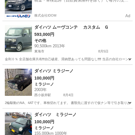
税金・車検込み（自賠責保険料を除く）で毎月の支払
額は一定の自社ローン🚗
株式会社IDOM
Ad
ダイハツ ムーヴコンテ カスタム Ｇ
593,000円
その他
90,500km 2013年
東海市
8月5日
金利０％ 全店舗在庫共有❗️❗️自己破産、滞納歴あっても問題なし❗️❗️❗️ 当店の自社ローンは 
愛知
東海市
その他
ムーヴコンテ
ダイハツ ミラジーノ
100,000円
ミラジーノ
2003年
西小坂井駅
8月4日
2輪駆動のNA、4ATです、車検切れてます。 書類先に渡すので仮ナン等で引き取りお願
愛知
豊橋市
西小坂井駅
ミラジーノ
ダイハツ ミラジーノ
100,000円
ミラジーノ
155,000km 1000年