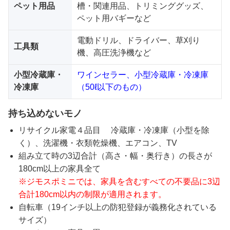
ペット用品
槽・関連用品、トリミンググッズ、
ペット用バギーなど
電動ドリル、ドライバー、草刈り
工具類
機、高圧洗浄機など
小型冷蔵庫・
ワインセラー、小型冷蔵庫・冷凍庫
冷凍庫
（50ℓ以下のもの）
持ち込めないモノ
リサイクル家電４品目 冷蔵庫・冷凍庫（小型を除
く）、洗濯機・衣類乾燥機、エアコン、TV
組み立て時の3辺合計（高さ・幅・奥行き）の長さが
180cm以上の家具全て
※ジモスポミニでは、家具を含むすべての不要品に3辺
合計180cm以内の制限が適用されます。
自転車（19インチ以上の防犯登録が義務化されている
サイズ）