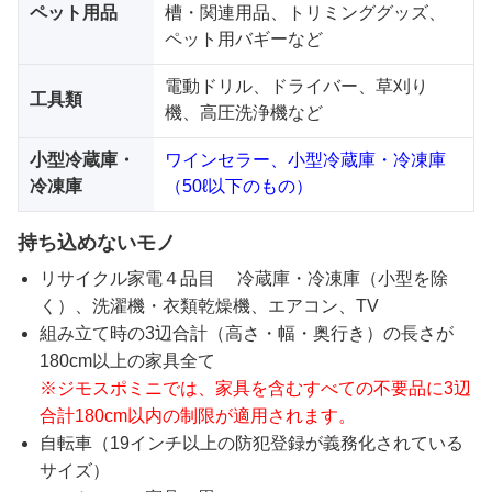
ペット用品
槽・関連用品、トリミンググッズ、
ペット用バギーなど
電動ドリル、ドライバー、草刈り
工具類
機、高圧洗浄機など
小型冷蔵庫・
ワインセラー、小型冷蔵庫・冷凍庫
冷凍庫
（50ℓ以下のもの）
持ち込めないモノ
リサイクル家電４品目 冷蔵庫・冷凍庫（小型を除
く）、洗濯機・衣類乾燥機、エアコン、TV
組み立て時の3辺合計（高さ・幅・奥行き）の長さが
180cm以上の家具全て
※ジモスポミニでは、家具を含むすべての不要品に3辺
合計180cm以内の制限が適用されます。
自転車（19インチ以上の防犯登録が義務化されている
サイズ）