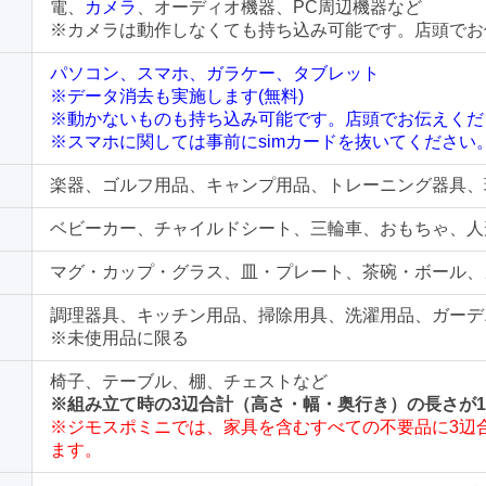
電、
カメラ
、オーディオ機器、PC周辺機器など
※カメラは動作しなくても持ち込み可能です。店頭でお
パソコン、スマホ、ガラケー、タブレット
※データ消去も実施します(無料)
※動かないものも持ち込み可能です。店頭でお伝えくだ
※スマホに関しては事前にsimカードを抜いてください
楽器、ゴルフ用品、キャンプ用品、トレーニング器具、
ベビーカー、チャイルドシート、三輪車、おもちゃ、人
マグ・カップ・グラス、皿・プレート、茶碗・ボール、
調理器具、キッチン用品、掃除用具、洗濯用品、ガーデ
※未使用品に限る
椅子、テーブル、棚、チェストなど
※組み立て時の3辺合計（高さ・幅・奥行き）の長さが1
※ジモスポミニでは、家具を含むすべての不要品に3辺合
ます。