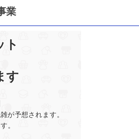
事業
ット
ます
】
混雑が予想されます。
ます。