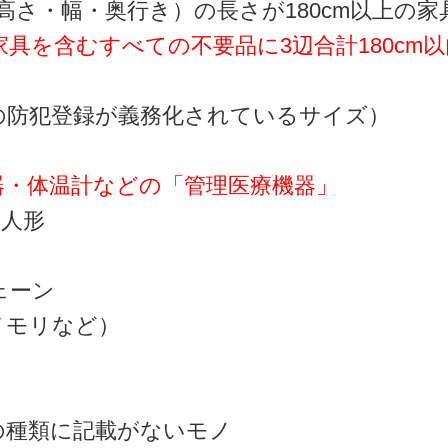
高さ・幅・奥行き）の長さが180cm以上の家
具を含むすべての不要品に3辺合計180cm
の防犯登録が義務化されているサイズ）
器・体温計などの「管理医療機器」
本人形
ェーン
メモリなど）
の種類に記載がないモノ