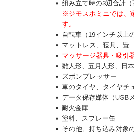
組み立て時の3辺合計（
※ジモスポミニでは、家
す。
自転車（19インチ以上
マットレス、寝具、畳
マッサージ器具・吸引
雛人形、五月人形、日
ズボンプレッサー
車のタイヤ、タイヤチ
データ保存媒体（USB
耐火金庫
塗料、スプレー缶
その他、持ち込み対象