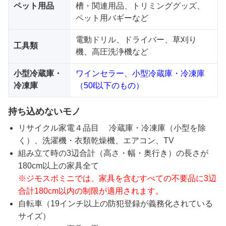
ペット用品
槽・関連用品、トリミンググッズ、
ペット用バギーなど
電動ドリル、ドライバー、草刈り
工具類
機、高圧洗浄機など
小型冷蔵庫・
ワインセラー、小型冷蔵庫・冷凍庫
冷凍庫
（50ℓ以下のもの）
持ち込めないモノ
リサイクル家電４品目 冷蔵庫・冷凍庫（小型を除
く）、洗濯機・衣類乾燥機、エアコン、TV
組み立て時の3辺合計（高さ・幅・奥行き）の長さが
180cm以上の家具全て
※ジモスポミニでは、家具を含むすべての不要品に3辺
合計180cm以内の制限が適用されます。
自転車（19インチ以上の防犯登録が義務化されている
サイズ）