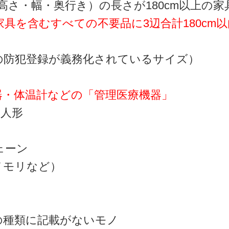
高さ・幅・奥行き）の長さが180cm以上の家
具を含むすべての不要品に3辺合計180cm
の防犯登録が義務化されているサイズ）
器・体温計などの「管理医療機器」
本人形
ェーン
メモリなど）
の種類に記載がないモノ