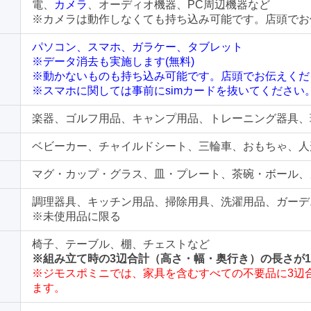
電、
カメラ
、オーディオ機器、PC周辺機器など
※カメラは動作しなくても持ち込み可能です。店頭でお
パソコン、スマホ、ガラケー、タブレット
※データ消去も実施します(無料)
※動かないものも持ち込み可能です。店頭でお伝えくだ
※スマホに関しては事前にsimカードを抜いてください
楽器、ゴルフ用品、キャンプ用品、トレーニング器具、
ベビーカー、チャイルドシート、三輪車、おもちゃ、人
マグ・カップ・グラス、皿・プレート、茶碗・ボール、
調理器具、キッチン用品、掃除用具、洗濯用品、ガーデ
※未使用品に限る
椅子、テーブル、棚、チェストなど
※組み立て時の3辺合計（高さ・幅・奥行き）の長さが1
※ジモスポミニでは、家具を含むすべての不要品に3辺合
ます。