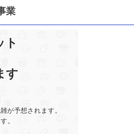
事業
ット
ます
】
混雑が予想されます。
ます。