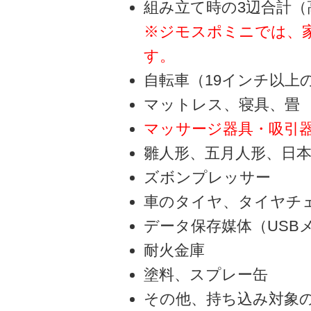
組み立て時の3辺合計（
※ジモスポミニでは、家
す。
自転車（19インチ以上
マットレス、寝具、畳
マッサージ器具・吸引
雛人形、五月人形、日
ズボンプレッサー
車のタイヤ、タイヤチ
データ保存媒体（USB
耐火金庫
塗料、スプレー缶
その他、持ち込み対象