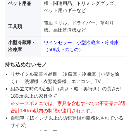
ペット用品
槽・関連用品、トリミンググッズ、
ペット用バギーなど
電動ドリル、ドライバー、草刈り
工具類
機、高圧洗浄機など
小型冷蔵庫・
ワインセラー、小型冷蔵庫・冷凍庫
冷凍庫
（50ℓ以下のもの）
持ち込めないモノ
リサイクル家電４品目 冷蔵庫・冷凍庫（小型を除
く）、洗濯機・衣類乾燥機、エアコン、TV
組み立て時の3辺合計（高さ・幅・奥行き）の長さが
180cm以上の家具全て
※ジモスポミニでは、家具を含むすべての不要品に3辺
合計180cm以内の制限が適用されます。
自転車（19インチ以上の防犯登録が義務化されている
サイズ）