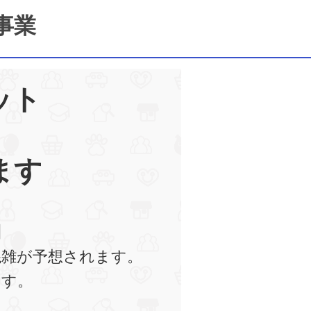
事業
ット
ます
】
混雑が予想されます。
ます。