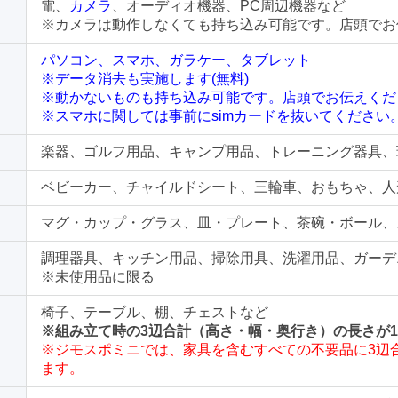
電、
カメラ
、オーディオ機器、PC周辺機器など
※カメラは動作しなくても持ち込み可能です。店頭でお
パソコン、スマホ、ガラケー、タブレット
※データ消去も実施します(無料)
※動かないものも持ち込み可能です。店頭でお伝えくだ
※スマホに関しては事前にsimカードを抜いてください
楽器、ゴルフ用品、キャンプ用品、トレーニング器具、
ベビーカー、チャイルドシート、三輪車、おもちゃ、人
マグ・カップ・グラス、皿・プレート、茶碗・ボール、
調理器具、キッチン用品、掃除用具、洗濯用品、ガーデ
※未使用品に限る
椅子、テーブル、棚、チェストなど
※組み立て時の3辺合計（高さ・幅・奥行き）の長さが1
※ジモスポミニでは、家具を含むすべての不要品に3辺合
ます。