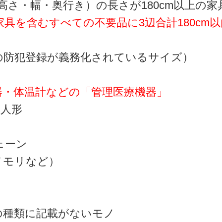
高さ・幅・奥行き）の長さが180cm以上の家
具を含むすべての不要品に3辺合計180cm
の防犯登録が義務化されているサイズ）
器・体温計などの「管理医療機器」
本人形
ェーン
メモリなど）
の種類に記載がないモノ