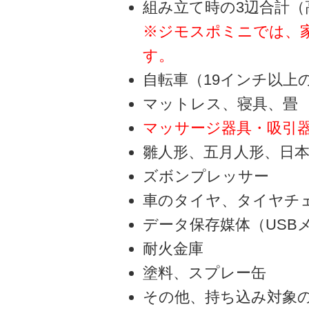
組み立て時の3辺合計（
※ジモスポミニでは、家
す。
自転車（19インチ以上
マットレス、寝具、畳
マッサージ器具・吸引
雛人形、五月人形、日
ズボンプレッサー
車のタイヤ、タイヤチ
データ保存媒体（USB
耐火金庫
塗料、スプレー缶
その他、持ち込み対象