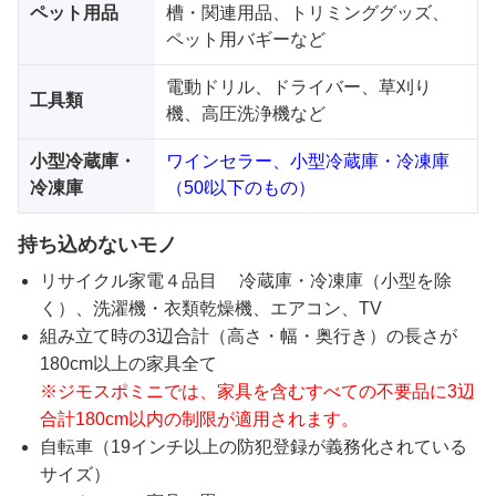
ペット用品
槽・関連用品、トリミンググッズ、
ペット用バギーなど
電動ドリル、ドライバー、草刈り
工具類
機、高圧洗浄機など
小型冷蔵庫・
ワインセラー、小型冷蔵庫・冷凍庫
冷凍庫
（50ℓ以下のもの）
持ち込めないモノ
リサイクル家電４品目 冷蔵庫・冷凍庫（小型を除
く）、洗濯機・衣類乾燥機、エアコン、TV
組み立て時の3辺合計（高さ・幅・奥行き）の長さが
180cm以上の家具全て
※ジモスポミニでは、家具を含むすべての不要品に3辺
合計180cm以内の制限が適用されます。
自転車（19インチ以上の防犯登録が義務化されている
サイズ）