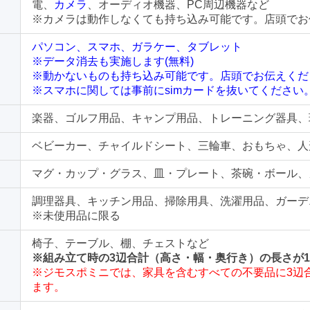
電、
カメラ
、オーディオ機器、PC周辺機器など
※カメラは動作しなくても持ち込み可能です。店頭でお
パソコン、スマホ、ガラケー、タブレット
※データ消去も実施します(無料)
※動かないものも持ち込み可能です。店頭でお伝えくだ
※スマホに関しては事前にsimカードを抜いてください
楽器、ゴルフ用品、キャンプ用品、トレーニング器具、
ベビーカー、チャイルドシート、三輪車、おもちゃ、人
マグ・カップ・グラス、皿・プレート、茶碗・ボール、
調理器具、キッチン用品、掃除用具、洗濯用品、ガーデ
※未使用品に限る
椅子、テーブル、棚、チェストなど
※組み立て時の3辺合計（高さ・幅・奥行き）の長さが1
※ジモスポミニでは、家具を含むすべての不要品に3辺合
ます。