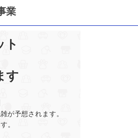
事業
ット
ます
】
混雑が予想されます。
ます。