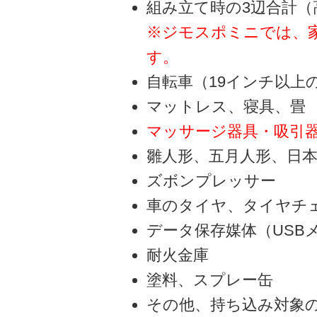
組み立て時の3辺合計（
※ジモスポミニでは、家
す。
自転車（19インチ以上
マットレス、寝具、畳
マッサージ器具・吸引
雛人形、五月人形、日
ズボンプレッサー
車のタイヤ、タイヤチ
データ保存媒体（USB
耐火金庫
塗料、スプレー缶
その他、持ち込み対象