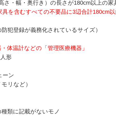
高さ・幅・奥行き）の長さが180cm以上の家
具を含むすべての不要品に3辺合計180cm
の防犯登録が義務化されているサイズ）
器・体温計などの「管理医療機器」
本人形
ェーン
メモリなど）
の種類に記載がないモノ