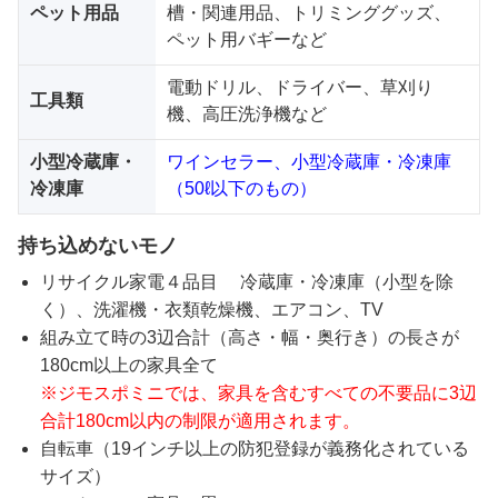
ペット用品
槽・関連用品、トリミンググッズ、
ペット用バギーなど
電動ドリル、ドライバー、草刈り
工具類
機、高圧洗浄機など
小型冷蔵庫・
ワインセラー、小型冷蔵庫・冷凍庫
冷凍庫
（50ℓ以下のもの）
持ち込めないモノ
リサイクル家電４品目 冷蔵庫・冷凍庫（小型を除
く）、洗濯機・衣類乾燥機、エアコン、TV
組み立て時の3辺合計（高さ・幅・奥行き）の長さが
180cm以上の家具全て
※ジモスポミニでは、家具を含むすべての不要品に3辺
合計180cm以内の制限が適用されます。
自転車（19インチ以上の防犯登録が義務化されている
サイズ）