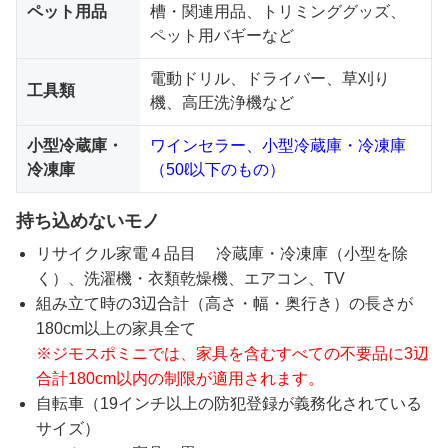
ペット用品
槽・関連用品、トリミンググッズ、
ペット用バギーなど
電動ドリル、ドライバー、草刈り
工具類
機、高圧洗浄機など
小型冷蔵庫・
ワインセラー、小型冷蔵庫・冷凍庫
冷凍庫
（50ℓ以下のもの）
持ち込めないモノ
リサイクル家電４品目 冷蔵庫・冷凍庫（小型を除
く）、洗濯機・衣類乾燥機、エアコン、TV
組み立て時の3辺合計（高さ・幅・奥行き）の長さが
180cm以上の家具全て
※ジモスポミニでは、家具を含むすべての不要品に3辺
合計180cm以内の制限が適用されます。
自転車（19インチ以上の防犯登録が義務化されている
サイズ）