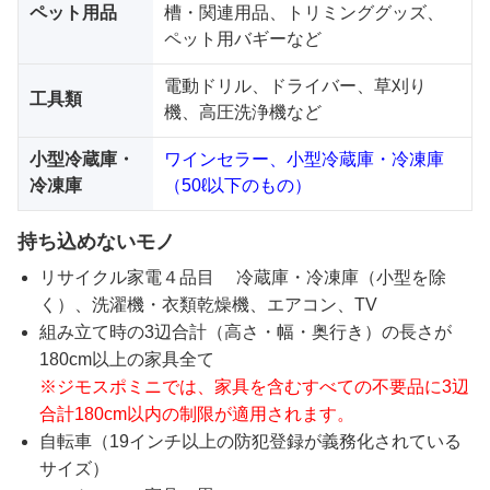
ペット用品
槽・関連用品、トリミンググッズ、
ペット用バギーなど
電動ドリル、ドライバー、草刈り
工具類
機、高圧洗浄機など
小型冷蔵庫・
ワインセラー、小型冷蔵庫・冷凍庫
冷凍庫
（50ℓ以下のもの）
持ち込めないモノ
リサイクル家電４品目 冷蔵庫・冷凍庫（小型を除
く）、洗濯機・衣類乾燥機、エアコン、TV
組み立て時の3辺合計（高さ・幅・奥行き）の長さが
180cm以上の家具全て
※ジモスポミニでは、家具を含むすべての不要品に3辺
合計180cm以内の制限が適用されます。
自転車（19インチ以上の防犯登録が義務化されている
サイズ）