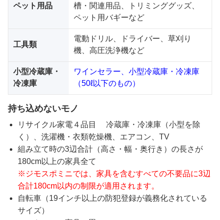
ペット用品
槽・関連用品、トリミンググッズ、
ペット用バギーなど
電動ドリル、ドライバー、草刈り
工具類
機、高圧洗浄機など
小型冷蔵庫・
ワインセラー、小型冷蔵庫・冷凍庫
冷凍庫
（50ℓ以下のもの）
持ち込めないモノ
リサイクル家電４品目 冷蔵庫・冷凍庫（小型を除
く）、洗濯機・衣類乾燥機、エアコン、TV
組み立て時の3辺合計（高さ・幅・奥行き）の長さが
180cm以上の家具全て
※ジモスポミニでは、家具を含むすべての不要品に3辺
合計180cm以内の制限が適用されます。
自転車（19インチ以上の防犯登録が義務化されている
サイズ）