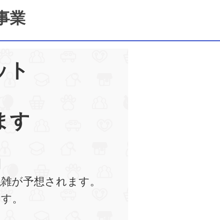
事業
ット
ます
】
混雑が予想されます。
ます。