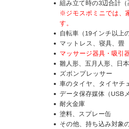
組み立て時の3辺合計（
※ジモスポミニでは、家
す。
自転車（19インチ以上
マットレス、寝具、畳
マッサージ器具・吸引
雛人形、五月人形、日
ズボンプレッサー
車のタイヤ、タイヤチ
データ保存媒体（USB
耐火金庫
塗料、スプレー缶
その他、持ち込み対象