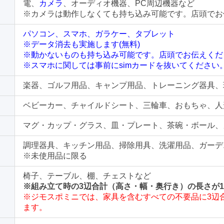
電、
カメラ
、オーディオ機器、PC周辺機器など
※カメラは動作しなくても持ち込み可能です。店頭でお
パソコン、スマホ、ガラケー、タブレット
※データ消去も実施します(無料)
※動かないものも持ち込み可能です。店頭でお伝えくだ
※スマホに関しては事前にsimカードを抜いてください
楽器、ゴルフ用品、キャンプ用品、トレーニング器具、
ベビーカー、チャイルドシート、三輪車、おもちゃ、人
マグ・カップ・グラス、皿・プレート、茶碗・ボール、
調理器具、キッチン用品、掃除用具、洗濯用品、ガーデ
※未使用品に限る
椅子、テーブル、棚、チェストなど
※組み立て時の3辺合計（高さ・幅・奥行き）の長さが1
※ジモスポミニでは、家具を含むすべての不要品に3辺合
ます。