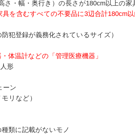
高さ・幅・奥行き）の長さが180cm以上の家
具を含むすべての不要品に3辺合計180cm
の防犯登録が義務化されているサイズ）
器・体温計などの「管理医療機器」
本人形
ェーン
メモリなど）
の種類に記載がないモノ