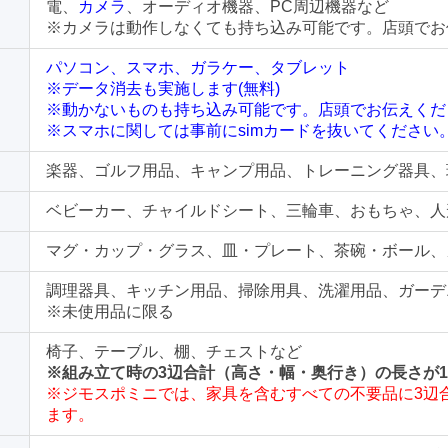
電、
カメラ
、オーディオ機器、PC周辺機器など
※カメラは動作しなくても持ち込み可能です。店頭でお
パソコン、スマホ、ガラケー、タブレット
※データ消去も実施します(無料)
※動かないものも持ち込み可能です。店頭でお伝えくだ
※スマホに関しては事前にsimカードを抜いてください
楽器、ゴルフ用品、キャンプ用品、トレーニング器具、
ベビーカー、チャイルドシート、三輪車、おもちゃ、人
マグ・カップ・グラス、皿・プレート、茶碗・ボール、
調理器具、キッチン用品、掃除用具、洗濯用品、ガーデ
※未使用品に限る
椅子、テーブル、棚、チェストなど
※組み立て時の3辺合計（高さ・幅・奥行き）の長さが1
※ジモスポミニでは、家具を含むすべての不要品に3辺合
ます。