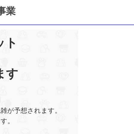
事業
ット
ます
】
混雑が予想されます。
ます。