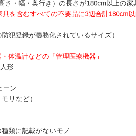
高さ・幅・奥行き）の長さが180cm以上の家
具を含むすべての不要品に3辺合計180cm
の防犯登録が義務化されているサイズ）
器・体温計などの「管理医療機器」
本人形
ェーン
メモリなど）
の種類に記載がないモノ