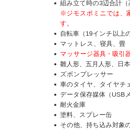
組み立て時の3辺合計（
※ジモスポミニでは、家
す。
自転車（19インチ以上
マットレス、寝具、畳
マッサージ器具・吸引
雛人形、五月人形、日
ズボンプレッサー
車のタイヤ、タイヤチ
データ保存媒体（USB
耐火金庫
塗料、スプレー缶
その他、持ち込み対象