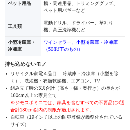
ペット用品
槽・関連用品、トリミンググッズ、
ペット用バギーなど
電動ドリル、ドライバー、草刈り
工具類
機、高圧洗浄機など
小型冷蔵庫・
ワインセラー、小型冷蔵庫・冷凍庫
冷凍庫
（50ℓ以下のもの）
持ち込めないモノ
リサイクル家電４品目 冷蔵庫・冷凍庫（小型を除
く）、洗濯機・衣類乾燥機、エアコン、TV
組み立て時の3辺合計（高さ・幅・奥行き）の長さが
180cm以上の家具全て
※ジモスポミニでは、家具を含むすべての不要品に3辺
合計180cm以内の制限が適用されます。
自転車（19インチ以上の防犯登録が義務化されている
サイズ）