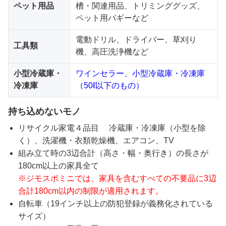
ペット用品
槽・関連用品、トリミンググッズ、
ペット用バギーなど
電動ドリル、ドライバー、草刈り
工具類
機、高圧洗浄機など
小型冷蔵庫・
ワインセラー、小型冷蔵庫・冷凍庫
冷凍庫
（50ℓ以下のもの）
持ち込めないモノ
リサイクル家電４品目 冷蔵庫・冷凍庫（小型を除
く）、洗濯機・衣類乾燥機、エアコン、TV
組み立て時の3辺合計（高さ・幅・奥行き）の長さが
180cm以上の家具全て
※ジモスポミニでは、家具を含むすべての不要品に3辺
合計180cm以内の制限が適用されます。
自転車（19インチ以上の防犯登録が義務化されている
サイズ）