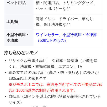
ペット用品
槽・関連用品、トリミンググッズ、
ペット用バギーなど
電動ドリル、ドライバー、草刈り
工具類
機、高圧洗浄機など
小型冷蔵庫・
ワインセラー、小型冷蔵庫・冷凍庫
冷凍庫
（50ℓ以下のもの）
持ち込めないモノ
リサイクル家電４品目 冷蔵庫・冷凍庫（小型を除
く）、洗濯機・衣類乾燥機、エアコン、TV
組み立て時の3辺合計（高さ・幅・奥行き）の長さが
180cm以上の家具全て
※ジモスポミニでは、家具を含むすべての不要品に3辺
合計180cm以内の制限が適用されます。
自転車（19インチ以上の防犯登録が義務化されている
サイズ）