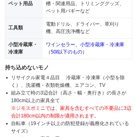
ペット用品
槽・関連用品、トリミンググッズ、
ペット用バギーなど
電動ドリル、ドライバー、草刈り
工具類
機、高圧洗浄機など
小型冷蔵庫・
ワインセラー、小型冷蔵庫・冷凍庫
冷凍庫
（50ℓ以下のもの）
持ち込めないモノ
リサイクル家電４品目 冷蔵庫・冷凍庫（小型を除
く）、洗濯機・衣類乾燥機、エアコン、TV
組み立て時の3辺合計（高さ・幅・奥行き）の長さが
180cm以上の家具全て
※ジモスポミニでは、家具を含むすべての不要品に3辺
合計180cm以内の制限が適用されます。
自転車（19インチ以上の防犯登録が義務化されている
サイズ）