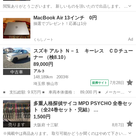
閲覧ありがとうございます。 新しいものを頂いたので出品します。 何
でも気軽にお聞きください。 ■ サイズ ・縦170cm x 横150cm が2枚
愛知
日進市
赤池駅
カーテン、ブラインド
・縦110cm x 横100cm が2枚 カーテンタッセルが6つあるの...
スズキ アルト Ｎ－１ キーレス ＣＤチュー
ナー （検8.10）
89,000円
アルト
中古車
148,189km
2003年
7月28日
提携サイト
埼玉県 狭山市
■ 支払総額: 9.9万円 ■ 車両本体価格： 89,000 円 ■ メーカー
名： スズキ ■ 車種名： アルト ■ グレード名： Ｎ－１ キー
埼玉
狭山市
アルト
多重人格探偵サイコ MPD PSYCHO 全巻セッ
レス ＣＤチューナー ■ 排気量： 660cc ■ ドア枚数： 5D ■ ミ
ト（全24巻セット・完結） …
ッ...
1,500円
売ります
大阪府 十三駅
8月7日
※掲載中は商品あります。 取引可能かどうか聞くのはやめて下さい。