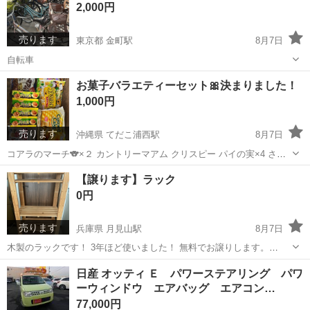
2,000円
部分の板が少...
売ります
東京都 金町駅
8月7日
自転車
東京
千代田区
金町駅
その他
お菓子バラエティーセット🎀決まりました！
1,000円
売ります
沖縄県 てだこ浦西駅
8月7日
コアラのマーチ🐨×２ カントリーマアム クリスピー パイの実×4 さく
さくパンダ カスタードケーキ🍰 のセットです💛 賞味期限上から
沖縄
沖縄市
てだこ浦西駅
食品
【譲ります】ラック
2026.10 2026.10 ...
0円
売ります
兵庫県 月見山駅
8月7日
木製のラックです！ 3年ほど使いました！ 無料でお譲りします。
8/9（日）に取りに来てくださる方を探しています！ 玄関前まで取りに
兵庫
神戸市
月見山駅
収納家具
ラック
日産 オッティ Ｅ パワーステアリング パワ
来ていただけるとありがたいです。 どうぞよろしくお願いいたしま
ーウィンドウ エアバッグ エアコン…
す。
77,000円