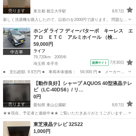
売ります
東京都 都立大学駅
8月7日
新しく洗濯機を購入したので、以前のを2000円で譲ります。 問題なく
稼働します ・全自動洗濯機 ホワイト系 ES-GE5E-W [洗濯5.5kg /上開
東京
目黒区
都立大学駅
生活家電
SHARP
ホンダ ライフ ディーバターボ キーレス エ
き /乾燥機能無] ・2021年物になります ・元値4万円ほどだった...
アロ ＥＴＣ アルミホイール （検…
59,000円
ライフ
中古車
79,720km
2005年
7月30日
提携サイト
埼玉県 幸手市
■ 支払総額: 9.9万円 ■ 車両本体価格： 59,000 円 ■ メーカー
名： ホンダ ■ 車種名： ライフ ■ グレード名： ディーバター
埼玉
幸手市
ライフ
​【動作良好】シャープ AQUOS 40型液晶テレ
ボ キーレス エアロ ＥＴＣ アルミホイール ■ 排気量： 660cc
ビ（LC-40DS6）/ リ…
■ ド...
0円
売ります
愛知県 東山公園駅
8月7日
★★現在、予定者と連絡中★★ ​ご覧いただきありがとうございます！
買い替えに伴い、シャープの40型液晶テレビ「AQUOS LC-40DS6」を
愛知
名古屋市
東山公園駅
テレビ
東芝液晶テレビ 32S22
お譲りいたします。 ​【商品概要】 ・メーカー：SHARP（シャープ）
1,000円
...