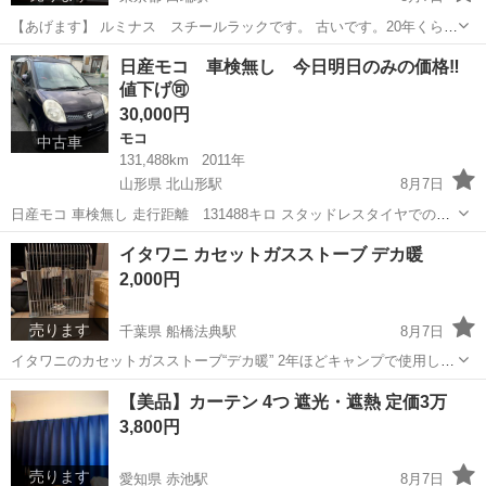
【あげます】 ルミナス スチールラックです。 古いです。20年くらい
経っています。でも押入れの中で使っていたので、そこまで傷んでな
東京
文京区
田端駅
収納家具
日産モコ 車検無し 今日明日のみの価格‼️
いと思います。しきりがたくさんあります。 外階段がありますので、
値下げ🉑
2階まで取りに来てくださる方...
30,000円
モコ
中古車
131,488km
2011年
山形県 北山形駅
8月7日
日産モコ 車検無し 走行距離 131488キロ スタッドレスタイヤでのお
渡し ルーフなど塗装剥げ有 止まる、曲がる、走るには問題はありませ
山形
山形市
北山形駅
モコ
イタワニ カセットガスストーブ デカ暖
ん！ エンジン良好 代理出品になりますので、わからない事がありまし
2,000円
たらまずはご連絡く...
売ります
千葉県 船橋法典駅
8月7日
イタワニのカセットガスストーブ“デカ暖” 2年ほどキャンプで使用しま
した。 使用感、傷、汚れありますが、問題なく使えます。
千葉
船橋市
船橋法典駅
季節、空調家電
ガスストーブ
【美品】カーテン 4つ 遮光・遮熱 定価3万
https://www.iwatani.co.jp/jpn/consumer/products/...
3,800円
売ります
愛知県 赤池駅
8月7日