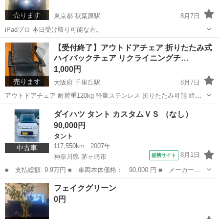
売ります
東京都 秋葉原駅
8月7日
iPadプロ 本日受け取り可能な方。
東京
千代田区
秋葉原駅
iPad
【受付終了】アウトドアチェア 折りたたみ式
ハイバックチェア リクライニングチ…
1,000円
売ります
大阪府 千里丘駅
8月7日
アウトドアチェア 耐荷重120kg 軽量ステンレス 折りたたみ可能 綺麗
ですが 数回使っていますので、神経質な方はご遠慮下さい お気軽にお
大阪
吹田市
千里丘駅
椅子
ダイハツ タント カスタムＶＳ （なし）
問い合わせ下さい(^^)
90,000円
タント
117,550km
2007年
中古車
8月1日
提携サイト
神奈川県 茅ヶ崎市
■ 支払総額: 9.9万円 ■ 車両本体価格： 90,000 円 ■ メーカー
名： ダイハツ ■ 車種名： タント ■ グレード名： カスタムＶ
神奈川
茅ヶ崎市
タント
フェイクグリーン
Ｓ ■ 排気量： 660cc ■ ドア枚数： 5D ■ ミッション： AT4速...
0円