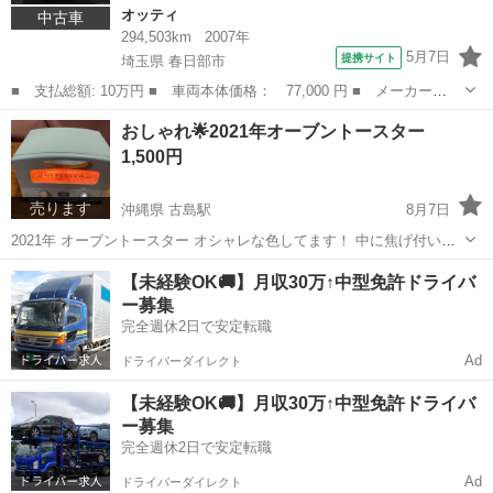
オッティ
中古車
294,503km
2007年
5月7日
提携サイト
埼玉県 春日部市
■ 支払総額: 10万円 ■ 車両本体価格： 77,000 円 ■ メーカー
名： 日産 ■ 車種名： オッティ ■ グレード名： Ｅ パワース
埼玉
春日部市
オッティ
おしゃれ🌟2021年オーブントースター
テアリング パワーウィンドウ エアバッグ エアコン 社外ナビ
1,500円
ＦＭ 純正ＡＷ ４...
売ります
沖縄県 古島駅
8月7日
2021年 オーブントースター オシャレな色してます！ 中に焦げ付いて
ますが クリーニング可能です⭕️ 動作確認済み！
沖縄
浦添市
古島駅
キッチン家電