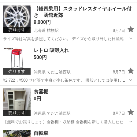
一通目に取引可能な日時など記載していただくとスムーズです。
大阪
大阪市
十三駅
マンガ、コミック、アニメ
【軽四乗用】スタッドレスタイヤホイール付
━━━━━━━━━━━━━━━━━━━ ※値段が合わないと思う方
き 函館近郊
多重人格探偵サイコ
は★より 相談してもら...
9,000円
売ります
北海道 桔梗駅
8月7日
サイズ等は写真を参照してください。 デイズから取り外した日産純正
ホイールらしいですがセンターキャップが擦れてあまり見えないで
北海道
函館市
桔梗駅
タイヤ、ホイール
レトロ 吸殻入れ
す。 大体の軽自動車には適応出来ると思いますので宜しくお願いしま
500円
す。
売ります
沖縄県 てだこ浦西駅
8月7日
¥2,722→¥500 サビ等で中身が少し茶色です。 吸殻としては使用して
いないため、無臭です。 山崎産業 コンドル 屋外用灰皿 スモーキング
沖縄
中頭郡
てだこ浦西駅
その他
食器棚
YSG-240 (1台) YS-80L-IM ■特長 ・軽くて丈夫な金属製...
0円
売ります
沖縄県 てだこ浦西駅
8月7日
【無料でお譲りします】食器棚・収納棚 食器棚を新しく購入したた
め、こちらは無料でお譲りいたします😊 ■サイズ ・幅（奥行）：約
沖縄
宜野湾市
てだこ浦西駅
収納家具
自転車
39.5cm ・横：約75cm ・高さ：約118cm お箸入れにしていた引き出し