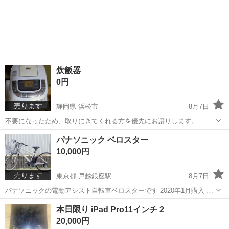
炊飯器
0円
売ります
静岡県 浜松市
8月7日
不要になったため、取りにきてくれる方を優先にお譲りします。
静岡
浜松市
キッチン家電
パナソニック ベロスター
10,000円
売ります
東京都 戸越銀座駅
8月7日
パナソニックの電動アシスト自転車ベロスターです 2020年1月購入 カ
ラー:シルバー 7段ギア(1〜4段での走行推奨 5〜7は走行中チェーンが
東京
品川区
戸越銀座駅
電動アシスト自転車
本日限り iPad Pro11インチ 2
たわみロックする可能性があります) 後ブレーキを強く握るとキーキー
20,000円
なります...