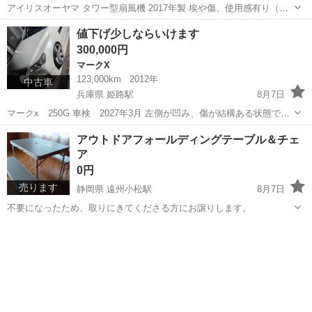
アイリスオーヤマ タワー型扇風機 2017年製 埃や傷、使用感有り（首
振り・送風問題なく動きます） 都営新宿線 浜町駅近辺にてお受け取り
東京
中央区
浜町駅
季節、空調家電
値下げ少しならいけます
頂ける方で先着順にてお取引させていただけますと幸いです。 ※梱包
300,000円
材はないためそのままのお...
マークX
123,000km
2012年
中古車
兵庫県 姫路駅
8月7日
マークx 250G 車検 2027年3月 左側が凹み、傷が結構ある状態です
写真の通りになります。 左後ろ側の下側凹みありますが 開閉には問題
兵庫
姫路市
姫路駅
マークX
アウトドアフォールディングテーブル＆チェ
ありません。。 リア、フロントバンパー線傷ありです。左側。 左側ヘ
ア
ッドライ...
0円
売ります
静岡県 遠州小松駅
8月7日
不要になったため、取りにきてくださる方にお譲りします。
静岡
浜松市
遠州小松駅
その他