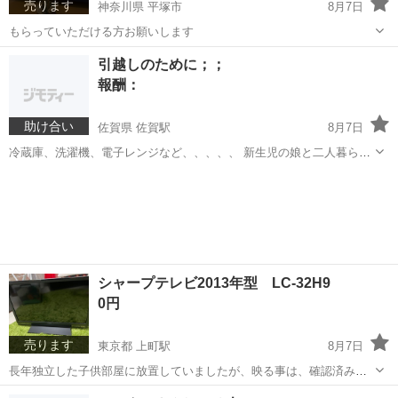
売ります
神奈川県 平塚市
8月7日
もらっていただける方お願いします
神奈川
平塚市
その他
引越しのために；；
報酬：
助け合い
佐賀県 佐賀駅
8月7日
冷蔵庫、洗濯機、電子レンジなど、、、、、 新生児の娘と二人暮らし
を始めるので、一人暮らし用サイズ〜二人暮らし用の家電を色々と求
佐賀
佐賀市
佐賀駅
買いたい/ください
めてます🥲 シングルマザー、産後で無職なのでできるだけ安く揃えた
いです。よろしくお願いします🙇‍♀️
シャープテレビ2013年型 LC-32H9
0円
売ります
東京都 上町駅
8月7日
長年独立した子供部屋に放置していましたが、映る事は、確認済みで
す。 よろしくおねがいします。
東京
世田谷区
上町駅
テレビ