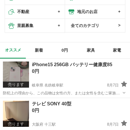
不動産
地元のお店
里親募集
全てのカテゴリ
オススメ
新着
0円
家具
家電
iPhone15 256GB バッテリー健康度85
0円
売ります
岐阜県 名鉄岐阜駅
8月7日
防犯上の理由から、この品物は女性の方、または女性を含むご家族の
方のみにお譲りいたします。
岐阜
岐阜市
名鉄岐阜駅
ソフトバンク
テレビ SONY 40型
0円
売ります
大阪府 十三駅
8月7日