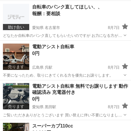
自転車のパンク直してほしい、、
報酬：要相談
助け合い
愛知県 名古屋市
8月7日
どなたか自転車のパンク直してもらいたいのですが お力になる方がい
ましたら嬉しいです
愛知
名古屋市
手伝って/助けて
電動アシスト自転車
0円
売ります
広島県 呉駅
8月7日
不要になったため、取りにきてくれる方を優先にお譲りします。
広島
呉市
呉駅
電動アシスト自転車
電動アシスト自転車 無料でお譲りします 動作
確認済み 充電器付き
0円
売ります
愛知県 黒田駅
8月7日
ご覧いただきありがとうございます 買い替えに伴い不要になりました
ので 使っていただける方に無料でお譲りいたします 日常で使用してい
愛知
一宮市
黒田駅
バッグ
スーパーカブ110cc
たため 使用感や小傷はございますが 走行およびアシスト機能に問題は