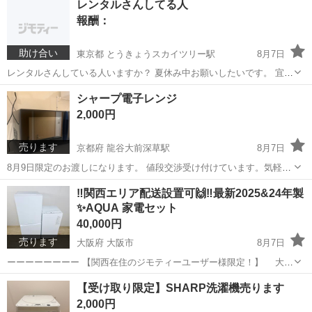
レンタルさんしてる人
報酬：
助け合い
東京都 とうきょうスカイツリー駅
8月7日
レンタルさんしている人いますか？ 夏休み中お願いしたいです。 宜し
くお願いします
東京
墨田区
とうきょうスカイツリー駅
手伝って/助けて
シャープ電子レンジ
2,000円
売ります
京都府 龍谷大前深草駅
8月7日
8月9日限定のお渡しになります。 値段交渉受け付けています。気軽に
コメントしてください。
京都
京都市
龍谷大前深草駅
キッチン家電
‼️関西エリア配送設置可🙌‼️最新2025&24年製
✨AQUA 家電セット
40,000円
売ります
大阪府 大阪市
8月7日
ーーーーーーーー 【関西在住のジモティーユーザー様限定！】 大阪
在住の方は、配送設置、標準取付け無料🆓！ 階段のみの物件でも追
大阪
大阪市
キッチン家電
AQUA
【受け取り限定】SHARP洗濯機売ります
加料金はかかりません！ 兵庫、京都、滋賀、和歌山にお住まいの方
2,000円
も 格安で配送可能です...