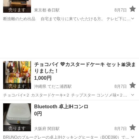
売ります
東京都 春日駅
8月7日
断捨離のため出品 自宅まで取りに来ていただける方。 テレビ下にあ
る台(こちら縦にも横にもできるオープンラックになります)も一緒に引
東京
文京区
春日駅
テレビ
き取っていただける場合はセット可能です。 オープンラックサイズ:
幅60×高さ30cm ...
チョコパイ 💛カスタードケーキ セット🎀決ま
りました！
1,000円
売ります
沖縄県 てだこ浦西駅
8月7日
チョコパイ×２ カスタードケーキ×２ チップスター コンソメ味×２
2026.12 2027.03
沖縄
沖縄市
てだこ浦西駅
食品
Bluetooth 卓上IHコンロ
0円
売ります
大阪府 関目駅
8月7日
BRUNOのブルーグレーの卓上IHクッキングヒーター（BOE090）で、