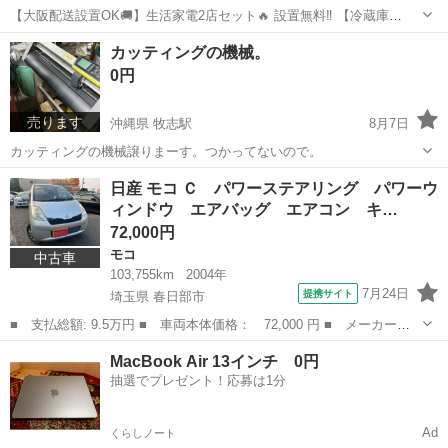
【大阪配送設置OK🚚】生活家電2店セット🔥 設置無料‼️ 【冷蔵庫
（2020年製）】 メーカー：HITACHI 型番： RL-154KA 容量：154L サ
大阪
大阪市
キッチン家電
カッティングの機械。
イズ: 幅479x奥行580x高さ1270mm 👉状態：目立つ...
0円
売ります
沖縄県 牧志駅
8月7日
カッティングの機械譲りまーす。つかってないので。
沖縄
那覇市
牧志駅
スポーツ
日産 モコ Ｃ パワーステアリング パワーウ
ィンドウ エアバッグ エアコン キ…
72,000円
モコ
中古車
103,755km
2004年
7月24日
提携サイト
埼玉県 春日部市
■ 支払総額: 9.5万円 ■ 車両本体価格： 72,000 円 ■ メーカー
名： 日産 ■ 車種名： モコ ■ グレード名： Ｃ パワーステア
埼玉
春日部市
モコ
リング パワーウィンドウ エアバッグ エアコン キーレス 社外
ナビ ＣＤ ＤＶ...