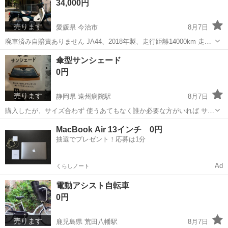
34,000円
ございません ...
売ります
愛媛県 今治市
8月7日
廃車済み自賠責ありません JA44、2018年製、走行距離14000km 走る
曲がる止まる問題なにもないですシートが破れています。テープ貼っ
愛媛
今治市
ホンダ
傘型サンシェード
ていましたが剥がしました他は不具合点ないです 引き取りは三島神社
0円
近く 自走引き...
売ります
静岡県 遠州病院駅
8月7日
購入したが、サイズ合わず 使うあてもなく誰か必要な方がいれば サイ
ズ確認してください HOMEセンターkermaで購入しました 縦65センチ
静岡
浜松市
遠州病院駅
アクセサリー
✖️横125センチ 定価1000円 独特の中国製品の匂いがします しばらく干
して...
電動アシスト自転車
0円
売ります
鹿児島県 荒田八幡駅
8月7日