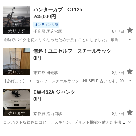
ダイヤル式の火力調節が特徴です。 ヨーロッパのガスコンロをイメー
大阪
大阪市
関目駅
キッチン家電
ハンターカブ CT125
ジしたコンパクトなデザインです。 火力は5段階調節可能で、揚げ物
245,000円
モードも搭載されています...
オンライン決済
売ります
千葉県 馬込沢駅
8月7日
通勤でバイクを使わなくなったため手放すことにしました。 最近、日
に数滴のオイル漏れが見られることもあって取り引き価格を大幅に下
千葉
鎌ケ谷市
馬込沢駅
ホンダ
無料！ユニセルフ スチールラック
げて出品しました。場合によってはさらに値下げも可能です。 令和5
0円
年１月購入 走行距離 4,2...
売ります
東京都 田端駅
8月7日
【あげます】 ユニセルフ スチールラック UNI SELF 古いです。20年
くらい経っています。でも押入れの中で使っていたので、そこまで傷
東京
文京区
田端駅
収納家具
押入れ
EW-452A ジャンク
んでないと思います。 外階段がありますので、2階まで取りに来てく
0円
ださる方を優先し...
売ります
京都府 洛西口駅
8月7日
コンパクトな筐体にコピー、スキャン、プリント機能を備えた多機能
インクジェットプリンターです。 - メーカー: EPSON - 型番: EW-
京都
京都市
洛西口駅
家電
452A - カラー: ホワイト - 付属品: 電源ケーブル ご覧いただきありが...