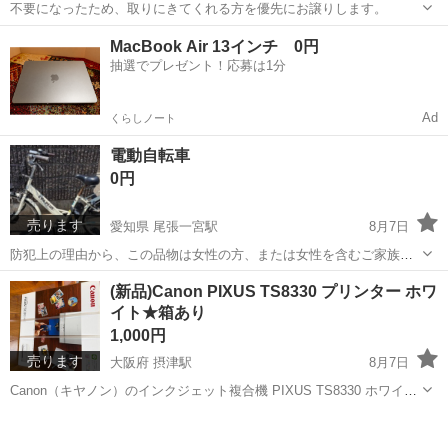
不要になったため、取りにきてくれる方を優先にお譲りします。
大阪
大阪市
十三駅
テレビ
SONY
電動自転車
0円
売ります
愛知県 尾張一宮駅
8月7日
防犯上の理由から、この品物は女性の方、または女性を含むご家族の
方のみにお譲りいたします。
愛知
一宮市
尾張一宮駅
電動アシスト自転車
(新品)Canon PIXUS TS8330 プリンター ホワ
イト★箱あり
1,000円
売ります
大阪府 摂津駅
8月7日
Canon（キヤノン）のインクジェット複合機 PIXUS TS8330 ホワイト
です。 新品です。
大阪
摂津市
摂津駅
家電