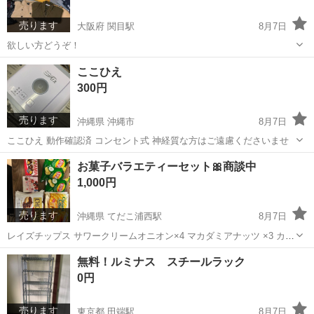
売ります
大阪府 関目駅
8月7日
欲しい方どうぞ！
大阪
大阪市
関目駅
その他
ここひえ
300円
売ります
沖縄県 沖縄市
8月7日
ここひえ 動作確認済 コンセント式 神経質な方はご遠慮くださいませ
沖縄
沖縄市
季節、空調家電
お菓子バラエティーセット🎀商談中
1,000円
売ります
沖縄県 てだこ浦西駅
8月7日
レイズチップス サワークリームオニオン×4 マカダミアナッツ ×3 カス
タードケーキ チョコパイ メルティーキッス 賞味期限上から
沖縄
沖縄市
てだこ浦西駅
食品
メルティーキッス
無料！ルミナス スチールラック
2026.09.19 2026.10 2026.09 2026.10 2026.1...
0円
売ります
東京都 田端駅
8月7日