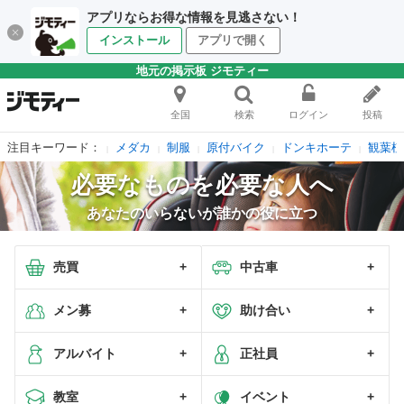
アプリならお得な情報を見逃さない！
インストール
アプリで開く
地元の掲示板 ジモティー
全国
検索
ログイン
投稿
注目キーワード：
メダカ
制服
原付バイク
ドンキホーテ
観葉植
必要なものを必要な人へ
あなたのいらないが誰かの役に立つ
売買
中古車
メン募
助け合い
アルバイト
正社員
教室
イベント