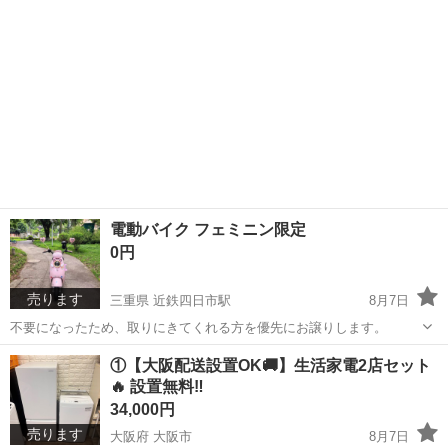
電動バイク フェミニン限定
0円
売ります
三重県 近鉄四日市駅
8月7日
不要になったため、取りにきてくれる方を優先にお譲りします。
三重
四日市市
近鉄四日市駅
その他
①【大阪配送設置OK🚚】生活家電2店セット
🔥 設置無料‼️
34,000円
売ります
大阪府 大阪市
8月7日