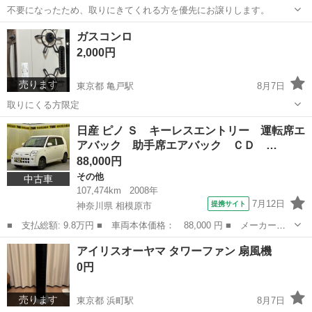
不要になったため、取りにきてくれる方を優先にお譲りします。
鹿児島
鹿児島市
荒田八幡駅
電動アシスト自転車
ガスコンロ
2,000円
売ります
東京都 亀戸駅
8月7日
取りにくる方限定
東京
江東区
亀戸駅
家電
ガスコンロ
日産 ピノ Ｓ キーレスエントリー 運転席エ
アバック 助手席エアバック ＣＤ …
88,000円
その他
中古車
107,474km
2008年
7月12日
提携サイト
神奈川県 相模原市
■ 支払総額: 9.8万円 ■ 車両本体価格： 88,000 円 ■ メーカー
名： 日産 ■ 車種名： ピノ ■ グレード名： Ｓ キーレスエン
神奈川
相模原市
その他
アイリスオーヤマ タワーファン 扇風機
トリー 運転席エアバック 助手席エアバック ＣＤ ＡＢＳ パワ
0円
ーステアリング ...
売ります
東京都 浜町駅
8月7日